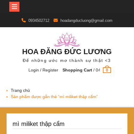
Skip
0934502712
hoadangducluong@gmail.com
to
content
HOA ĐĂNG ĐỨC LƯƠNG
Để những ước mơ thành sự thật <3
Login / Register
Shopping Cart
/
0
₫
0
Trang chủ
Sản phẩm được gắn thẻ “mì miliket thập cẩm”
mì miliket thập cẩm