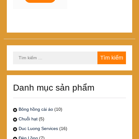
48,000₫
này
đến
có
450,000₫
nhiều
biến
thể.
Các
tùy
chọn
Tìm
có
kiếm
thể
cho:
được
chọn
trên
Danh mục sản phẩm
trang
sản
phẩm
Bông hồng cài áo
(10)
Chuỗi hạt
(5)
Duc Luong Services
(16)
Đèn Lồng
(7)