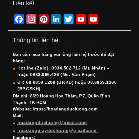
Liên kết
F
In
Pi
Li
T
Y
Y
a
st
nt
n
wi
o
o
c
a
er
k
tt
u
u
Thông tin liên hệ:
e
gr
e
e
er
T
T
Bạn cần mua hàng vui lòng liên hệ trước để đặt
b
a
st
dI
u
u
hàng:
o
m
n
b
b
Hotline (Zalo): 0934.502.712 (Mr. Nhân) –
hoặc 0933.096.426 (Ms. Vân Phạm)
o
e
e
ĐT: 08.6859.1206 (BP.KD) hoặc 08.6859.1260
k
C
(BP.CSKH)
h
Địa chỉ: 8/29 Hoàng Hoa Thám, P.7, Quận Bình
Thạnh, TP. HCM
a
Website: https://hoadangducluong.com
Mail:
n
hoadangducluong@gmail.com
n
hoadanggiayducluong@gmail.com
el
Facebook: