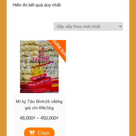
Hiển thị kết quả duy nhất
GIẢM GIÁ!
Mì ký Tân Bình16 vắt/kg
giá chỉ 48k/1kg
Khoảng
48,000
₫
–
450,000
₫
giá:
Sản
từ
Chọn
phẩm