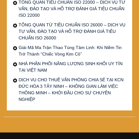
TỔNG QUAN TIÊU CHUẨN ISO 22000 – DỊCH VỤ TƯ
VẤN, ĐÀO TẠO VÀ HỖ TRỢ ĐÁNH GIÁ TIÊU CHUẨN
ISO 22000
TỔNG QUAN TỪ TIÊU CHUẨN ISO 26000 – DỊCH VỤ
TƯ VẤN, ĐÀO TẠO VÀ HỖ TRỢ ĐÁNH GIÁ TIÊU
CHUẨN ISO 26000
Giải Mã Ma Trận Thao Túng Tâm Linh: Khi Niềm Tin
Trở Thành “Chiếc Vòng Kim Cô”
NHÀ PHÂN PHỐI NĂNG LƯỢNG SINH KHỐI UY TÍN
TẠI VIỆT NAM
DỊCH VỤ CHO THUÊ VĂN PHÒNG CHIA SẺ TẠI KCN
ĐỨC HÒA 3 TÂY NINH – KHÔNG GIAN LÀM VIỆC
THÔNG MINH – KHỞI ĐẦU CHO SỰ CHUYÊN
NGHIỆP