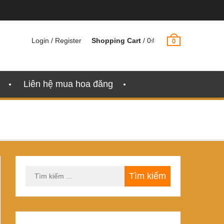
Login / Register
Shopping Cart
/
0
₫
0
Liên hệ mua hoa đăng
Tìm
kiếm
cho: