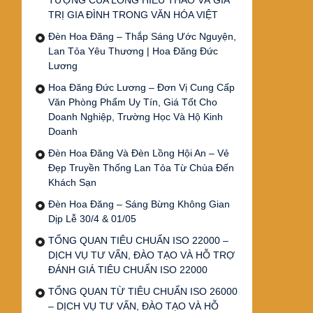
TƯỢNG CỦA LÒNG HIẾU THẢO VÀ GIÁ
TRỊ GIA ĐÌNH TRONG VĂN HÓA VIỆT
Đèn Hoa Đăng – Thắp Sáng Ước Nguyện,
Lan Tỏa Yêu Thương | Hoa Đăng Đức
Lương
Hoa Đăng Đức Lương – Đơn Vị Cung Cấp
Văn Phòng Phẩm Uy Tín, Giá Tốt Cho
Doanh Nghiệp, Trường Học Và Hộ Kinh
Doanh
Đèn Hoa Đăng Và Đèn Lồng Hội An – Vẻ
Đẹp Truyền Thống Lan Tỏa Từ Chùa Đến
Khách Sạn
Đèn Hoa Đăng – Sáng Bừng Không Gian
Dịp Lễ 30/4 & 01/05
TỔNG QUAN TIÊU CHUẨN ISO 22000 –
DỊCH VỤ TƯ VẤN, ĐÀO TẠO VÀ HỖ TRỢ
ĐÁNH GIÁ TIÊU CHUẨN ISO 22000
TỔNG QUAN TỪ TIÊU CHUẨN ISO 26000
– DỊCH VỤ TƯ VẤN, ĐÀO TẠO VÀ HỖ