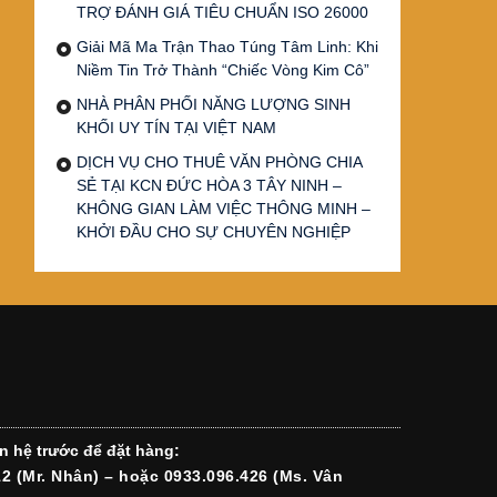
TRỢ ĐÁNH GIÁ TIÊU CHUẨN ISO 26000
Giải Mã Ma Trận Thao Túng Tâm Linh: Khi
Niềm Tin Trở Thành “Chiếc Vòng Kim Cô”
NHÀ PHÂN PHỐI NĂNG LƯỢNG SINH
KHỐI UY TÍN TẠI VIỆT NAM
DỊCH VỤ CHO THUÊ VĂN PHÒNG CHIA
SẺ TẠI KCN ĐỨC HÒA 3 TÂY NINH –
KHÔNG GIAN LÀM VIỆC THÔNG MINH –
KHỞI ĐẦU CHO SỰ CHUYÊN NGHIỆP
n hệ trước để đặt hàng:
12 (Mr. Nhân) – hoặc 0933.096.426 (Ms. Vân