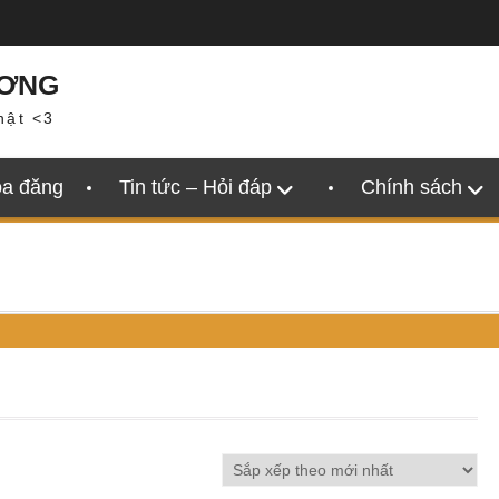
ƯƠNG
hật <3
oa đăng
Tin tức – Hỏi đáp
Chính sách