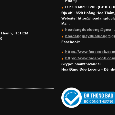
Phạm)
ĐT: 08.6859.1206 (BP.KD) 
Địa chỉ: 8/29 Hoàng Hoa Thám
Website: https://hoadangduc
Mail:
hoadangducluong@gmail
h Thạnh, TP. HCM
hoadanggiayducluong@g
10
Facebook:
https://www.facebook.co
https://www.facebook.co
Skype: phamthivan272
Hoa Đăng Đức Lương – Để nhữ