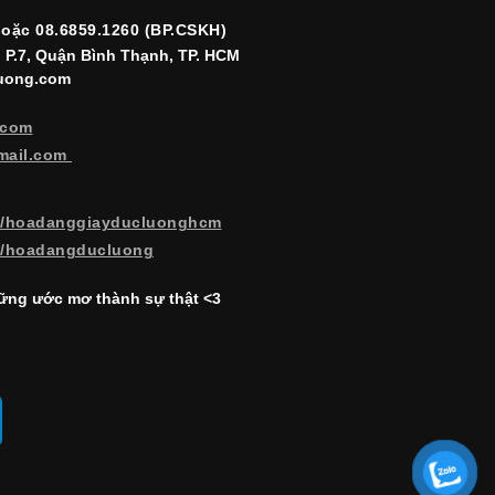
hoặc 08.6859.1260 (BP.CSKH)
, P.7, Quận Bình Thạnh, TP. HCM
luong.com
.com
mail.com
m/hoadanggiayducluonghcm
m/hoadangducluong
ng ước mơ thành sự thật <3