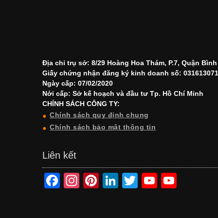
Địa chỉ trụ sở: 8/29 Hoàng Hoa Thám, P.7, Quận Bìn
Giấy chứng nhận đăng ký kinh doanh số: 03161307
Ngày cấp: 07/02/2020
Nới cấp: Sở kế hoạch và đầu tư Tp. Hồ Chí Minh
CHÍNH SÁCH CÔNG TY:
Chính sách quy định chung
Chính sách bảo mật thông tin
Liên kết
F
In
Pi
Li
T
Y
Y
a
st
nt
n
wi
o
o
c
a
er
k
tt
u
u