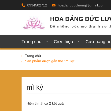
Skip
0934502712
hoadangducluong@gmail.com
to
content
HOA ĐĂNG ĐỨC L
Để những ước mơ thành sự t
Trang chủ
Giới thiệu
Cửa hàng h
Trang chủ
Sản phẩm được gắn thẻ “mì ký”
mì ký
Đã
Hiển thị tất cả 2 kết quả
sắp