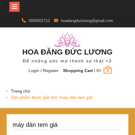
Skip
0934502712
hoadangducluong@gmail.com
to
content
HOA ĐĂNG ĐỨC LƯƠNG
Để những ước mơ thành sự thật <3
Login / Register
Shopping Cart
/
0
₫
0
Trang chủ
Sản phẩm được gắn thẻ “máy dán tem giá”
máy dán tem giá