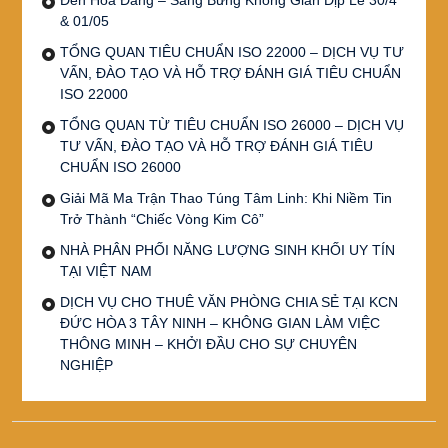
& 01/05
TỔNG QUAN TIÊU CHUẨN ISO 22000 – DỊCH VỤ TƯ
VẤN, ĐÀO TẠO VÀ HỖ TRỢ ĐÁNH GIÁ TIÊU CHUẨN
ISO 22000
TỔNG QUAN TỪ TIÊU CHUẨN ISO 26000 – DỊCH VỤ
TƯ VẤN, ĐÀO TẠO VÀ HỖ TRỢ ĐÁNH GIÁ TIÊU
CHUẨN ISO 26000
Giải Mã Ma Trận Thao Túng Tâm Linh: Khi Niềm Tin
Trở Thành “Chiếc Vòng Kim Cô”
NHÀ PHÂN PHỐI NĂNG LƯỢNG SINH KHỐI UY TÍN
TẠI VIỆT NAM
DỊCH VỤ CHO THUÊ VĂN PHÒNG CHIA SẺ TẠI KCN
ĐỨC HÒA 3 TÂY NINH – KHÔNG GIAN LÀM VIỆC
THÔNG MINH – KHỞI ĐẦU CHO SỰ CHUYÊN
NGHIỆP