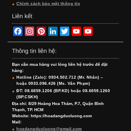
Chính sách bảo mật thông tin
Liên kết
F
In
Pi
Li
T
Y
Y
a
st
nt
n
wi
o
o
c
a
er
k
tt
u
u
Thông tin liên hệ:
e
gr
e
e
er
T
T
Bạn cần mua hàng vui lòng liên hệ trước để đặt
b
a
st
dI
u
u
hàng:
o
m
n
b
b
Hotline (Zalo): 0934.502.712 (Mr. Nhân) –
hoặc 0933.096.426 (Ms. Vân Phạm)
o
e
e
ĐT: 08.6859.1206 (BP.KD) hoặc 08.6859.1260
k
C
(BP.CSKH)
h
Địa chỉ: 8/29 Hoàng Hoa Thám, P.7, Quận Bình
Thạnh, TP. HCM
a
Website: https://hoadangducluong.com
Mail:
n
hoadangducluong@gmail.com