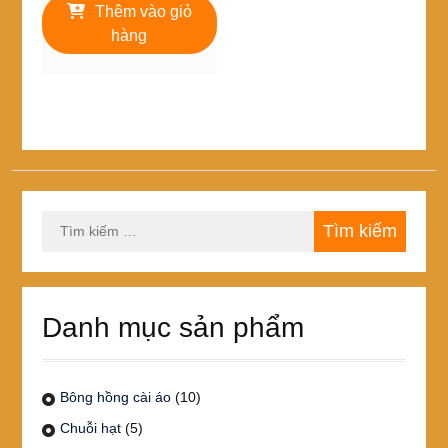
là:
tại
Thêm vào giỏ
125,000₫.
là:
hàng
98,000₫.
Tìm
kiếm
cho:
Danh mục sản phẩm
Bông hồng cài áo
(10)
Chuỗi hạt
(5)