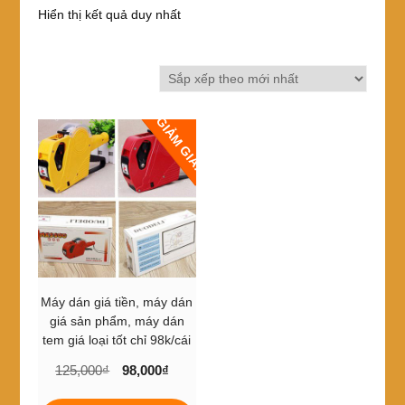
Hiển thị kết quả duy nhất
GIẢM GIÁ!
Máy dán giá tiền, máy dán
giá sản phẩm, máy dán
tem giá loại tốt chỉ 98k/cái
Giá
Giá
125,000
₫
98,000
₫
gốc
hiện