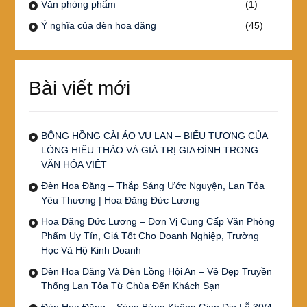
Văn phòng phẩm
(1)
Ý nghĩa của đèn hoa đăng
(45)
Bài viết mới
BÔNG HỒNG CÀI ÁO VU LAN – BIỂU TƯỢNG CỦA
LÒNG HIẾU THẢO VÀ GIÁ TRỊ GIA ĐÌNH TRONG
VĂN HÓA VIỆT
Đèn Hoa Đăng – Thắp Sáng Ước Nguyện, Lan Tỏa
Yêu Thương | Hoa Đăng Đức Lương
Hoa Đăng Đức Lương – Đơn Vị Cung Cấp Văn Phòng
Phẩm Uy Tín, Giá Tốt Cho Doanh Nghiệp, Trường
Học Và Hộ Kinh Doanh
Đèn Hoa Đăng Và Đèn Lồng Hội An – Vẻ Đẹp Truyền
Thống Lan Tỏa Từ Chùa Đến Khách Sạn
Đèn Hoa Đăng – Sáng Bừng Không Gian Dịp Lễ 30/4