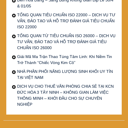
& 01/05
TỔNG QUAN TIÊU CHUẨN ISO 22000 – DỊCH VỤ TƯ
VẤN, ĐÀO TẠO VÀ HỖ TRỢ ĐÁNH GIÁ TIÊU CHUẨN
ISO 22000
TỔNG QUAN TỪ TIÊU CHUẨN ISO 26000 – DỊCH VỤ
TƯ VẤN, ĐÀO TẠO VÀ HỖ TRỢ ĐÁNH GIÁ TIÊU
CHUẨN ISO 26000
Giải Mã Ma Trận Thao Túng Tâm Linh: Khi Niềm Tin
Trở Thành “Chiếc Vòng Kim Cô”
NHÀ PHÂN PHỐI NĂNG LƯỢNG SINH KHỐI UY TÍN
TẠI VIỆT NAM
DỊCH VỤ CHO THUÊ VĂN PHÒNG CHIA SẺ TẠI KCN
ĐỨC HÒA 3 TÂY NINH – KHÔNG GIAN LÀM VIỆC
THÔNG MINH – KHỞI ĐẦU CHO SỰ CHUYÊN
NGHIỆP