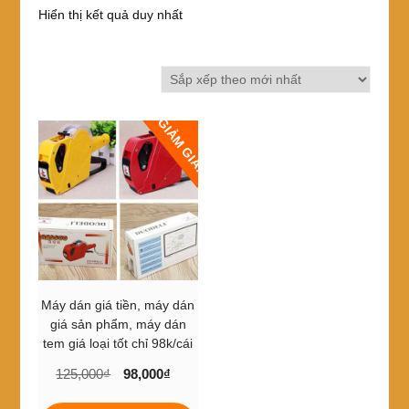
Hiển thị kết quả duy nhất
GIẢM GIÁ!
Máy dán giá tiền, máy dán
giá sản phẩm, máy dán
tem giá loại tốt chỉ 98k/cái
Giá
Giá
125,000
₫
98,000
₫
gốc
hiện