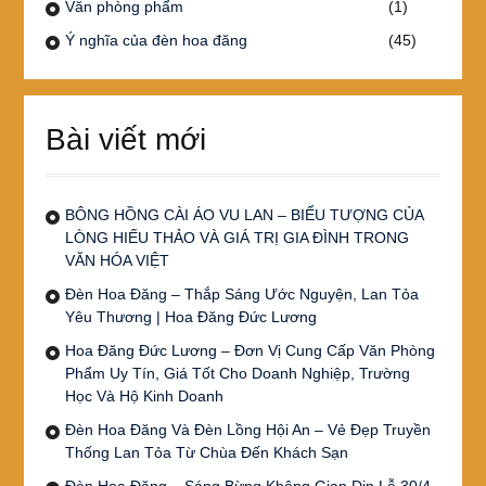
Văn phòng phẩm
(1)
Ý nghĩa của đèn hoa đăng
(45)
Bài viết mới
BÔNG HỒNG CÀI ÁO VU LAN – BIỂU TƯỢNG CỦA
LÒNG HIẾU THẢO VÀ GIÁ TRỊ GIA ĐÌNH TRONG
VĂN HÓA VIỆT
Đèn Hoa Đăng – Thắp Sáng Ước Nguyện, Lan Tỏa
Yêu Thương | Hoa Đăng Đức Lương
Hoa Đăng Đức Lương – Đơn Vị Cung Cấp Văn Phòng
Phẩm Uy Tín, Giá Tốt Cho Doanh Nghiệp, Trường
Học Và Hộ Kinh Doanh
Đèn Hoa Đăng Và Đèn Lồng Hội An – Vẻ Đẹp Truyền
Thống Lan Tỏa Từ Chùa Đến Khách Sạn
Đèn Hoa Đăng – Sáng Bừng Không Gian Dịp Lễ 30/4