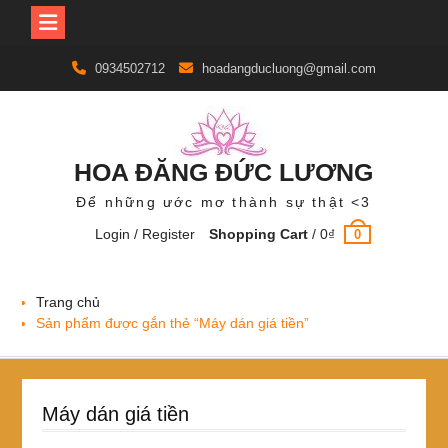
Skip
0934502712
hoadangducluong@gmail.com
to
content
HOA ĐĂNG ĐỨC LƯƠNG
Để những ước mơ thành sự thật <3
Login / Register
Shopping Cart
/
0
₫
0
Trang chủ
Sản phẩm được gắn thẻ “Máy dán giá tiền”
Máy dán giá tiền