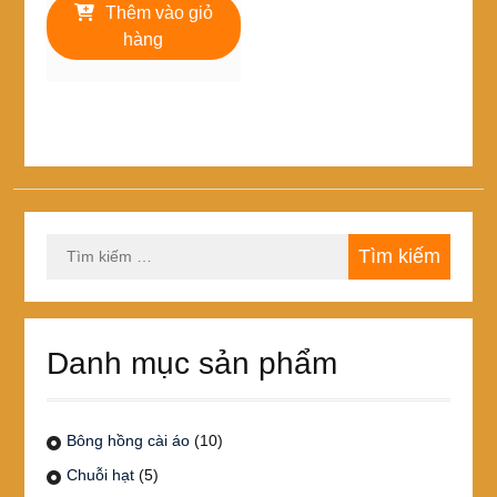
là:
tại
Thêm vào giỏ
125,000₫.
là:
hàng
98,000₫.
Tìm
kiếm
cho:
Danh mục sản phẩm
Bông hồng cài áo
(10)
Chuỗi hạt
(5)