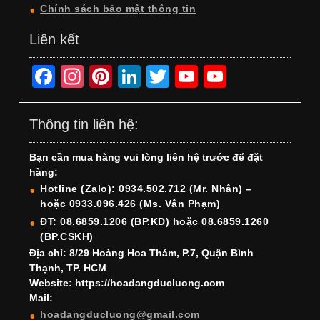
Chính sách bảo mật thông tin
Liên kết
F
In
Pi
Li
T
Y
Y
a
st
nt
n
wi
o
o
c
a
er
k
tt
u
u
Thông tin liên hệ:
e
gr
e
e
er
T
T
Bạn cần mua hàng vui lòng liên hệ trước để đặt
b
a
st
dI
u
u
hàng:
o
m
n
b
b
Hotline (Zalo): 0934.502.712 (Mr. Nhân) –
hoặc 0933.096.426 (Ms. Vân Phạm)
o
e
e
ĐT: 08.6859.1206 (BP.KD) hoặc 08.6859.1260
k
C
(BP.CSKH)
h
Địa chỉ: 8/29 Hoàng Hoa Thám, P.7, Quận Bình
Thạnh, TP. HCM
a
Website: https://hoadangducluong.com
Mail:
n
hoadangducluong@gmail.com