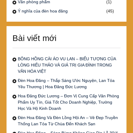
Văn phòng phẩm
(1)
Ý nghĩa của đèn hoa đăng
(45)
Bài viết mới
BÔNG HỒNG CÀI ÁO VU LAN – BIỂU TƯỢNG CỦA
LÒNG HIẾU THẢO VÀ GIÁ TRỊ GIA ĐÌNH TRONG
VĂN HÓA VIỆT
Đèn Hoa Đăng – Thắp Sáng Ước Nguyện, Lan Tỏa
Yêu Thương | Hoa Đăng Đức Lương
Hoa Đăng Đức Lương – Đơn Vị Cung Cấp Văn Phòng
Phẩm Uy Tín, Giá Tốt Cho Doanh Nghiệp, Trường
Học Và Hộ Kinh Doanh
Đèn Hoa Đăng Và Đèn Lồng Hội An – Vẻ Đẹp Truyền
Thống Lan Tỏa Từ Chùa Đến Khách Sạn
Đèn Hoa Đăng – Sáng Bừng Không Gian Dịp Lễ 30/4