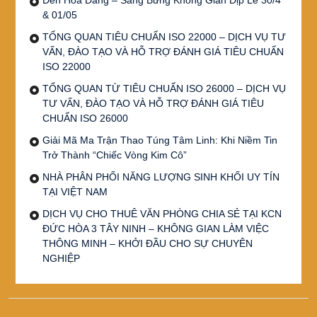
& 01/05
TỔNG QUAN TIÊU CHUẨN ISO 22000 – DỊCH VỤ TƯ
VẤN, ĐÀO TẠO VÀ HỖ TRỢ ĐÁNH GIÁ TIÊU CHUẨN
ISO 22000
TỔNG QUAN TỪ TIÊU CHUẨN ISO 26000 – DỊCH VỤ
TƯ VẤN, ĐÀO TẠO VÀ HỖ TRỢ ĐÁNH GIÁ TIÊU
CHUẨN ISO 26000
Giải Mã Ma Trận Thao Túng Tâm Linh: Khi Niềm Tin
Trở Thành “Chiếc Vòng Kim Cô”
NHÀ PHÂN PHỐI NĂNG LƯỢNG SINH KHỐI UY TÍN
TẠI VIỆT NAM
DỊCH VỤ CHO THUÊ VĂN PHÒNG CHIA SẺ TẠI KCN
ĐỨC HÒA 3 TÂY NINH – KHÔNG GIAN LÀM VIỆC
THÔNG MINH – KHỞI ĐẦU CHO SỰ CHUYÊN
NGHIỆP