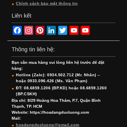
Chính sách bảo mật thông tin
Liên kết
F
In
Pi
Li
T
Y
Y
a
st
nt
n
wi
o
o
c
a
er
k
tt
u
u
Thông tin liên hệ:
e
gr
e
e
er
T
T
Bạn cần mua hàng vui lòng liên hệ trước để đặt
b
a
st
dI
u
u
hàng:
o
m
n
b
b
Hotline (Zalo): 0934.502.712 (Mr. Nhân) –
hoặc 0933.096.426 (Ms. Vân Phạm)
o
e
e
ĐT: 08.6859.1206 (BP.KD) hoặc 08.6859.1260
k
C
(BP.CSKH)
h
Địa chỉ: 8/29 Hoàng Hoa Thám, P.7, Quận Bình
Thạnh, TP. HCM
a
Website: https://hoadangducluong.com
Mail:
n
hoadangducluong@gmail.com