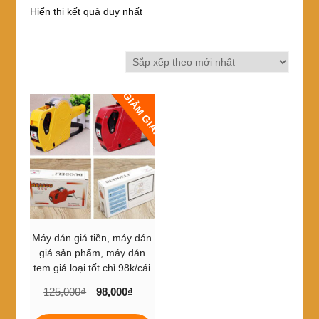
Hiển thị kết quả duy nhất
GIẢM GIÁ!
Máy dán giá tiền, máy dán
giá sản phẩm, máy dán
tem giá loại tốt chỉ 98k/cái
Giá
Giá
125,000
₫
98,000
₫
gốc
hiện