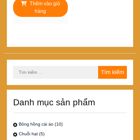
là:
tại
Thêm vào giỏ
125,000₫.
là:
hàng
98,000₫.
Tìm
kiếm
cho:
Danh mục sản phẩm
Bông hồng cài áo
(10)
Chuỗi hạt
(5)