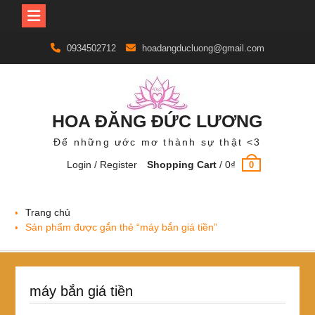
Skip
0934502712
hoadangducluong@gmail.com
to
content
HOA ĐĂNG ĐỨC LƯƠNG
Để những ước mơ thành sự thật <3
Login / Register
Shopping Cart
/
0
₫
0
Trang chủ
Sản phẩm được gắn thẻ “máy bắn giá tiền”
máy bắn giá tiền