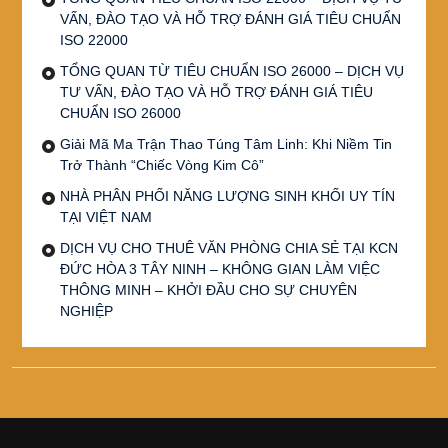
VẤN, ĐÀO TẠO VÀ HỖ TRỢ ĐÁNH GIÁ TIÊU CHUẨN
ISO 22000
TỔNG QUAN TỪ TIÊU CHUẨN ISO 26000 – DỊCH VỤ
TƯ VẤN, ĐÀO TẠO VÀ HỖ TRỢ ĐÁNH GIÁ TIÊU
CHUẨN ISO 26000
Giải Mã Ma Trận Thao Túng Tâm Linh: Khi Niềm Tin
Trở Thành “Chiếc Vòng Kim Cô”
NHÀ PHÂN PHỐI NĂNG LƯỢNG SINH KHỐI UY TÍN
TẠI VIỆT NAM
DỊCH VỤ CHO THUÊ VĂN PHÒNG CHIA SẺ TẠI KCN
ĐỨC HÒA 3 TÂY NINH – KHÔNG GIAN LÀM VIỆC
THÔNG MINH – KHỞI ĐẦU CHO SỰ CHUYÊN
NGHIỆP