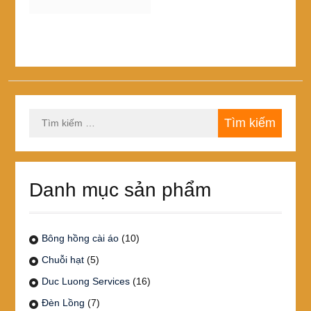
này
đến
có
470,000₫
nhiều
biến
thể.
Các
tùy
chọn
Tìm
có
kiếm
thể
cho:
được
chọn
trên
Danh mục sản phẩm
trang
sản
phẩm
Bông hồng cài áo
(10)
Chuỗi hạt
(5)
Duc Luong Services
(16)
Đèn Lồng
(7)