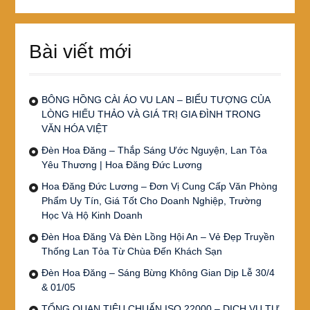
Bài viết mới
BÔNG HỒNG CÀI ÁO VU LAN – BIỂU TƯỢNG CỦA
LÒNG HIẾU THẢO VÀ GIÁ TRỊ GIA ĐÌNH TRONG
VĂN HÓA VIỆT
Đèn Hoa Đăng – Thắp Sáng Ước Nguyện, Lan Tỏa
Yêu Thương | Hoa Đăng Đức Lương
Hoa Đăng Đức Lương – Đơn Vị Cung Cấp Văn Phòng
Phẩm Uy Tín, Giá Tốt Cho Doanh Nghiệp, Trường
Học Và Hộ Kinh Doanh
Đèn Hoa Đăng Và Đèn Lồng Hội An – Vẻ Đẹp Truyền
Thống Lan Tỏa Từ Chùa Đến Khách Sạn
Đèn Hoa Đăng – Sáng Bừng Không Gian Dịp Lễ 30/4
& 01/05
TỔNG QUAN TIÊU CHUẨN ISO 22000 – DỊCH VỤ TƯ