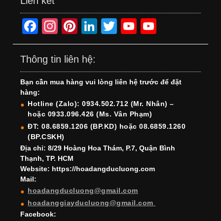
Liên kết
F
In
Pi
Li
T
Y
Y
a
st
nt
n
wi
o
o
c
a
er
k
tt
u
u
Thông tin liên hệ:
e
gr
e
e
er
T
T
Bạn cần mua hàng vui lòng liên hệ trước để đặt
b
a
st
dI
u
u
hàng:
o
m
n
b
b
Hotline (Zalo): 0934.502.712 (Mr. Nhân) –
hoặc 0933.096.426 (Ms. Vân Phạm)
o
e
e
ĐT: 08.6859.1206 (BP.KD) hoặc 08.6859.1260
k
C
(BP.CSKH)
h
Địa chỉ: 8/29 Hoàng Hoa Thám, P.7, Quận Bình
Thạnh, TP. HCM
a
Website: https://hoadangducluong.com
Mail:
n
hoadangducluong@gmail.com
n
hoadanggiayducluong@gmail.com
el
Facebook: