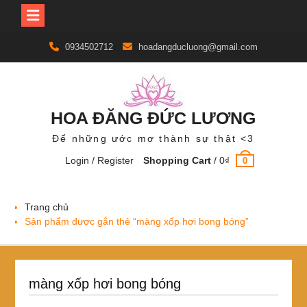
Skip
0934502712
hoadangducluong@gmail.com
to
content
HOA ĐĂNG ĐỨC LƯƠNG
Để những ước mơ thành sự thật <3
Login / Register
Shopping Cart
/
0
₫
0
Trang chủ
Sản phẩm được gắn thẻ “màng xốp hơi bong bóng”
màng xốp hơi bong bóng