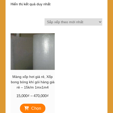
Hiển thị kết quả duy nhất
Màng xốp hơi giá rẻ, Xốp
bong bóng khí gói hàng giá
rẻ – 15k/m 1mx1m4
Khoảng
15,000
₫
–
470,000
₫
giá:
Sản
từ
Chọn
phẩm
15,000₫