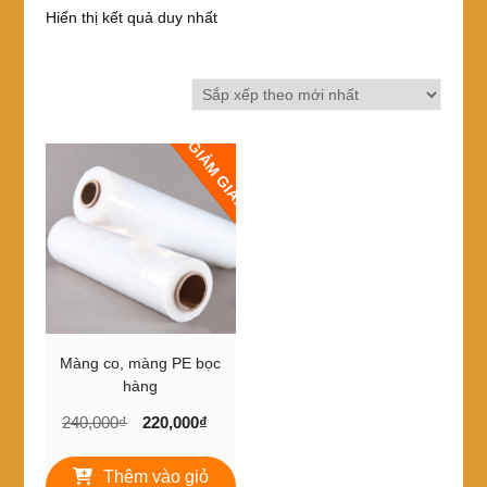
Hiển thị kết quả duy nhất
GIẢM GIÁ!
Màng co, màng PE bọc
hàng
Giá
Giá
240,000
₫
220,000
₫
gốc
hiện
là:
tại
Thêm vào giỏ