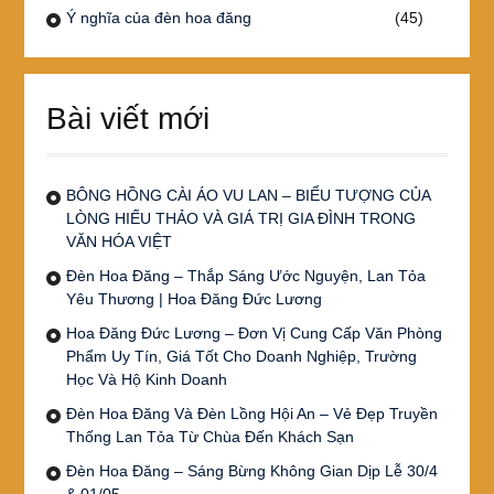
Ý nghĩa của đèn hoa đăng
(45)
Bài viết mới
BÔNG HỒNG CÀI ÁO VU LAN – BIỂU TƯỢNG CỦA
LÒNG HIẾU THẢO VÀ GIÁ TRỊ GIA ĐÌNH TRONG
VĂN HÓA VIỆT
Đèn Hoa Đăng – Thắp Sáng Ước Nguyện, Lan Tỏa
Yêu Thương | Hoa Đăng Đức Lương
Hoa Đăng Đức Lương – Đơn Vị Cung Cấp Văn Phòng
Phẩm Uy Tín, Giá Tốt Cho Doanh Nghiệp, Trường
Học Và Hộ Kinh Doanh
Đèn Hoa Đăng Và Đèn Lồng Hội An – Vẻ Đẹp Truyền
Thống Lan Tỏa Từ Chùa Đến Khách Sạn
Đèn Hoa Đăng – Sáng Bừng Không Gian Dịp Lễ 30/4
& 01/05