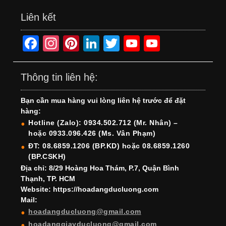
Liên kết
F
In
Pi
Li
T
Y
Y
a
st
nt
n
wi
o
o
c
a
er
k
tt
u
u
Thông tin liên hệ:
e
gr
e
e
er
T
T
Bạn cần mua hàng vui lòng liên hệ trước để đặt
b
a
st
dI
u
u
hàng:
o
m
n
b
b
Hotline (Zalo): 0934.502.712 (Mr. Nhân) –
hoặc 0933.096.426 (Ms. Vân Phạm)
o
e
e
ĐT: 08.6859.1206 (BP.KD) hoặc 08.6859.1260
k
C
(BP.CSKH)
h
Địa chỉ: 8/29 Hoàng Hoa Thám, P.7, Quận Bình
Thạnh, TP. HCM
a
Website: https://hoadangducluong.com
Mail:
n
hoadangducluong@gmail.com
n
hoadanggiayducluong@gmail.com