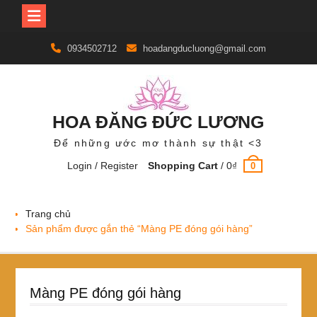
Skip
0934502712
hoadangducluong@gmail.com
to
content
HOA ĐĂNG ĐỨC LƯƠNG
Để những ước mơ thành sự thật <3
Login / Register
Shopping Cart
/
0
₫
0
Trang chủ
Sản phẩm được gắn thẻ “Màng PE đóng gói hàng”
Màng PE đóng gói hàng