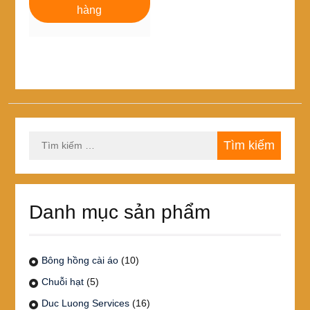
240,000₫.
là:
hàng
220,000₫.
Tìm
kiếm
cho:
Danh mục sản phẩm
Bông hồng cài áo
(10)
Chuỗi hạt
(5)
Duc Luong Services
(16)