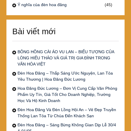
Ý nghĩa của đèn hoa đăng
(45)
Bài viết mới
BÔNG HỒNG CÀI ÁO VU LAN – BIỂU TƯỢNG CỦA
LÒNG HIẾU THẢO VÀ GIÁ TRỊ GIA ĐÌNH TRONG
VĂN HÓA VIỆT
Đèn Hoa Đăng – Thắp Sáng Ước Nguyện, Lan Tỏa
Yêu Thương | Hoa Đăng Đức Lương
Hoa Đăng Đức Lương – Đơn Vị Cung Cấp Văn Phòng
Phẩm Uy Tín, Giá Tốt Cho Doanh Nghiệp, Trường
Học Và Hộ Kinh Doanh
Đèn Hoa Đăng Và Đèn Lồng Hội An – Vẻ Đẹp Truyền
Thống Lan Tỏa Từ Chùa Đến Khách Sạn
Đèn Hoa Đăng – Sáng Bừng Không Gian Dịp Lễ 30/4
& 01/05