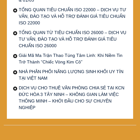
TỔNG QUAN TIÊU CHUẨN ISO 22000 – DỊCH VỤ TƯ
VẤN, ĐÀO TẠO VÀ HỖ TRỢ ĐÁNH GIÁ TIÊU CHUẨN
ISO 22000
TỔNG QUAN TỪ TIÊU CHUẨN ISO 26000 – DỊCH VỤ
TƯ VẤN, ĐÀO TẠO VÀ HỖ TRỢ ĐÁNH GIÁ TIÊU
CHUẨN ISO 26000
Giải Mã Ma Trận Thao Túng Tâm Linh: Khi Niềm Tin
Trở Thành “Chiếc Vòng Kim Cô”
NHÀ PHÂN PHỐI NĂNG LƯỢNG SINH KHỐI UY TÍN
TẠI VIỆT NAM
DỊCH VỤ CHO THUÊ VĂN PHÒNG CHIA SẺ TẠI KCN
ĐỨC HÒA 3 TÂY NINH – KHÔNG GIAN LÀM VIỆC
THÔNG MINH – KHỞI ĐẦU CHO SỰ CHUYÊN
NGHIỆP