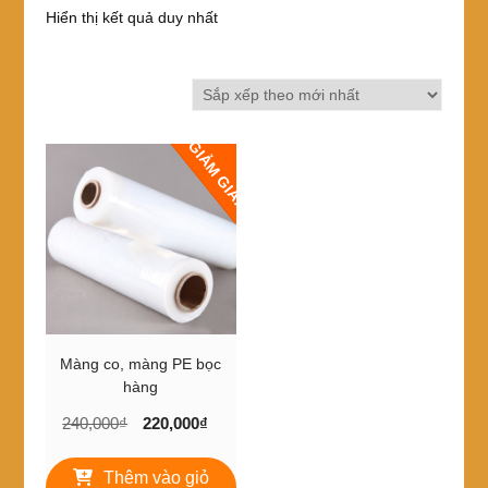
Hiển thị kết quả duy nhất
GIẢM GIÁ!
Màng co, màng PE bọc
hàng
Giá
Giá
240,000
₫
220,000
₫
gốc
hiện
là:
tại
Thêm vào giỏ