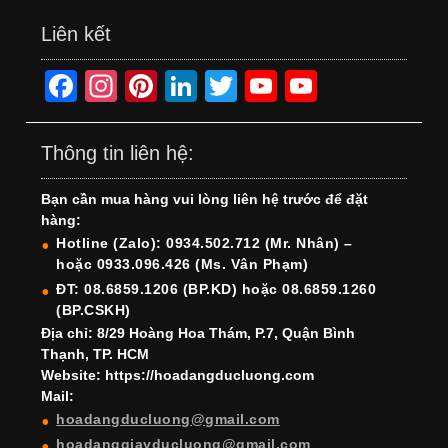
Liên kết
F
In
Pi
Li
T
Y
Y
a
st
nt
n
wi
o
o
c
a
er
k
tt
u
u
Thông tin liên hệ:
e
gr
e
e
er
T
T
Bạn cần mua hàng vui lòng liên hệ trước để đặt
b
a
st
dI
u
u
hàng:
o
m
n
b
b
Hotline (Zalo): 0934.502.712 (Mr. Nhân) –
hoặc 0933.096.426 (Ms. Vân Phạm)
o
e
e
ĐT: 08.6859.1206 (BP.KD) hoặc 08.6859.1260
k
C
(BP.CSKH)
h
Địa chỉ: 8/29 Hoàng Hoa Thám, P.7, Quận Bình
Thạnh, TP. HCM
a
Website: https://hoadangducluong.com
Mail:
n
hoadangducluong@gmail.com
n
hoadanggiayducluong@gmail.com