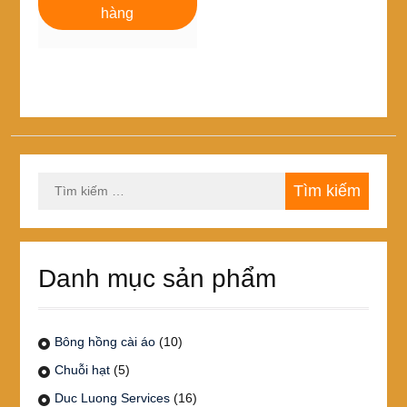
240,000₫.
là:
hàng
220,000₫.
Tìm
kiếm
cho:
Danh mục sản phẩm
Bông hồng cài áo
(10)
Chuỗi hạt
(5)
Duc Luong Services
(16)