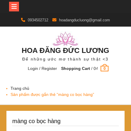
Skip
0934502712
hoadangducluong@gmail.com
to
content
HOA ĐĂNG ĐỨC LƯƠNG
Để những ước mơ thành sự thật <3
Login / Register
Shopping Cart
/
0
₫
0
Trang chủ
Sản phẩm được gắn thẻ “màng co bọc hàng”
màng co bọc hàng