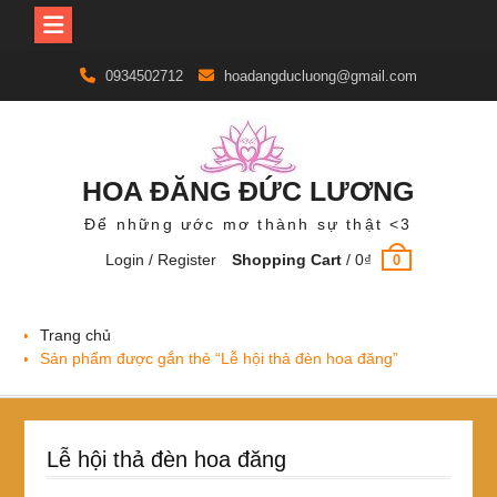
Skip
0934502712
hoadangducluong@gmail.com
to
content
HOA ĐĂNG ĐỨC LƯƠNG
Để những ước mơ thành sự thật <3
Login / Register
Shopping Cart
/
0
₫
0
Trang chủ
Sản phẩm được gắn thẻ “Lễ hội thả đèn hoa đăng”
Lễ hội thả đèn hoa đăng