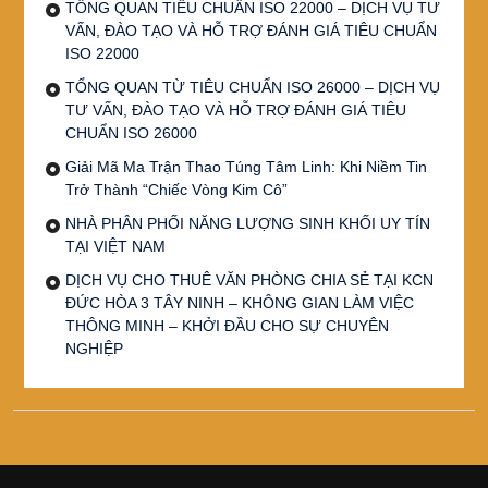
TỔNG QUAN TIÊU CHUẨN ISO 22000 – DỊCH VỤ TƯ
VẤN, ĐÀO TẠO VÀ HỖ TRỢ ĐÁNH GIÁ TIÊU CHUẨN
ISO 22000
TỔNG QUAN TỪ TIÊU CHUẨN ISO 26000 – DỊCH VỤ
TƯ VẤN, ĐÀO TẠO VÀ HỖ TRỢ ĐÁNH GIÁ TIÊU
CHUẨN ISO 26000
Giải Mã Ma Trận Thao Túng Tâm Linh: Khi Niềm Tin
Trở Thành “Chiếc Vòng Kim Cô”
NHÀ PHÂN PHỐI NĂNG LƯỢNG SINH KHỐI UY TÍN
TẠI VIỆT NAM
DỊCH VỤ CHO THUÊ VĂN PHÒNG CHIA SẺ TẠI KCN
ĐỨC HÒA 3 TÂY NINH – KHÔNG GIAN LÀM VIỆC
THÔNG MINH – KHỞI ĐẦU CHO SỰ CHUYÊN
NGHIỆP