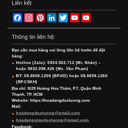
Liên kết
F
In
Pi
Li
T
Y
Y
a
st
nt
n
wi
o
o
c
a
er
k
tt
u
u
Thông tin liên hệ:
e
gr
e
e
er
T
T
Bạn cần mua hàng vui lòng liên hệ trước để đặt
b
a
st
dI
u
u
hàng:
o
m
n
b
b
Hotline (Zalo): 0934.502.712 (Mr. Nhân) –
hoặc 0933.096.426 (Ms. Vân Phạm)
o
e
e
ĐT: 08.6859.1206 (BP.KD) hoặc 08.6859.1260
k
C
(BP.CSKH)
h
Địa chỉ: 8/29 Hoàng Hoa Thám, P.7, Quận Bình
Thạnh, TP. HCM
a
Website: https://hoadangducluong.com
Mail:
n
hoadangducluong@gmail.com
n
hoadanggiayducluong@gmail.com
el
Facebook: