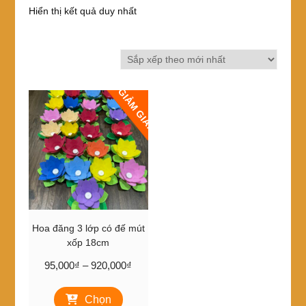
Hiển thị kết quả duy nhất
GIẢM GIÁ!
Hoa đăng 3 lớp có đế mút
xốp 18cm
Khoảng
95,000
₫
–
920,000
₫
giá:
Sản
từ
Chọn
phẩm