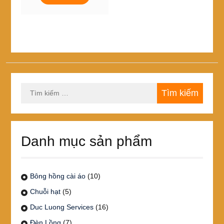
95,000₫
này
đến
có
920,000₫
nhiều
biến
thể.
Các
tùy
chọn
Tìm
có
kiếm
thể
cho:
được
chọn
trên
Danh mục sản phẩm
trang
sản
phẩm
Bông hồng cài áo
(10)
Chuỗi hạt
(5)
Duc Luong Services
(16)
Đèn Lồng
(7)