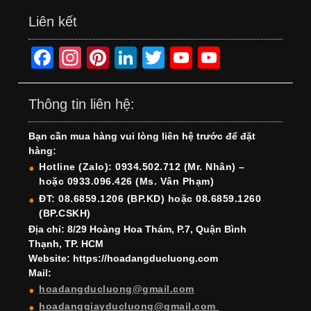
Liên kết
F
In
Pi
Li
T
Y
Y
a
st
nt
n
wi
o
o
c
a
er
k
tt
u
u
Thông tin liên hệ:
e
gr
e
e
er
T
T
Bạn cần mua hàng vui lòng liên hệ trước để đặt
b
a
st
dI
u
u
hàng:
o
m
n
b
b
Hotline (Zalo): 0934.502.712 (Mr. Nhân) –
hoặc 0933.096.426 (Ms. Vân Phạm)
o
e
e
ĐT: 08.6859.1206 (BP.KD) hoặc 08.6859.1260
k
C
(BP.CSKH)
h
Địa chỉ: 8/29 Hoàng Hoa Thám, P.7, Quận Bình
Thạnh, TP. HCM
a
Website: https://hoadangducluong.com
Mail:
n
hoadangducluong@gmail.com
n
hoadanggiayducluong@gmail.com