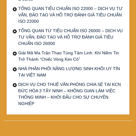
TỔNG QUAN TIÊU CHUẨN ISO 22000 – DỊCH VỤ TƯ
VẤN, ĐÀO TẠO VÀ HỖ TRỢ ĐÁNH GIÁ TIÊU CHUẨN
ISO 22000
TỔNG QUAN TỪ TIÊU CHUẨN ISO 26000 – DỊCH VỤ
TƯ VẤN, ĐÀO TẠO VÀ HỖ TRỢ ĐÁNH GIÁ TIÊU
CHUẨN ISO 26000
Giải Mã Ma Trận Thao Túng Tâm Linh: Khi Niềm Tin
Trở Thành “Chiếc Vòng Kim Cô”
NHÀ PHÂN PHỐI NĂNG LƯỢNG SINH KHỐI UY TÍN
TẠI VIỆT NAM
DỊCH VỤ CHO THUÊ VĂN PHÒNG CHIA SẺ TẠI KCN
ĐỨC HÒA 3 TÂY NINH – KHÔNG GIAN LÀM VIỆC
THÔNG MINH – KHỞI ĐẦU CHO SỰ CHUYÊN
NGHIỆP