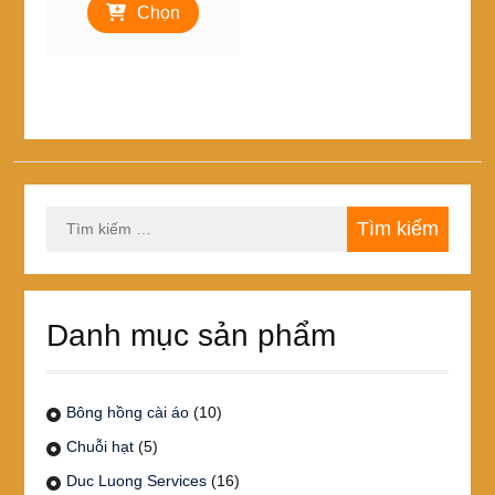
từ
Chọn
phẩm
15,000₫
này
đến
có
30,000₫
nhiều
biến
thể.
Các
tùy
chọn
Tìm
có
kiếm
thể
cho:
được
chọn
trên
Danh mục sản phẩm
trang
sản
phẩm
Bông hồng cài áo
(10)
Chuỗi hạt
(5)
Duc Luong Services
(16)