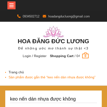
Skip
0934502712
hoadangducluong@gmail.com
to
content
HOA ĐĂNG ĐỨC LƯƠNG
Để những ước mơ thành sự thật <3
Login / Register
Shopping Cart
/
0
₫
0
Trang chủ
Sản phẩm được gắn thẻ “keo nến dán nhựa được không”
keo nến dán nhựa được không