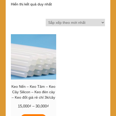
Hiển thị kết quả duy nhất
Keo Nến – Keo Tăm – Keo
Cây Silicon – Keo đèn cày
– Keo đốt giá rẻ chỉ 3k/cây
Khoảng
15,000
₫
–
30,000
₫
giá:
Sản