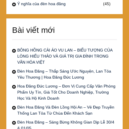
Ý nghĩa của đèn hoa đăng
(45)
Bài viết mới
BÔNG HỒNG CÀI ÁO VU LAN – BIỂU TƯỢNG CỦA
LÒNG HIẾU THẢO VÀ GIÁ TRỊ GIA ĐÌNH TRONG
VĂN HÓA VIỆT
Đèn Hoa Đăng – Thắp Sáng Ước Nguyện, Lan Tỏa
Yêu Thương | Hoa Đăng Đức Lương
Hoa Đăng Đức Lương – Đơn Vị Cung Cấp Văn Phòng
Phẩm Uy Tín, Giá Tốt Cho Doanh Nghiệp, Trường
Học Và Hộ Kinh Doanh
Đèn Hoa Đăng Và Đèn Lồng Hội An – Vẻ Đẹp Truyền
Thống Lan Tỏa Từ Chùa Đến Khách Sạn
Đèn Hoa Đăng – Sáng Bừng Không Gian Dịp Lễ 30/4
& 01/05