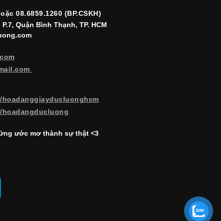
hoặc 08.6859.1260 (BP.CSKH)
, P.7, Quận Bình Thạnh, TP. HCM
luong.com
.com
mail.com
m/hoadanggiayducluonghcm
m/hoadangducluong
ng ước mơ thành sự thật <3