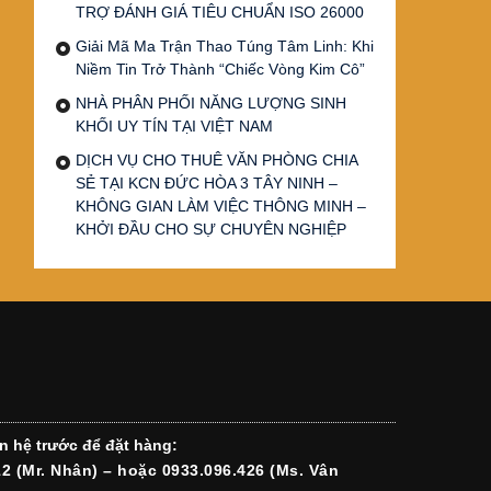
TRỢ ĐÁNH GIÁ TIÊU CHUẨN ISO 26000
Giải Mã Ma Trận Thao Túng Tâm Linh: Khi
Niềm Tin Trở Thành “Chiếc Vòng Kim Cô”
NHÀ PHÂN PHỐI NĂNG LƯỢNG SINH
KHỐI UY TÍN TẠI VIỆT NAM
DỊCH VỤ CHO THUÊ VĂN PHÒNG CHIA
SẺ TẠI KCN ĐỨC HÒA 3 TÂY NINH –
KHÔNG GIAN LÀM VIỆC THÔNG MINH –
KHỞI ĐẦU CHO SỰ CHUYÊN NGHIỆP
n hệ trước để đặt hàng:
12 (Mr. Nhân) – hoặc 0933.096.426 (Ms. Vân