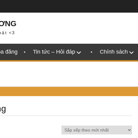
ƯƠNG
hật <3
oa đăng
Tin tức – Hỏi đáp
Chính sách
”
ng