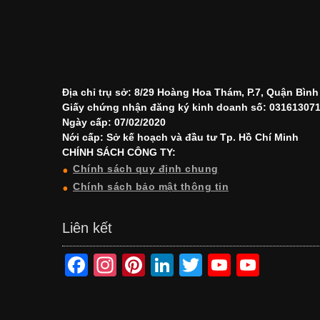
Địa chỉ trụ sở: 8/29 Hoàng Hoa Thám, P.7, Quận Bìn
Giấy chứng nhận đăng ký kinh doanh số: 03161307
Ngày cấp: 07/02/2020
Nới cấp: Sở kế hoạch và đầu tư Tp. Hồ Chí Minh
CHÍNH SÁCH CÔNG TY:
Chính sách quy định chung
Chính sách bảo mật thông tin
Liên kết
F
In
Pi
Li
T
Y
Y
a
st
nt
n
wi
o
o
c
a
er
k
tt
u
u