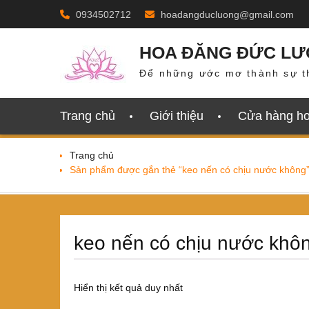
Skip
0934502712
hoadangducluong@gmail.com
to
content
HOA ĐĂNG ĐỨC L
Để những ước mơ thành sự t
Trang chủ
Giới thiệu
Cửa hàng h
Trang chủ
Sản phẩm được gắn thẻ “keo nến có chịu nước không
keo nến có chịu nước khô
Hiển thị kết quả duy nhất