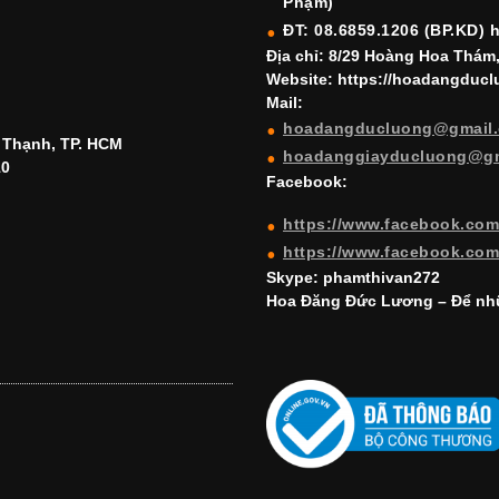
Phạm)
ĐT: 08.6859.1206 (BP.KD) 
Địa chỉ: 8/29 Hoàng Hoa Thám
Website: https://hoadangduc
Mail:
hoadangducluong@gmail
h Thạnh, TP. HCM
hoadanggiayducluong@g
10
Facebook:
https://www.facebook.co
https://www.facebook.co
Skype: phamthivan272
Hoa Đăng Đức Lương – Để nhữ