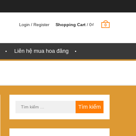
Login / Register
Shopping Cart
/
0
₫
0
Liên hệ mua hoa đăng
Tìm
kiếm
cho: