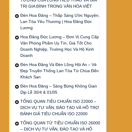
TƯỢNG CỦA LÒNG HIẾU THẢO VÀ GIÁ
TRỊ GIA ĐÌNH TRONG VĂN HÓA VIỆT
Đèn Hoa Đăng – Thắp Sáng Ước Nguyện,
Lan Tỏa Yêu Thương | Hoa Đăng Đức
Lương
Hoa Đăng Đức Lương – Đơn Vị Cung Cấp
Văn Phòng Phẩm Uy Tín, Giá Tốt Cho
Doanh Nghiệp, Trường Học Và Hộ Kinh
Doanh
Đèn Hoa Đăng Và Đèn Lồng Hội An – Vẻ
Đẹp Truyền Thống Lan Tỏa Từ Chùa Đến
Khách Sạn
Đèn Hoa Đăng – Sáng Bừng Không Gian
Dịp Lễ 30/4 & 01/05
TỔNG QUAN TIÊU CHUẨN ISO 22000 –
DỊCH VỤ TƯ VẤN, ĐÀO TẠO VÀ HỖ TRỢ
ĐÁNH GIÁ TIÊU CHUẨN ISO 22000
TỔNG QUAN TỪ TIÊU CHUẨN ISO 26000
– DỊCH VỤ TƯ VẤN, ĐÀO TẠO VÀ HỖ