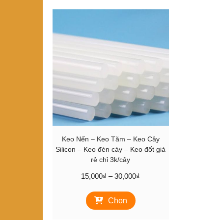
Keo Nến – Keo Tăm – Keo Cây
Silicon – Keo đèn cày – Keo đốt giá
rẻ chỉ 3k/cây
Khoảng
15,000
₫
–
30,000
₫
giá:
Sản
từ
Chọn
phẩm
15,000₫
này
đến