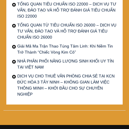
TỔNG QUAN TIÊU CHUẨN ISO 22000 – DỊCH VỤ TƯ
VẤN, ĐÀO TẠO VÀ HỖ TRỢ ĐÁNH GIÁ TIÊU CHUẨN
ISO 22000
TỔNG QUAN TỪ TIÊU CHUẨN ISO 26000 – DỊCH VỤ
TƯ VẤN, ĐÀO TẠO VÀ HỖ TRỢ ĐÁNH GIÁ TIÊU
CHUẨN ISO 26000
Giải Mã Ma Trận Thao Túng Tâm Linh: Khi Niềm Tin
Trở Thành “Chiếc Vòng Kim Cô”
NHÀ PHÂN PHỐI NĂNG LƯỢNG SINH KHỐI UY TÍN
TẠI VIỆT NAM
DỊCH VỤ CHO THUÊ VĂN PHÒNG CHIA SẺ TẠI KCN
ĐỨC HÒA 3 TÂY NINH – KHÔNG GIAN LÀM VIỆC
THÔNG MINH – KHỞI ĐẦU CHO SỰ CHUYÊN
NGHIỆP