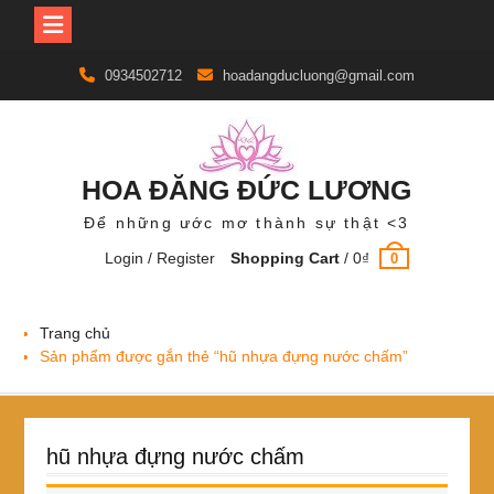
Skip
0934502712
hoadangducluong@gmail.com
to
content
HOA ĐĂNG ĐỨC LƯƠNG
Để những ước mơ thành sự thật <3
Login / Register
Shopping Cart
/
0
₫
0
Trang chủ
Sản phẩm được gắn thẻ “hũ nhựa đựng nước chấm”
hũ nhựa đựng nước chấm