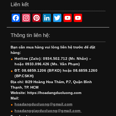
Liên kết
F
In
Pi
Li
T
Y
Y
a
st
nt
n
wi
o
o
c
a
er
k
tt
u
u
Thông tin liên hệ:
e
gr
e
e
er
T
T
Bạn cần mua hàng vui lòng liên hệ trước để đặt
b
a
st
dI
u
u
hàng:
o
m
n
b
b
Hotline (Zalo): 0934.502.712 (Mr. Nhân) –
hoặc 0933.096.426 (Ms. Vân Phạm)
o
e
e
ĐT: 08.6859.1206 (BP.KD) hoặc 08.6859.1260
k
C
(BP.CSKH)
h
Địa chỉ: 8/29 Hoàng Hoa Thám, P.7, Quận Bình
Thạnh, TP. HCM
a
Website: https://hoadangducluong.com
Mail:
n
hoadangducluong@gmail.com
n
hoadanggiayducluong@gmail.com