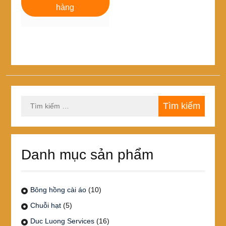
320,000₫.
là:
hàng
290,000₫.
Tìm
kiếm
cho:
Danh mục sản phẩm
Bông hồng cài áo
(10)
Chuỗi hạt
(5)
Duc Luong Services
(16)