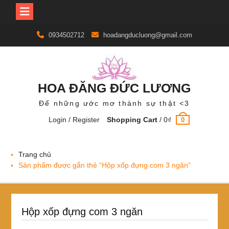
Skip
0934502712
hoadangducluong@gmail.com
to
content
HOA ĐĂNG ĐỨC LƯƠNG
Để những ước mơ thành sự thật <3
Login / Register
Shopping Cart
/
0
₫
0
Trang chủ
Sản phẩm được gắn thẻ “Hộp xốp đựng com 3 ngăn”
Hộp xốp đựng com 3 ngăn