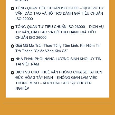
TỔNG QUAN TIÊU CHUẨN ISO 22000 – DỊCH VỤ TƯ
VẤN, ĐÀO TẠO VÀ HỖ TRỢ ĐÁNH GIÁ TIÊU CHUẨN
ISO 22000
TỔNG QUAN TỪ TIÊU CHUẨN ISO 26000 – DỊCH VỤ
TƯ VẤN, ĐÀO TẠO VÀ HỖ TRỢ ĐÁNH GIÁ TIÊU
CHUẨN ISO 26000
Giải Mã Ma Trận Thao Túng Tâm Linh: Khi Niềm Tin
Trở Thành “Chiếc Vòng Kim Cô”
NHÀ PHÂN PHỐI NĂNG LƯỢNG SINH KHỐI UY TÍN
TẠI VIỆT NAM
DỊCH VỤ CHO THUÊ VĂN PHÒNG CHIA SẺ TẠI KCN
ĐỨC HÒA 3 TÂY NINH – KHÔNG GIAN LÀM VIỆC
THÔNG MINH – KHỞI ĐẦU CHO SỰ CHUYÊN
NGHIỆP