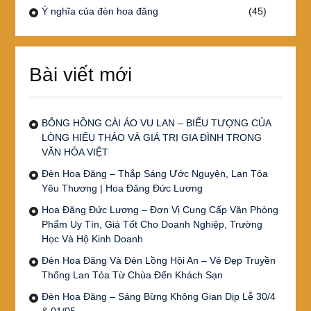
Ý nghĩa của đèn hoa đăng
(45)
Bài viết mới
BÔNG HỒNG CÀI ÁO VU LAN – BIỂU TƯỢNG CỦA
LÒNG HIẾU THẢO VÀ GIÁ TRỊ GIA ĐÌNH TRONG
VĂN HÓA VIỆT
Đèn Hoa Đăng – Thắp Sáng Ước Nguyện, Lan Tỏa
Yêu Thương | Hoa Đăng Đức Lương
Hoa Đăng Đức Lương – Đơn Vị Cung Cấp Văn Phòng
Phẩm Uy Tín, Giá Tốt Cho Doanh Nghiệp, Trường
Học Và Hộ Kinh Doanh
Đèn Hoa Đăng Và Đèn Lồng Hội An – Vẻ Đẹp Truyền
Thống Lan Tỏa Từ Chùa Đến Khách Sạn
Đèn Hoa Đăng – Sáng Bừng Không Gian Dịp Lễ 30/4
& 01/05