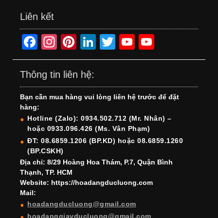
Liên kết
F
In
Pi
Li
T
Y
Y
a
st
nt
n
wi
o
o
c
a
er
k
tt
u
u
Thông tin liên hệ:
e
gr
e
e
er
T
T
Bạn cần mua hàng vui lòng liên hệ trước để đặt
b
a
st
dI
u
u
hàng:
o
m
n
b
b
Hotline (Zalo): 0934.502.712 (Mr. Nhân) –
hoặc 0933.096.426 (Ms. Vân Phạm)
o
e
e
ĐT: 08.6859.1206 (BP.KD) hoặc 08.6859.1260
k
C
(BP.CSKH)
h
Địa chỉ: 8/29 Hoàng Hoa Thám, P.7, Quận Bình
Thạnh, TP. HCM
a
Website: https://hoadangducluong.com
Mail:
n
hoadangducluong@gmail.com
n
hoadanggiayducluong@gmail.com