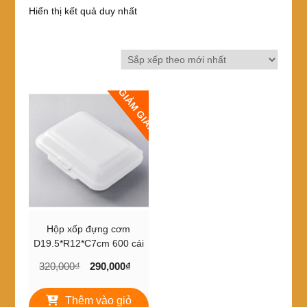
Hiển thị kết quả duy nhất
GIẢM GIÁ!
Hộp xốp đựng cơm
D19.5*R12*C7cm 600 cái
Giá
Giá
320,000
₫
290,000
₫
gốc
hiện
là:
tại
Thêm vào giỏ