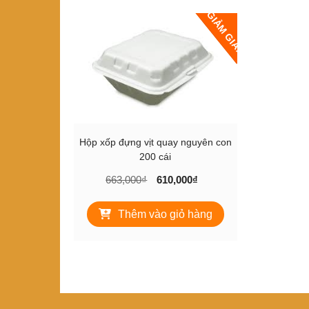
GIẢM GIÁ!
Hộp xốp đựng vịt quay nguyên con
200 cái
Giá
Giá
663,000
₫
610,000
₫
gốc
hiện
là:
tại
Thêm vào giỏ hàng
663,000₫.
là:
610,000₫.