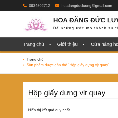
Skip
0934502712
hoadangducluong@gmail.com
to
content
HOA ĐĂNG ĐỨC L
Để những ước mơ thành sự t
Trang chủ
Giới thiệu
Cửa hàng h
Trang chủ
Sản phẩm được gắn thẻ “Hộp giấy đựng vịt quay”
Hộp giấy đựng vịt quay
Hiển thị kết quả duy nhất