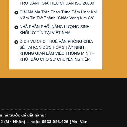
TRỢ ĐÁNH GIÁ TIÊU CHUẨN ISO 26000
Giải Mã Ma Trận Thao Túng Tâm Linh: Khi
Niềm Tin Trở Thành “Chiếc Vòng Kim Cô”
NHÀ PHÂN PHỐI NĂNG LƯỢNG SINH
KHỐI UY TÍN TẠI VIỆT NAM
DỊCH VỤ CHO THUÊ VĂN PHÒNG CHIA
SẺ TẠI KCN ĐỨC HÒA 3 TÂY NINH –
KHÔNG GIAN LÀM VIỆC THÔNG MINH –
KHỞI ĐẦU CHO SỰ CHUYÊN NGHIỆP
n hệ trước để đặt hàng:
12 (Mr. Nhân) – hoặc 0933.096.426 (Ms. Vân