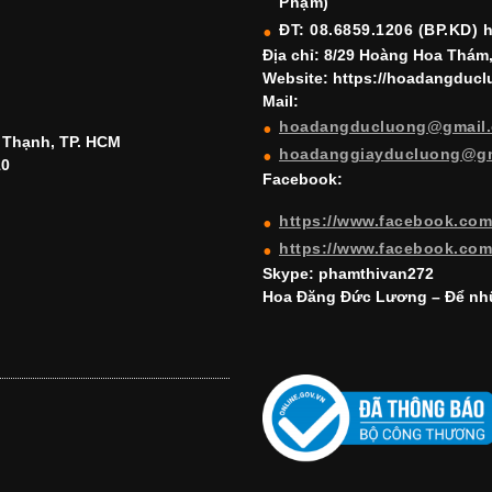
Phạm)
ĐT: 08.6859.1206 (BP.KD) 
Địa chỉ: 8/29 Hoàng Hoa Thám
Website: https://hoadangduc
Mail:
hoadangducluong@gmail
h Thạnh, TP. HCM
hoadanggiayducluong@g
10
Facebook:
https://www.facebook.co
https://www.facebook.co
Skype: phamthivan272
Hoa Đăng Đức Lương – Để nhữ