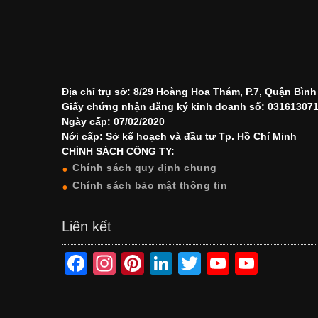
Địa chỉ trụ sở: 8/29 Hoàng Hoa Thám, P.7, Quận Bìn
Giấy chứng nhận đăng ký kinh doanh số: 03161307
Ngày cấp: 07/02/2020
Nới cấp: Sở kế hoạch và đầu tư Tp. Hồ Chí Minh
CHÍNH SÁCH CÔNG TY:
Chính sách quy định chung
Chính sách bảo mật thông tin
Liên kết
F
In
Pi
Li
T
Y
Y
a
st
nt
n
wi
o
o
c
a
er
k
tt
u
u