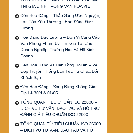
TƯỢNG CỦA LÒNG HIẾU THẢO VÀ GIÁ
TRỊ GIA ĐÌNH TRONG VĂN HÓA VIỆT
Đèn Hoa Đăng – Thắp Sáng Ước Nguyện,
Lan Tỏa Yêu Thương | Hoa Đăng Đức
Lương
Hoa Đăng Đức Lương – Đơn Vị Cung Cấp
Văn Phòng Phẩm Uy Tín, Giá Tốt Cho
Doanh Nghiệp, Trường Học Và Hộ Kinh
Doanh
Đèn Hoa Đăng Và Đèn Lồng Hội An – Vẻ
Đẹp Truyền Thống Lan Tỏa Từ Chùa Đến
Khách Sạn
Đèn Hoa Đăng – Sáng Bừng Không Gian
Dịp Lễ 30/4 & 01/05
TỔNG QUAN TIÊU CHUẨN ISO 22000 –
DỊCH VỤ TƯ VẤN, ĐÀO TẠO VÀ HỖ TRỢ
ĐÁNH GIÁ TIÊU CHUẨN ISO 22000
TỔNG QUAN TỪ TIÊU CHUẨN ISO 26000
– DỊCH VỤ TƯ VẤN, ĐÀO TẠO VÀ HỖ