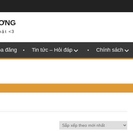
ƯƠNG
hật <3
oa đăng
Tin tức – Hỏi đáp
Chính sách