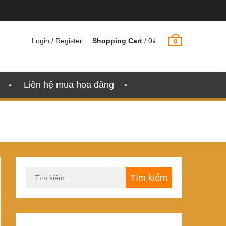
Login / Register
Shopping Cart
/
0
₫
0
Liên hệ mua hoa đăng
Tìm
kiếm
cho: