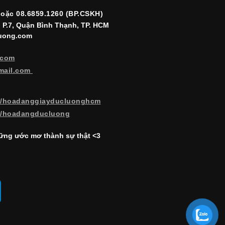
hoặc 08.6859.1260 (BP.CSKH)
, P.7, Quận Bình Thạnh, TP. HCM
luong.com
.com
mail.com
m/hoadanggiayducluonghcm
m/hoadangducluong
ng ước mơ thành sự thật <3