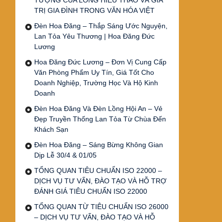
TƯỢNG CỦA LÒNG HIẾU THẢO VÀ GIÁ
TRỊ GIA ĐÌNH TRONG VĂN HÓA VIỆT
Đèn Hoa Đăng – Thắp Sáng Ước Nguyện,
Lan Tỏa Yêu Thương | Hoa Đăng Đức
Lương
Hoa Đăng Đức Lương – Đơn Vị Cung Cấp
Văn Phòng Phẩm Uy Tín, Giá Tốt Cho
Doanh Nghiệp, Trường Học Và Hộ Kinh
Doanh
Đèn Hoa Đăng Và Đèn Lồng Hội An – Vẻ
Đẹp Truyền Thống Lan Tỏa Từ Chùa Đến
Khách Sạn
Đèn Hoa Đăng – Sáng Bừng Không Gian
Dịp Lễ 30/4 & 01/05
TỔNG QUAN TIÊU CHUẨN ISO 22000 –
DỊCH VỤ TƯ VẤN, ĐÀO TẠO VÀ HỖ TRỢ
ĐÁNH GIÁ TIÊU CHUẨN ISO 22000
TỔNG QUAN TỪ TIÊU CHUẨN ISO 26000
– DỊCH VỤ TƯ VẤN, ĐÀO TẠO VÀ HỖ