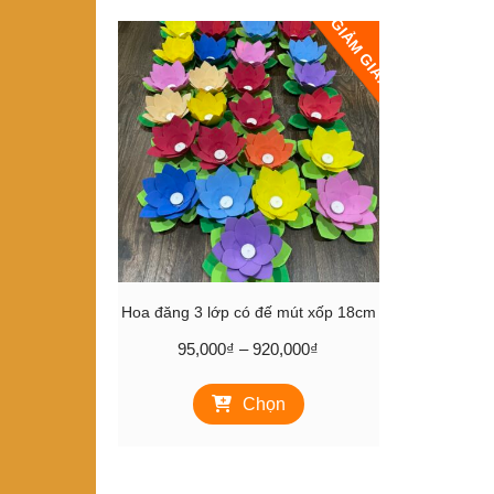
GIẢM GIÁ!
Hoa đăng 3 lớp có đế mút xốp 18cm
Khoảng
95,000
₫
–
920,000
₫
giá:
Sản
từ
Chọn
phẩm
95,000₫
này
đến
có
920,000₫
nhiều