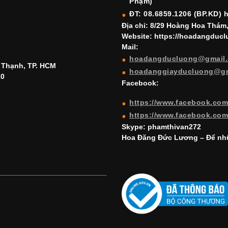
Phạm)
ĐT: 08.6859.1206 (BP.KD) 
Địa chỉ: 8/29 Hoàng Hoa Thám
Website: https://hoadangduc
Mail:
hoadangducluong@gmail
h Thạnh, TP. HCM
hoadanggiayducluong@g
10
Facebook:
https://www.facebook.co
https://www.facebook.co
Skype: phamthivan272
Hoa Đăng Đức Lương – Để nhữ