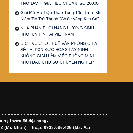
TRỢ ĐÁNH GIÁ TIÊU CHUẨN ISO 26000
Giải Mã Ma Trận Thao Túng Tâm Linh: Khi
Niềm Tin Trở Thành “Chiếc Vòng Kim Cô”
NHÀ PHÂN PHỐI NĂNG LƯỢNG SINH
KHỐI UY TÍN TẠI VIỆT NAM
DỊCH VỤ CHO THUÊ VĂN PHÒNG CHIA
SẺ TẠI KCN ĐỨC HÒA 3 TÂY NINH –
KHÔNG GIAN LÀM VIỆC THÔNG MINH –
KHỞI ĐẦU CHO SỰ CHUYÊN NGHIỆP
n hệ trước để đặt hàng:
12 (Mr. Nhân) – hoặc 0933.096.426 (Ms. Vân