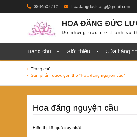
Skip
0934502712
hoadangducluong@gmail.com
to
content
HOA ĐĂNG ĐỨC L
Để những ước mơ thành sự t
Trang chủ
Giới thiệu
Cửa hàng h
Trang chủ
Sản phẩm được gắn thẻ “Hoa đăng nguyện cầu”
Hoa đăng nguyện cầu
Hiển thị kết quả duy nhất