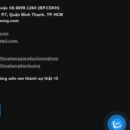
hoặc 08.6859.1260 (BP.CSKH)
, P.7, Quận Bình Thạnh, TP. HCM
luong.com
.com
mail.com
m/hoadanggiayducluonghcm
m/hoadangducluong
ng ước mơ thành sự thật <3