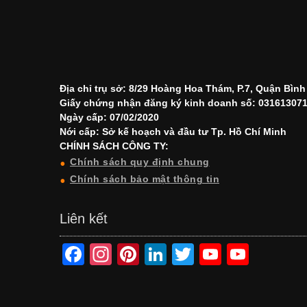
Địa chỉ trụ sở: 8/29 Hoàng Hoa Thám, P.7, Quận Bìn
Giấy chứng nhận đăng ký kinh doanh số: 03161307
Ngày cấp: 07/02/2020
Nới cấp: Sở kế hoạch và đầu tư Tp. Hồ Chí Minh
CHÍNH SÁCH CÔNG TY:
Chính sách quy định chung
Chính sách bảo mật thông tin
Liên kết
F
In
Pi
Li
T
Y
Y
a
st
nt
n
wi
o
o
c
a
er
k
tt
u
u