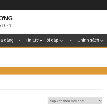
ƯƠNG
hật <3
oa đăng
Tin tức – Hỏi đáp
Chính sách