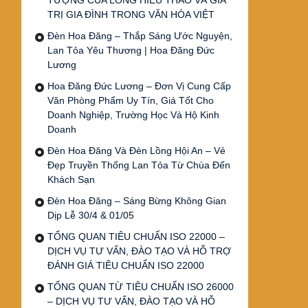
TƯỢNG CỦA LÒNG HIẾU THẢO VÀ GIÁ
TRỊ GIA ĐÌNH TRONG VĂN HÓA VIỆT
Đèn Hoa Đăng – Thắp Sáng Ước Nguyện,
Lan Tỏa Yêu Thương | Hoa Đăng Đức
Lương
Hoa Đăng Đức Lương – Đơn Vị Cung Cấp
Văn Phòng Phẩm Uy Tín, Giá Tốt Cho
Doanh Nghiệp, Trường Học Và Hộ Kinh
Doanh
Đèn Hoa Đăng Và Đèn Lồng Hội An – Vẻ
Đẹp Truyền Thống Lan Tỏa Từ Chùa Đến
Khách Sạn
Đèn Hoa Đăng – Sáng Bừng Không Gian
Dịp Lễ 30/4 & 01/05
TỔNG QUAN TIÊU CHUẨN ISO 22000 –
DỊCH VỤ TƯ VẤN, ĐÀO TẠO VÀ HỖ TRỢ
ĐÁNH GIÁ TIÊU CHUẨN ISO 22000
TỔNG QUAN TỪ TIÊU CHUẨN ISO 26000
– DỊCH VỤ TƯ VẤN, ĐÀO TẠO VÀ HỖ