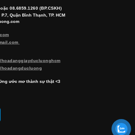
hoặc 08.6859.1260 (BP.CSKH)
, P.7, Quận Bình Thạnh, TP. HCM
luong.com
.com
mail.com
m/hoadanggiayducluonghcm
m/hoadangducluong
ng ước mơ thành sự thật <3