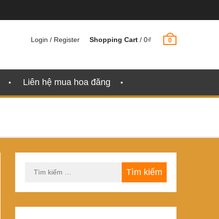
Login / Register
Shopping Cart
/
0
₫
0
Liên hệ mua hoa đăng
Tìm
kiếm
cho: