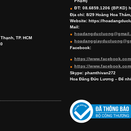
Phạm)
ĐT: 08.6859.1206 (BP.KD) 
Địa chỉ: 8/29 Hoàng Hoa Thám
Website: https://hoadangduc
Mail:
hoadangducluong@gmail
h Thạnh, TP. HCM
hoadanggiayducluong@g
10
Facebook:
https://www.facebook.co
https://www.facebook.co
Skype: phamthivan272
Hoa Đăng Đức Lương – Để nhữ