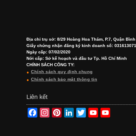
Địa chỉ trụ sở: 8/29 Hoàng Hoa Thám, P.7, Quận Bìn
Giấy chứng nhận đăng ký kinh doanh số: 03161307
Ngày cấp: 07/02/2020
Nới cấp: Sở kế hoạch và đầu tư Tp. Hồ Chí Minh
CHÍNH SÁCH CÔNG TY:
Chính sách quy định chung
Chính sách bảo mật thông tin
Liên kết
F
In
Pi
Li
T
Y
Y
a
st
nt
n
wi
o
o
c
a
er
k
tt
u
u