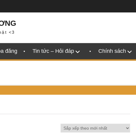
ƯƠNG
hật <3
oa đăng
Tin tức – Hỏi đáp
Chính sách
n