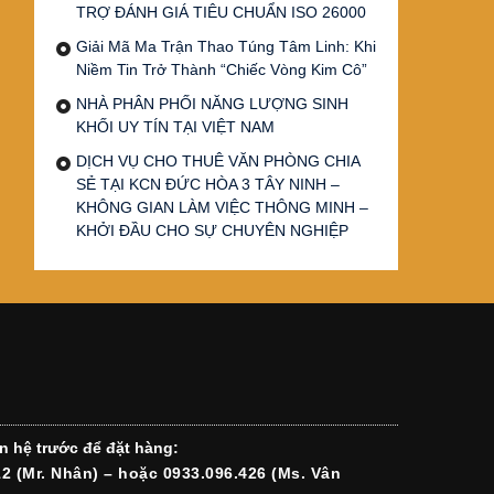
TRỢ ĐÁNH GIÁ TIÊU CHUẨN ISO 26000
Giải Mã Ma Trận Thao Túng Tâm Linh: Khi
Niềm Tin Trở Thành “Chiếc Vòng Kim Cô”
NHÀ PHÂN PHỐI NĂNG LƯỢNG SINH
KHỐI UY TÍN TẠI VIỆT NAM
DỊCH VỤ CHO THUÊ VĂN PHÒNG CHIA
SẺ TẠI KCN ĐỨC HÒA 3 TÂY NINH –
KHÔNG GIAN LÀM VIỆC THÔNG MINH –
KHỞI ĐẦU CHO SỰ CHUYÊN NGHIỆP
n hệ trước để đặt hàng:
12 (Mr. Nhân) – hoặc 0933.096.426 (Ms. Vân