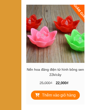
GIẢM GIÁ!
Nến hoa đăng điện tử hình bông sen
22k/cây
Giá
Giá
25,000
₫
22,000
₫
gốc
hiện
là:
tại
Thêm vào giỏ hàng
25,000₫.
là:
22,000₫.