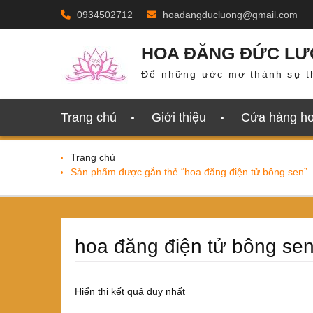
Skip
0934502712
hoadangducluong@gmail.com
to
content
HOA ĐĂNG ĐỨC L
Để những ước mơ thành sự t
Trang chủ
Giới thiệu
Cửa hàng h
Trang chủ
Sản phẩm được gắn thẻ “hoa đăng điện tử bông sen”
hoa đăng điện tử bông se
Hiển thị kết quả duy nhất