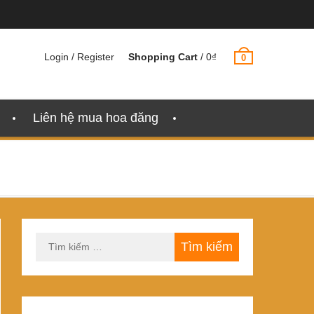
Login / Register
Shopping Cart
/
0
₫
0
Liên hệ mua hoa đăng
Tìm
kiếm
cho: