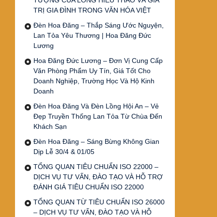
TƯỢNG CỦA LÒNG HIẾU THẢO VÀ GIÁ
TRỊ GIA ĐÌNH TRONG VĂN HÓA VIỆT
Đèn Hoa Đăng – Thắp Sáng Ước Nguyện,
Lan Tỏa Yêu Thương | Hoa Đăng Đức
Lương
Hoa Đăng Đức Lương – Đơn Vị Cung Cấp
Văn Phòng Phẩm Uy Tín, Giá Tốt Cho
Doanh Nghiệp, Trường Học Và Hộ Kinh
Doanh
Đèn Hoa Đăng Và Đèn Lồng Hội An – Vẻ
Đẹp Truyền Thống Lan Tỏa Từ Chùa Đến
Khách Sạn
Đèn Hoa Đăng – Sáng Bừng Không Gian
Dịp Lễ 30/4 & 01/05
TỔNG QUAN TIÊU CHUẨN ISO 22000 –
DỊCH VỤ TƯ VẤN, ĐÀO TẠO VÀ HỖ TRỢ
ĐÁNH GIÁ TIÊU CHUẨN ISO 22000
TỔNG QUAN TỪ TIÊU CHUẨN ISO 26000
– DỊCH VỤ TƯ VẤN, ĐÀO TẠO VÀ HỖ