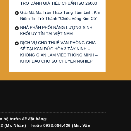
TRỢ ĐÁNH GIÁ TIÊU CHUẨN ISO 26000
Giải Mã Ma Trận Thao Túng Tâm Linh: Khi
Niềm Tin Trở Thành “Chiếc Vòng Kim Cô”
NHÀ PHÂN PHỐI NĂNG LƯỢNG SINH
KHỐI UY TÍN TẠI VIỆT NAM
DỊCH VỤ CHO THUÊ VĂN PHÒNG CHIA
SẺ TẠI KCN ĐỨC HÒA 3 TÂY NINH –
KHÔNG GIAN LÀM VIỆC THÔNG MINH –
KHỞI ĐẦU CHO SỰ CHUYÊN NGHIỆP
n hệ trước để đặt hàng:
12 (Mr. Nhân) – hoặc 0933.096.426 (Ms. Vân