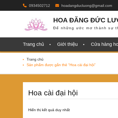
Skip
0934502712
hoadangducluong@gmail.com
to
content
HOA ĐĂNG ĐỨC L
Để những ước mơ thành sự t
Trang chủ
Giới thiệu
Cửa hàng h
Trang chủ
Sản phẩm được gắn thẻ “Hoa cài đại hội”
Hoa cài đại hội
Hiển thị kết quả duy nhất