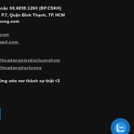
hoặc 08.6859.1260 (BP.CSKH)
, P.7, Quận Bình Thạnh, TP. HCM
luong.com
.com
mail.com
m/hoadanggiayducluonghcm
m/hoadangducluong
ng ước mơ thành sự thật <3