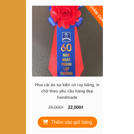
GIẢM GIÁ!
Hoa cài áo sự kiện có ruy băng, in
chữ theo yêu cầu hàng đẹp
handmade
Giá
Giá
25,000
₫
22,000
₫
gốc
hiện
là:
tại
Thêm vào giỏ hàng
25,000₫.
là:
22,000₫.