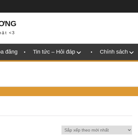
ƯƠNG
hật <3
oa đăng
Tin tức – Hỏi đáp
Chính sách