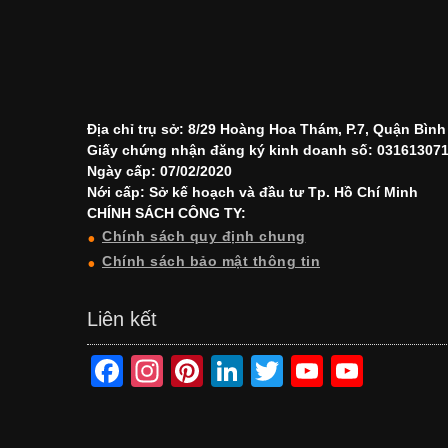
Địa chỉ trụ sở: 8/29 Hoàng Hoa Thám, P.7, Quận Bìn
Giấy chứng nhận đăng ký kinh doanh số: 03161307
Ngày cấp: 07/02/2020
Nới cấp: Sở kế hoạch và đầu tư Tp. Hồ Chí Minh
CHÍNH SÁCH CÔNG TY:
Chính sách quy định chung
Chính sách bảo mật thông tin
Liên kết
F
In
Pi
Li
T
Y
Y
a
st
nt
n
wi
o
o
c
a
er
k
tt
u
u