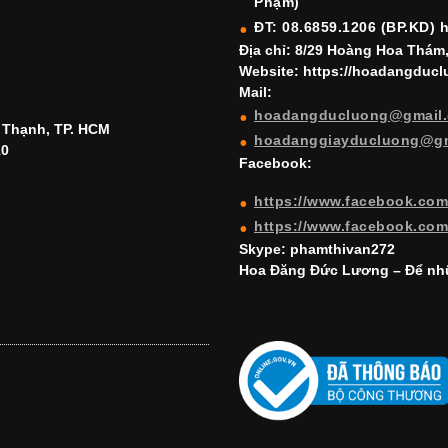
Phạm)
ĐT: 08.6859.1206 (BP.KD) 
Địa chỉ: 8/29 Hoàng Hoa Thám
Website: https://hoadangduc
Mail:
hoadangducluong@gmail
h Thạnh, TP. HCM
hoadanggiayducluong@g
10
Facebook:
https://www.facebook.co
https://www.facebook.co
Skype: phamthivan272
Hoa Đăng Đức Lương – Để nhữ