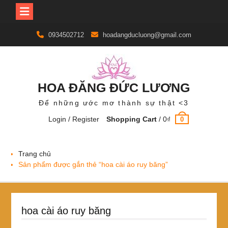
Skip
0934502712
hoadangducluong@gmail.com
to
content
HOA ĐĂNG ĐỨC LƯƠNG
Để những ước mơ thành sự thật <3
Login / Register
Shopping Cart
/
0
₫
0
Trang chủ
Sản phẩm được gắn thẻ “hoa cài áo ruy băng”
hoa cài áo ruy băng