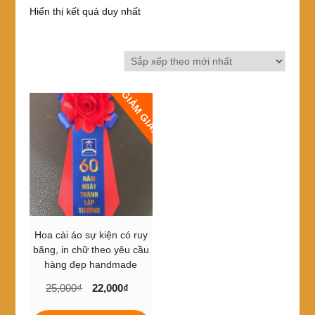
Hiển thị kết quả duy nhất
GIẢM GIÁ!
Hoa cài áo sự kiện có ruy
băng, in chữ theo yêu cầu
hàng đẹp handmade
Giá
Giá
25,000
₫
22,000
₫
gốc
hiện