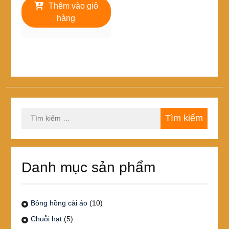
là:
tại
Thêm vào giỏ
25,000₫.
là:
hàng
22,000₫.
Tìm
kiếm
cho:
Danh mục sản phẩm
Bông hồng cài áo
(10)
Chuỗi hạt
(5)