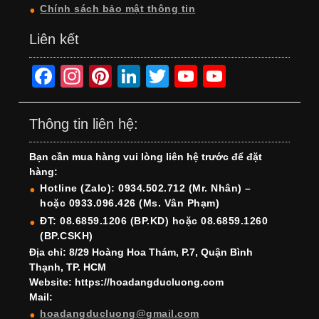
Chính sách bảo mật thông tin
Liên kết
F
In
Pi
Li
T
Y
Y
a
st
nt
n
wi
o
o
c
a
er
k
tt
u
u
Thông tin liên hệ:
e
gr
e
e
er
T
T
Bạn cần mua hàng vui lòng liên hệ trước để đặt
b
a
st
dI
u
u
hàng:
o
m
n
b
b
Hotline (Zalo): 0934.502.712 (Mr. Nhân) –
hoặc 0933.096.426 (Ms. Vân Phạm)
o
e
e
ĐT: 08.6859.1206 (BP.KD) hoặc 08.6859.1260
k
C
(BP.CSKH)
h
Địa chỉ: 8/29 Hoàng Hoa Thám, P.7, Quận Bình
Thạnh, TP. HCM
a
Website: https://hoadangducluong.com
Mail:
n
hoadangducluong@gmail.com