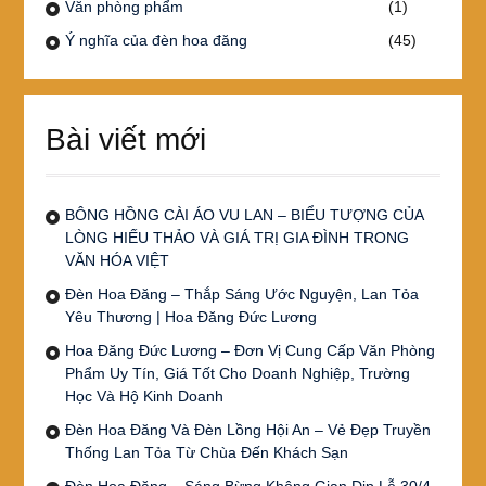
Văn phòng phẩm
(1)
Ý nghĩa của đèn hoa đăng
(45)
Bài viết mới
BÔNG HỒNG CÀI ÁO VU LAN – BIỂU TƯỢNG CỦA
LÒNG HIẾU THẢO VÀ GIÁ TRỊ GIA ĐÌNH TRONG
VĂN HÓA VIỆT
Đèn Hoa Đăng – Thắp Sáng Ước Nguyện, Lan Tỏa
Yêu Thương | Hoa Đăng Đức Lương
Hoa Đăng Đức Lương – Đơn Vị Cung Cấp Văn Phòng
Phẩm Uy Tín, Giá Tốt Cho Doanh Nghiệp, Trường
Học Và Hộ Kinh Doanh
Đèn Hoa Đăng Và Đèn Lồng Hội An – Vẻ Đẹp Truyền
Thống Lan Tỏa Từ Chùa Đến Khách Sạn
Đèn Hoa Đăng – Sáng Bừng Không Gian Dịp Lễ 30/4