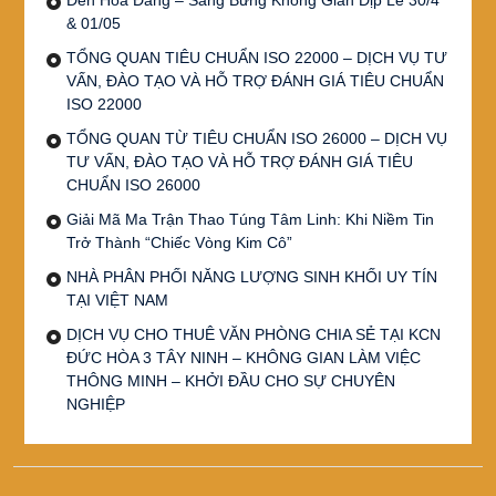
& 01/05
TỔNG QUAN TIÊU CHUẨN ISO 22000 – DỊCH VỤ TƯ
VẤN, ĐÀO TẠO VÀ HỖ TRỢ ĐÁNH GIÁ TIÊU CHUẨN
ISO 22000
TỔNG QUAN TỪ TIÊU CHUẨN ISO 26000 – DỊCH VỤ
TƯ VẤN, ĐÀO TẠO VÀ HỖ TRỢ ĐÁNH GIÁ TIÊU
CHUẨN ISO 26000
Giải Mã Ma Trận Thao Túng Tâm Linh: Khi Niềm Tin
Trở Thành “Chiếc Vòng Kim Cô”
NHÀ PHÂN PHỐI NĂNG LƯỢNG SINH KHỐI UY TÍN
TẠI VIỆT NAM
DỊCH VỤ CHO THUÊ VĂN PHÒNG CHIA SẺ TẠI KCN
ĐỨC HÒA 3 TÂY NINH – KHÔNG GIAN LÀM VIỆC
THÔNG MINH – KHỞI ĐẦU CHO SỰ CHUYÊN
NGHIỆP