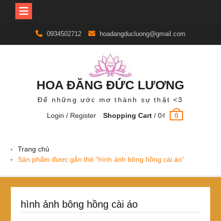
Skip
0934502712
hoadangducluong@gmail.com
to
content
HOA ĐĂNG ĐỨC LƯƠNG
Để những ước mơ thành sự thật <3
Login / Register
Shopping Cart
/
0
₫
0
Trang chủ
Sản phẩm được gắn thẻ “hình ảnh bông hồng cài áo”
hình ảnh bông hồng cài áo