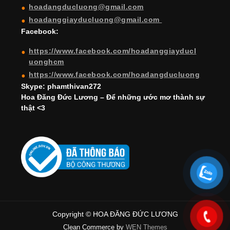
hoadangducluong@gmail.com
n
hoadanggiayducluong@gmail.com
el
Facebook:
https://www.facebook.com/hoadanggiayducl
uonghcm
https://www.facebook.com/hoadangducluong
Skype: phamthivan272
Hoa Đăng Đức Lương – Để những ước mơ thành sự
thật <3
Copyright © HOA ĐĂNG ĐỨC LƯƠNG
Clean Commerce by
WEN Themes