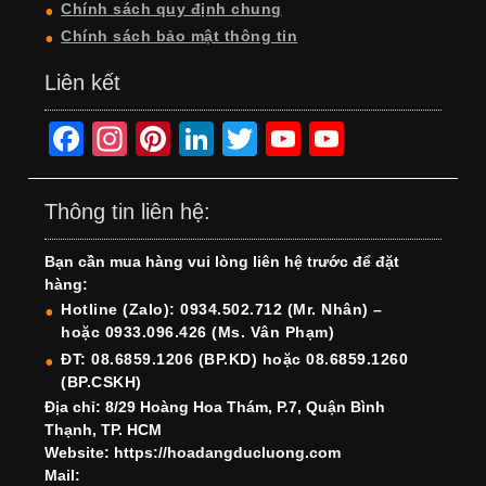
Chính sách quy định chung
Chính sách bảo mật thông tin
Liên kết
F
In
Pi
Li
T
Y
Y
a
st
nt
n
wi
o
o
c
a
er
k
tt
u
u
Thông tin liên hệ:
e
gr
e
e
er
T
T
Bạn cần mua hàng vui lòng liên hệ trước để đặt
b
a
st
dI
u
u
hàng:
o
m
n
b
b
Hotline (Zalo): 0934.502.712 (Mr. Nhân) –
hoặc 0933.096.426 (Ms. Vân Phạm)
o
e
e
ĐT: 08.6859.1206 (BP.KD) hoặc 08.6859.1260
k
C
(BP.CSKH)
h
Địa chỉ: 8/29 Hoàng Hoa Thám, P.7, Quận Bình
Thạnh, TP. HCM
a
Website: https://hoadangducluong.com
Mail:
n