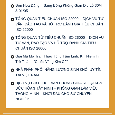
Đèn Hoa Đăng – Sáng Bừng Không Gian Dịp Lễ 30/4
& 01/05
TỔNG QUAN TIÊU CHUẨN ISO 22000 – DỊCH VỤ TƯ
VẤN, ĐÀO TẠO VÀ HỖ TRỢ ĐÁNH GIÁ TIÊU CHUẨN
ISO 22000
TỔNG QUAN TỪ TIÊU CHUẨN ISO 26000 – DỊCH VỤ
TƯ VẤN, ĐÀO TẠO VÀ HỖ TRỢ ĐÁNH GIÁ TIÊU
CHUẨN ISO 26000
Giải Mã Ma Trận Thao Túng Tâm Linh: Khi Niềm Tin
Trở Thành “Chiếc Vòng Kim Cô”
NHÀ PHÂN PHỐI NĂNG LƯỢNG SINH KHỐI UY TÍN
TẠI VIỆT NAM
DỊCH VỤ CHO THUÊ VĂN PHÒNG CHIA SẺ TẠI KCN
ĐỨC HÒA 3 TÂY NINH – KHÔNG GIAN LÀM VIỆC
THÔNG MINH – KHỞI ĐẦU CHO SỰ CHUYÊN
NGHIỆP