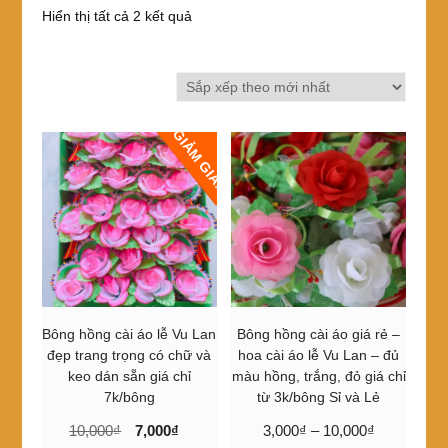
Đã
Hiển thị tất cả 2 kết quả
sắp
xếp
theo
mới
nhất
GIẢM GIÁ!
Bông hồng cài áo lễ Vu Lan
Bông hồng cài áo giá rẻ –
đẹp trang trọng có chữ và
hoa cài áo lễ Vu Lan – đủ
keo dán sẵn giá chỉ
màu hồng, trắng, đỏ giá chỉ
7k/bông
từ 3k/bông Sỉ và Lẻ
Giá
Giá
Khoảng
10,000
₫
7,000
₫
3,000
₫
–
10,000
₫