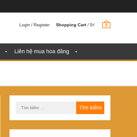
Login / Register
Shopping Cart
/
0
₫
0
Liên hệ mua hoa đăng
Tìm
kiếm
cho: