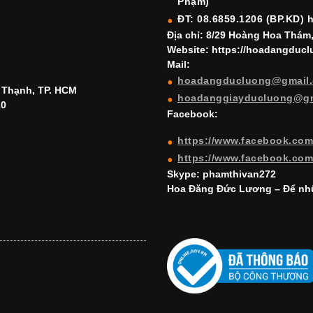
Phạm)
ĐT: 08.6859.1206 (BP.KD) 
Địa chỉ: 8/29 Hoàng Hoa Thám
Website: https://hoadangduc
Mail:
hoadangducluong@gmail
h Thạnh, TP. HCM
hoadanggiayducluong@g
10
Facebook:
https://www.facebook.co
https://www.facebook.co
Skype: phamthivan272
Hoa Đăng Đức Lương – Để nhữ