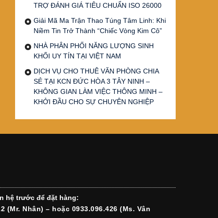
TRỢ ĐÁNH GIÁ TIÊU CHUẨN ISO 26000
Giải Mã Ma Trận Thao Túng Tâm Linh: Khi
Niềm Tin Trở Thành “Chiếc Vòng Kim Cô”
NHÀ PHÂN PHỐI NĂNG LƯỢNG SINH
KHỐI UY TÍN TẠI VIỆT NAM
DỊCH VỤ CHO THUÊ VĂN PHÒNG CHIA
SẺ TẠI KCN ĐỨC HÒA 3 TÂY NINH –
KHÔNG GIAN LÀM VIỆC THÔNG MINH –
KHỞI ĐẦU CHO SỰ CHUYÊN NGHIỆP
n hệ trước để đặt hàng:
12 (Mr. Nhân) – hoặc 0933.096.426 (Ms. Vân