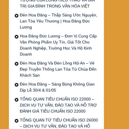
TƯỢNG CỦA LÒNG HIẾU THẢO VÀ GIÁ
TRỊ GIA ĐÌNH TRONG VĂN HÓA VIỆT
Đèn Hoa Đăng – Thắp Sáng Ước Nguyện,
Lan Tỏa Yêu Thương | Hoa Đăng Đức
Lương
Hoa Đăng Đức Lương – Đơn Vị Cung Cấp
Văn Phòng Phẩm Uy Tín, Giá Tốt Cho
Doanh Nghiệp, Trường Học Và Hộ Kinh
Doanh
Đèn Hoa Đăng Và Đèn Lồng Hội An – Vẻ
Đẹp Truyền Thống Lan Tỏa Từ Chùa Đến
Khách Sạn
Đèn Hoa Đăng – Sáng Bừng Không Gian
Dịp Lễ 30/4 & 01/05
TỔNG QUAN TIÊU CHUẨN ISO 22000 –
DỊCH VỤ TƯ VẤN, ĐÀO TẠO VÀ HỖ TRỢ
ĐÁNH GIÁ TIÊU CHUẨN ISO 22000
TỔNG QUAN TỪ TIÊU CHUẨN ISO 26000
– DỊCH VỤ TƯ VẤN, ĐÀO TẠO VÀ HỖ