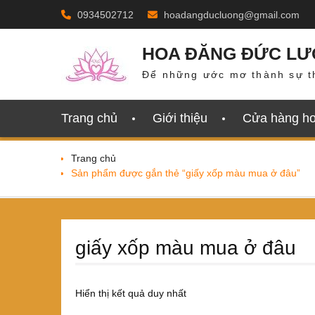
Skip
0934502712
hoadangducluong@gmail.com
to
content
HOA ĐĂNG ĐỨC L
Để những ước mơ thành sự t
Trang chủ
Giới thiệu
Cửa hàng h
Trang chủ
Sản phẩm được gắn thẻ “giấy xốp màu mua ở đâu”
giấy xốp màu mua ở đâu
Hiển thị kết quả duy nhất