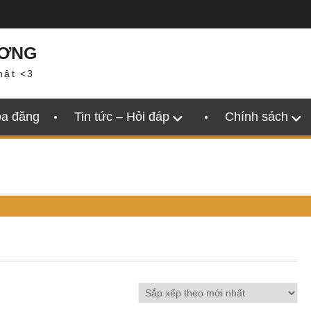
ƯƠNG
hật <3
oa đăng
Tin tức – Hỏi đáp
Chính sách