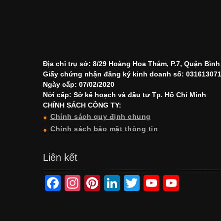
Địa chỉ trụ sở: 8/29 Hoàng Hoa Thám, P.7, Quận Bìn
Giấy chứng nhận đăng ký kinh doanh số: 03161307
Ngày cấp: 07/02/2020
Nới cấp: Sở kế hoạch và đầu tư Tp. Hồ Chí Minh
CHÍNH SÁCH CÔNG TY:
Chính sách quy định chung
Chính sách bảo mật thông tin
Liên kết
F
In
Pi
Li
T
Y
Y
a
st
nt
n
wi
o
o
c
a
er
k
tt
u
u