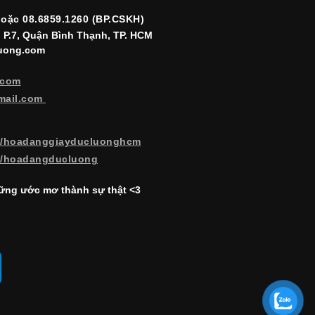
hoặc 08.6859.1260 (BP.CSKH)
, P.7, Quận Bình Thạnh, TP. HCM
luong.com
.com
mail.com
m/hoadanggiayducluonghcm
m/hoadangducluong
ng ước mơ thành sự thật <3