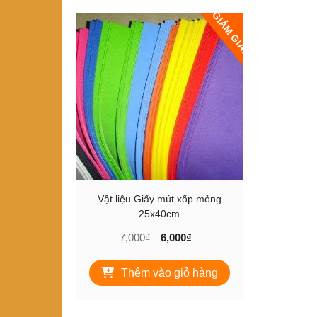
GIẢM GIÁ!
Vật liệu Giấy mút xốp mỏng
25x40cm
Giá
Giá
7,000
₫
6,000
₫
gốc
hiện
là:
tại
Thêm vào giỏ hàng
7,000₫.
là:
6,000₫.