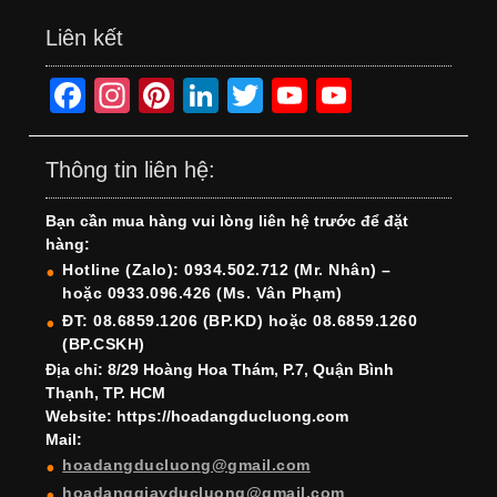
Liên kết
F
In
Pi
Li
T
Y
Y
a
st
nt
n
wi
o
o
c
a
er
k
tt
u
u
Thông tin liên hệ:
e
gr
e
e
er
T
T
Bạn cần mua hàng vui lòng liên hệ trước để đặt
b
a
st
dI
u
u
hàng:
o
m
n
b
b
Hotline (Zalo): 0934.502.712 (Mr. Nhân) –
hoặc 0933.096.426 (Ms. Vân Phạm)
o
e
e
ĐT: 08.6859.1206 (BP.KD) hoặc 08.6859.1260
k
C
(BP.CSKH)
h
Địa chỉ: 8/29 Hoàng Hoa Thám, P.7, Quận Bình
Thạnh, TP. HCM
a
Website: https://hoadangducluong.com
Mail:
n
hoadangducluong@gmail.com
n
hoadanggiayducluong@gmail.com