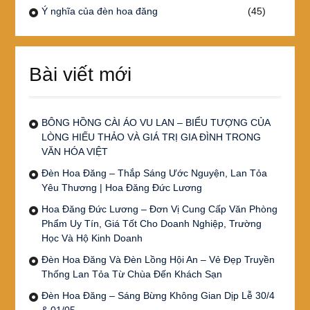
Ý nghĩa của đèn hoa đăng
(45)
Bài viết mới
BÔNG HỒNG CÀI ÁO VU LAN – BIỂU TƯỢNG CỦA
LÒNG HIẾU THẢO VÀ GIÁ TRỊ GIA ĐÌNH TRONG
VĂN HÓA VIỆT
Đèn Hoa Đăng – Thắp Sáng Ước Nguyện, Lan Tỏa
Yêu Thương | Hoa Đăng Đức Lương
Hoa Đăng Đức Lương – Đơn Vị Cung Cấp Văn Phòng
Phẩm Uy Tín, Giá Tốt Cho Doanh Nghiệp, Trường
Học Và Hộ Kinh Doanh
Đèn Hoa Đăng Và Đèn Lồng Hội An – Vẻ Đẹp Truyền
Thống Lan Tỏa Từ Chùa Đến Khách Sạn
Đèn Hoa Đăng – Sáng Bừng Không Gian Dịp Lễ 30/4
& 01/05