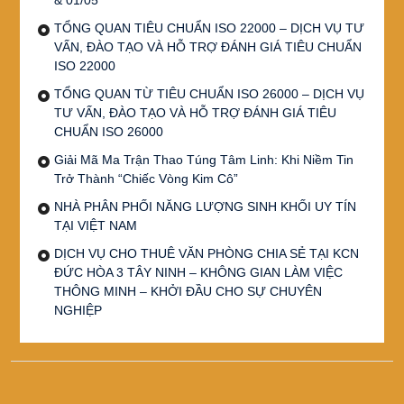
TỔNG QUAN TIÊU CHUẨN ISO 22000 – DỊCH VỤ TƯ
VẤN, ĐÀO TẠO VÀ HỖ TRỢ ĐÁNH GIÁ TIÊU CHUẨN
ISO 22000
TỔNG QUAN TỪ TIÊU CHUẨN ISO 26000 – DỊCH VỤ
TƯ VẤN, ĐÀO TẠO VÀ HỖ TRỢ ĐÁNH GIÁ TIÊU
CHUẨN ISO 26000
Giải Mã Ma Trận Thao Túng Tâm Linh: Khi Niềm Tin
Trở Thành “Chiếc Vòng Kim Cô”
NHÀ PHÂN PHỐI NĂNG LƯỢNG SINH KHỐI UY TÍN
TẠI VIỆT NAM
DỊCH VỤ CHO THUÊ VĂN PHÒNG CHIA SẺ TẠI KCN
ĐỨC HÒA 3 TÂY NINH – KHÔNG GIAN LÀM VIỆC
THÔNG MINH – KHỞI ĐẦU CHO SỰ CHUYÊN
NGHIỆP