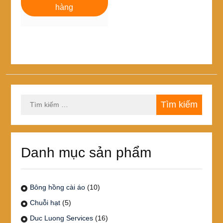
320,000₫.
là:
hàng
290,000₫.
Tìm
kiếm
cho:
Danh mục sản phẩm
Bông hồng cài áo
(10)
Chuỗi hạt
(5)
Duc Luong Services
(16)