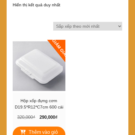
Hiển thị kết quả duy nhất
GIẢM GIÁ!
Hộp xốp đựng cơm
D19.5*R12*C7cm 600 cái
Giá
Giá
320,000
₫
290,000
₫
gốc
hiện
là:
tại
Thêm vào giỏ