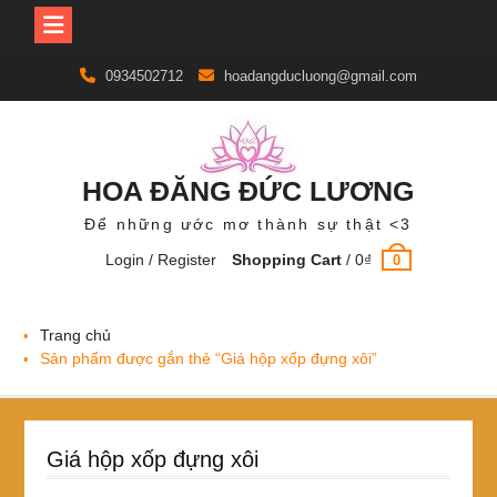
Skip
0934502712
hoadangducluong@gmail.com
to
content
HOA ĐĂNG ĐỨC LƯƠNG
Để những ước mơ thành sự thật <3
Login / Register
Shopping Cart
/
0
₫
0
Trang chủ
Sản phẩm được gắn thẻ “Giá hộp xốp đựng xôi”
Giá hộp xốp đựng xôi