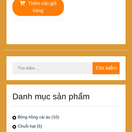
là:
tại
Thêm vào giỏ
10,000₫.
là:
hàng
7,000₫.
Tìm
kiếm
cho:
Danh mục sản phẩm
Bông hồng cài áo
(10)
Chuỗi hạt
(5)