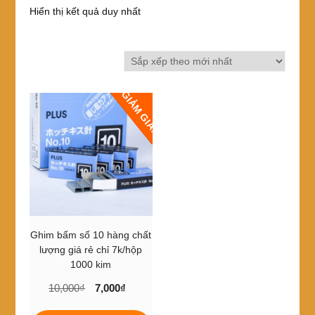
Hiển thị kết quả duy nhất
GIẢM GIÁ!
Ghim bấm số 10 hàng chất
lượng giá rẻ chỉ 7k/hộp
1000 kim
Giá
Giá
10,000
₫
7,000
₫
gốc
hiện