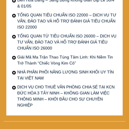
& 01/05
TỔNG QUAN TIÊU CHUẨN ISO 22000 – DỊCH VỤ TƯ
VẤN, ĐÀO TẠO VÀ HỖ TRỢ ĐÁNH GIÁ TIÊU CHUẨN
ISO 22000
TỔNG QUAN TỪ TIÊU CHUẨN ISO 26000 – DỊCH VỤ
TƯ VẤN, ĐÀO TẠO VÀ HỖ TRỢ ĐÁNH GIÁ TIÊU
CHUẨN ISO 26000
Giải Mã Ma Trận Thao Túng Tâm Linh: Khi Niềm Tin
Trở Thành “Chiếc Vòng Kim Cô”
NHÀ PHÂN PHỐI NĂNG LƯỢNG SINH KHỐI UY TÍN
TẠI VIỆT NAM
DỊCH VỤ CHO THUÊ VĂN PHÒNG CHIA SẺ TẠI KCN
ĐỨC HÒA 3 TÂY NINH – KHÔNG GIAN LÀM VIỆC
THÔNG MINH – KHỞI ĐẦU CHO SỰ CHUYÊN
NGHIỆP