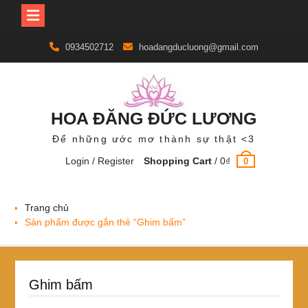
Skip
0934502712
hoadangducluong@gmail.com
to
content
HOA ĐĂNG ĐỨC LƯƠNG
Để những ước mơ thành sự thật <3
Login / Register
Shopping Cart
/
0
₫
0
Trang chủ
Sản phẩm được gắn thẻ “Ghim bấm”
Ghim bấm