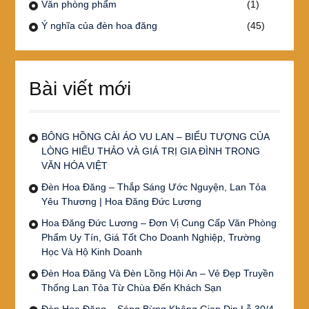
Văn phòng phẩm
(1)
Ý nghĩa của đèn hoa đăng
(45)
Bài viết mới
BÔNG HỒNG CÀI ÁO VU LAN – BIỂU TƯỢNG CỦA
LÒNG HIẾU THẢO VÀ GIÁ TRỊ GIA ĐÌNH TRONG
VĂN HÓA VIỆT
Đèn Hoa Đăng – Thắp Sáng Ước Nguyện, Lan Tỏa
Yêu Thương | Hoa Đăng Đức Lương
Hoa Đăng Đức Lương – Đơn Vị Cung Cấp Văn Phòng
Phẩm Uy Tín, Giá Tốt Cho Doanh Nghiệp, Trường
Học Và Hộ Kinh Doanh
Đèn Hoa Đăng Và Đèn Lồng Hội An – Vẻ Đẹp Truyền
Thống Lan Tỏa Từ Chùa Đến Khách Sạn
Đèn Hoa Đăng – Sáng Bừng Không Gian Dịp Lễ 30/4