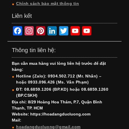
Chính sách bảo mật thông tin
Liên kết
F
In
Pi
Li
T
Y
Y
a
st
nt
n
wi
o
o
c
a
er
k
tt
u
u
Thông tin liên hệ:
e
gr
e
e
er
T
T
Bạn cần mua hàng vui lòng liên hệ trước để đặt
b
a
st
dI
u
u
hàng:
o
m
n
b
b
Hotline (Zalo): 0934.502.712 (Mr. Nhân) –
hoặc 0933.096.426 (Ms. Vân Phạm)
o
e
e
ĐT: 08.6859.1206 (BP.KD) hoặc 08.6859.1260
k
C
(BP.CSKH)
h
Địa chỉ: 8/29 Hoàng Hoa Thám, P.7, Quận Bình
Thạnh, TP. HCM
a
Website: https://hoadangducluong.com
Mail:
n
hoadangducluong@gmail.com