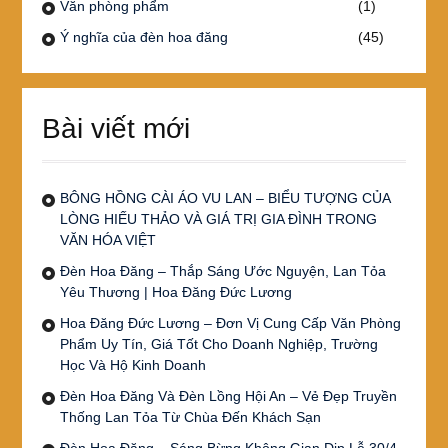
Văn phòng phẩm
(1)
Ý nghĩa của đèn hoa đăng
(45)
Bài viết mới
BÔNG HỒNG CÀI ÁO VU LAN – BIỂU TƯỢNG CỦA
LÒNG HIẾU THẢO VÀ GIÁ TRỊ GIA ĐÌNH TRONG
VĂN HÓA VIỆT
Đèn Hoa Đăng – Thắp Sáng Ước Nguyện, Lan Tỏa
Yêu Thương | Hoa Đăng Đức Lương
Hoa Đăng Đức Lương – Đơn Vị Cung Cấp Văn Phòng
Phẩm Uy Tín, Giá Tốt Cho Doanh Nghiệp, Trường
Học Và Hộ Kinh Doanh
Đèn Hoa Đăng Và Đèn Lồng Hội An – Vẻ Đẹp Truyền
Thống Lan Tỏa Từ Chùa Đến Khách Sạn
Đèn Hoa Đăng – Sáng Bừng Không Gian Dịp Lễ 30/4