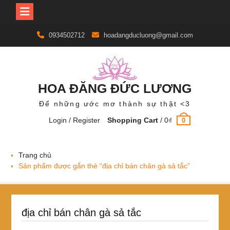
Skip
0934502712
hoadangducluong@gmail.com
to
content
HOA ĐĂNG ĐỨC LƯƠNG
Để những ước mơ thành sự thật <3
Login / Register
Shopping Cart
/
0
₫
0
Trang chủ
Sản phẩm được gắn thẻ “địa chỉ bán chân gà sả tắc”
địa chỉ bán chân gà sả tắc