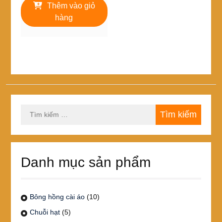
là:
tại
Thêm vào giỏ
250,000₫.
là:
hàng
150,000₫.
Tìm
kiếm
cho:
Danh mục sản phẩm
Bông hồng cài áo
(10)
Chuỗi hạt
(5)