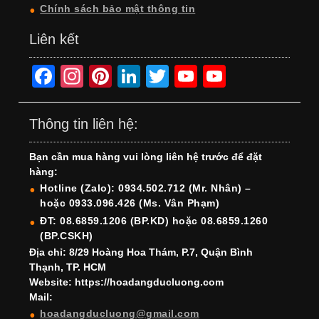
Chính sách bảo mật thông tin
Liên kết
F
In
Pi
Li
T
Y
Y
a
st
nt
n
wi
o
o
c
a
er
k
tt
u
u
Thông tin liên hệ:
e
gr
e
e
er
T
T
Bạn cần mua hàng vui lòng liên hệ trước để đặt
b
a
st
dI
u
u
hàng:
o
m
n
b
b
Hotline (Zalo): 0934.502.712 (Mr. Nhân) –
hoặc 0933.096.426 (Ms. Vân Phạm)
o
e
e
ĐT: 08.6859.1206 (BP.KD) hoặc 08.6859.1260
k
C
(BP.CSKH)
h
Địa chỉ: 8/29 Hoàng Hoa Thám, P.7, Quận Bình
Thạnh, TP. HCM
a
Website: https://hoadangducluong.com
Mail:
n
hoadangducluong@gmail.com