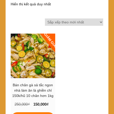
Hiển thị kết quả duy nhất
GIẢM GIÁ!
Bán chân gà sả tắc ngon
nhà làm ăn là ghiền chỉ
150k/hũ 10 chân hơn 1kg
Giá
Giá
250,000
₫
150,000
₫
gốc
hiện