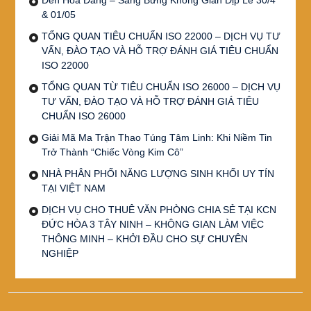
& 01/05
TỔNG QUAN TIÊU CHUẨN ISO 22000 – DỊCH VỤ TƯ
VẤN, ĐÀO TẠO VÀ HỖ TRỢ ĐÁNH GIÁ TIÊU CHUẨN
ISO 22000
TỔNG QUAN TỪ TIÊU CHUẨN ISO 26000 – DỊCH VỤ
TƯ VẤN, ĐÀO TẠO VÀ HỖ TRỢ ĐÁNH GIÁ TIÊU
CHUẨN ISO 26000
Giải Mã Ma Trận Thao Túng Tâm Linh: Khi Niềm Tin
Trở Thành “Chiếc Vòng Kim Cô”
NHÀ PHÂN PHỐI NĂNG LƯỢNG SINH KHỐI UY TÍN
TẠI VIỆT NAM
DỊCH VỤ CHO THUÊ VĂN PHÒNG CHIA SẺ TẠI KCN
ĐỨC HÒA 3 TÂY NINH – KHÔNG GIAN LÀM VIỆC
THÔNG MINH – KHỞI ĐẦU CHO SỰ CHUYÊN
NGHIỆP