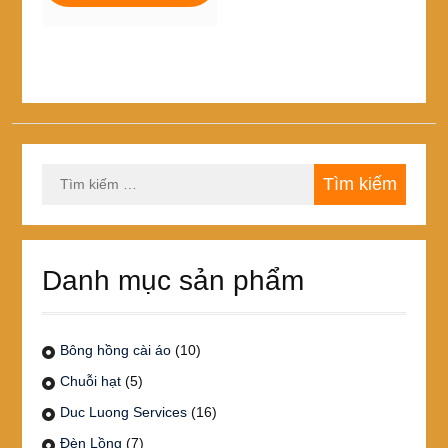
250,000₫.
Tìm
kiếm
cho:
Danh mục sản phẩm
Bông hồng cài áo
(10)
Chuỗi hạt
(5)
Duc Luong Services
(16)
Đèn Lồng
(7)