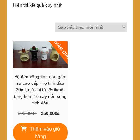
Hiển thị kết quả duy nhất
GIẢM GIÁ!
Bộ đèn xông tinh dầu gốm
sứ cao cấp + lọ tinh dầu
20ml, giá chỉ từ 250k/bộ,
tặng kèm 10 cây nến xông
tinh dầu
Giá
Giá
290,000
₫
250,000
₫
gốc
hiện
là:
tại
Thêm vào giỏ
290,000₫.
là:
hàng