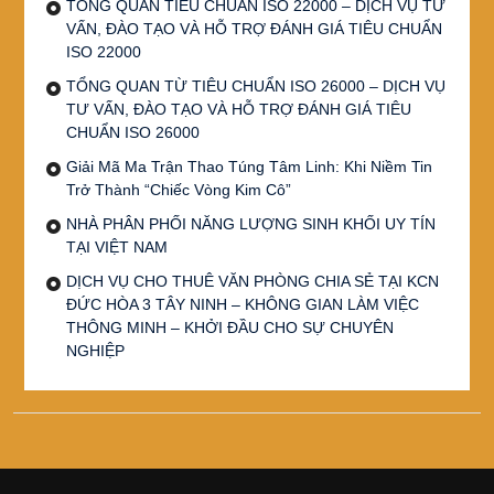
TỔNG QUAN TIÊU CHUẨN ISO 22000 – DỊCH VỤ TƯ
VẤN, ĐÀO TẠO VÀ HỖ TRỢ ĐÁNH GIÁ TIÊU CHUẨN
ISO 22000
TỔNG QUAN TỪ TIÊU CHUẨN ISO 26000 – DỊCH VỤ
TƯ VẤN, ĐÀO TẠO VÀ HỖ TRỢ ĐÁNH GIÁ TIÊU
CHUẨN ISO 26000
Giải Mã Ma Trận Thao Túng Tâm Linh: Khi Niềm Tin
Trở Thành “Chiếc Vòng Kim Cô”
NHÀ PHÂN PHỐI NĂNG LƯỢNG SINH KHỐI UY TÍN
TẠI VIỆT NAM
DỊCH VỤ CHO THUÊ VĂN PHÒNG CHIA SẺ TẠI KCN
ĐỨC HÒA 3 TÂY NINH – KHÔNG GIAN LÀM VIỆC
THÔNG MINH – KHỞI ĐẦU CHO SỰ CHUYÊN
NGHIỆP