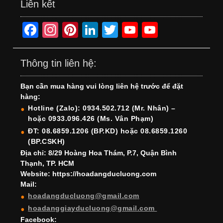
Liên kết
F
In
Pi
Li
T
Y
Y
a
st
nt
n
wi
o
o
c
a
er
k
tt
u
u
Thông tin liên hệ:
e
gr
e
e
er
T
T
Bạn cần mua hàng vui lòng liên hệ trước để đặt
b
a
st
dI
u
u
hàng:
o
m
n
b
b
Hotline (Zalo): 0934.502.712 (Mr. Nhân) –
hoặc 0933.096.426 (Ms. Vân Phạm)
o
e
e
ĐT: 08.6859.1206 (BP.KD) hoặc 08.6859.1260
k
C
(BP.CSKH)
h
Địa chỉ: 8/29 Hoàng Hoa Thám, P.7, Quận Bình
Thạnh, TP. HCM
a
Website: https://hoadangducluong.com
Mail:
n
hoadangducluong@gmail.com
n
hoadanggiayducluong@gmail.com
el
Facebook: