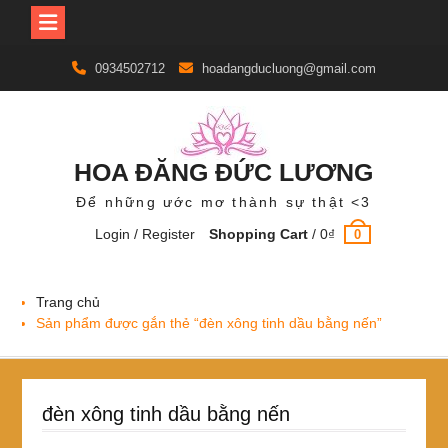
Skip
0934502712
hoadangducluong@gmail.com
to
content
HOA ĐĂNG ĐỨC LƯƠNG
Để những ước mơ thành sự thật <3
Login / Register
Shopping Cart
/
0
₫
0
Trang chủ
Sản phẩm được gắn thẻ “đèn xông tinh dầu bằng nến”
đèn xông tinh dầu bằng nến