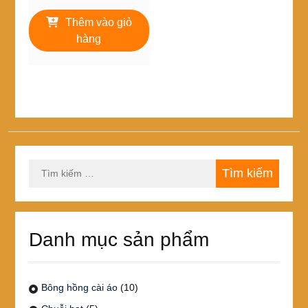
gốc
hiện
là:
tại
Thêm vào giỏ
29,000₫.
là:
hàng
25,000₫.
Tìm
kiếm
cho:
Danh mục sản phẩm
Bông hồng cài áo
(10)