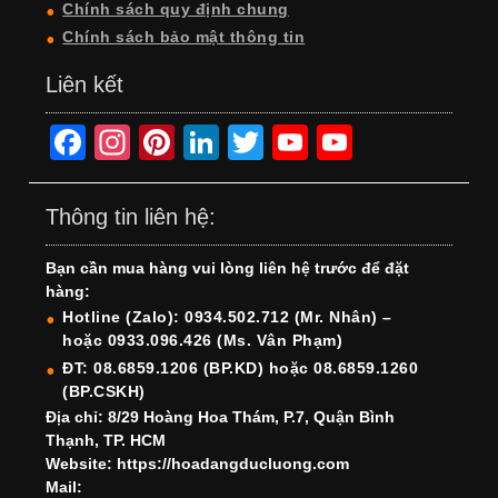
Chính sách quy định chung
Chính sách bảo mật thông tin
Liên kết
F
In
Pi
Li
T
Y
Y
a
st
nt
n
wi
o
o
c
a
er
k
tt
u
u
Thông tin liên hệ:
e
gr
e
e
er
T
T
Bạn cần mua hàng vui lòng liên hệ trước để đặt
b
a
st
dI
u
u
hàng:
o
m
n
b
b
Hotline (Zalo): 0934.502.712 (Mr. Nhân) –
hoặc 0933.096.426 (Ms. Vân Phạm)
o
e
e
ĐT: 08.6859.1206 (BP.KD) hoặc 08.6859.1260
k
C
(BP.CSKH)
h
Địa chỉ: 8/29 Hoàng Hoa Thám, P.7, Quận Bình
Thạnh, TP. HCM
a
Website: https://hoadangducluong.com
Mail:
n