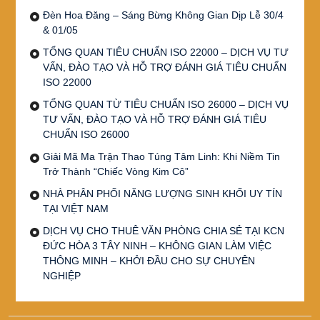
Đèn Hoa Đăng – Sáng Bừng Không Gian Dịp Lễ 30/4
& 01/05
TỔNG QUAN TIÊU CHUẨN ISO 22000 – DỊCH VỤ TƯ
VẤN, ĐÀO TẠO VÀ HỖ TRỢ ĐÁNH GIÁ TIÊU CHUẨN
ISO 22000
TỔNG QUAN TỪ TIÊU CHUẨN ISO 26000 – DỊCH VỤ
TƯ VẤN, ĐÀO TẠO VÀ HỖ TRỢ ĐÁNH GIÁ TIÊU
CHUẨN ISO 26000
Giải Mã Ma Trận Thao Túng Tâm Linh: Khi Niềm Tin
Trở Thành “Chiếc Vòng Kim Cô”
NHÀ PHÂN PHỐI NĂNG LƯỢNG SINH KHỐI UY TÍN
TẠI VIỆT NAM
DỊCH VỤ CHO THUÊ VĂN PHÒNG CHIA SẺ TẠI KCN
ĐỨC HÒA 3 TÂY NINH – KHÔNG GIAN LÀM VIỆC
THÔNG MINH – KHỞI ĐẦU CHO SỰ CHUYÊN
NGHIỆP