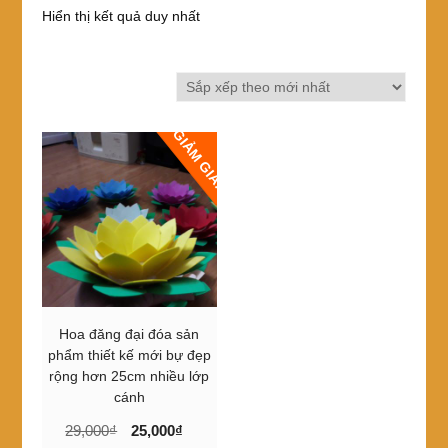
Hiển thị kết quả duy nhất
GIẢM GIÁ!
Hoa đăng đại đóa sản
phẩm thiết kế mới bự đẹp
rộng hơn 25cm nhiều lớp
cánh
Giá
Giá
29,000
₫
25,000
₫