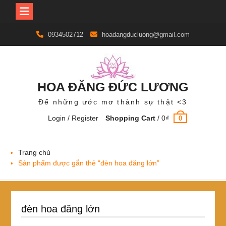
Skip
0934502712
hoadangducluong@gmail.com
to
content
HOA ĐĂNG ĐỨC LƯƠNG
Để những ước mơ thành sự thật <3
Login / Register
Shopping Cart
/
0
₫
0
Trang chủ
Sản phẩm được gắn thẻ “đèn hoa đăng lớn”
đèn hoa đăng lớn