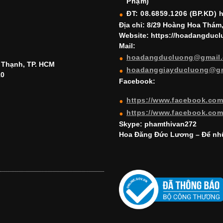
Phạm)
ĐT: 08.6859.1206 (BP.KD) 
Địa chỉ: 8/29 Hoàng Hoa Thám
Website: https://hoadangduc
Mail:
hoadangducluong@gmail
h Thạnh, TP. HCM
hoadanggiayducluong@g
10
Facebook:
https://www.facebook.co
https://www.facebook.co
Skype: phamthivan272
Hoa Đăng Đức Lương – Để nhữ