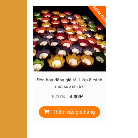
GIẢM GIÁ!
Đèn hoa đăng giá rẻ 1 lớp 8 cánh
mút xốp chỉ 5k
Giá
Giá
5,000
₫
4,000
₫
gốc
hiện
là:
tại
Thêm vào giỏ hàng
5,000₫.
là:
4,000₫.