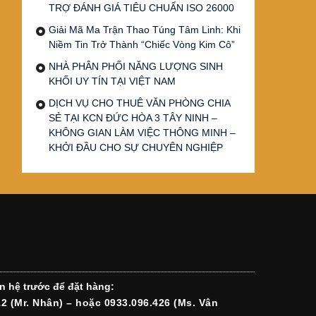
TRỢ ĐÁNH GIÁ TIÊU CHUẨN ISO 26000
Giải Mã Ma Trận Thao Túng Tâm Linh: Khi
Niềm Tin Trở Thành “Chiếc Vòng Kim Cô”
NHÀ PHÂN PHỐI NĂNG LƯỢNG SINH
KHỐI UY TÍN TẠI VIỆT NAM
DỊCH VỤ CHO THUÊ VĂN PHÒNG CHIA
SẺ TẠI KCN ĐỨC HÒA 3 TÂY NINH –
KHÔNG GIAN LÀM VIỆC THÔNG MINH –
KHỞI ĐẦU CHO SỰ CHUYÊN NGHIỆP
n hệ trước để đặt hàng:
12 (Mr. Nhân) – hoặc 0933.096.426 (Ms. Vân