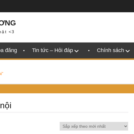
ƯƠNG
hật <3
oa đăng
Tin tức – Hỏi đáp
Chính sách
i”
 nội