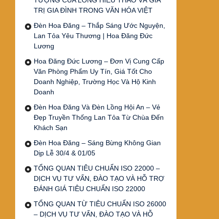
TƯỢNG CỦA LÒNG HIẾU THẢO VÀ GIÁ
TRỊ GIA ĐÌNH TRONG VĂN HÓA VIỆT
Đèn Hoa Đăng – Thắp Sáng Ước Nguyện,
Lan Tỏa Yêu Thương | Hoa Đăng Đức
Lương
Hoa Đăng Đức Lương – Đơn Vị Cung Cấp
Văn Phòng Phẩm Uy Tín, Giá Tốt Cho
Doanh Nghiệp, Trường Học Và Hộ Kinh
Doanh
Đèn Hoa Đăng Và Đèn Lồng Hội An – Vẻ
Đẹp Truyền Thống Lan Tỏa Từ Chùa Đến
Khách Sạn
Đèn Hoa Đăng – Sáng Bừng Không Gian
Dịp Lễ 30/4 & 01/05
TỔNG QUAN TIÊU CHUẨN ISO 22000 –
DỊCH VỤ TƯ VẤN, ĐÀO TẠO VÀ HỖ TRỢ
ĐÁNH GIÁ TIÊU CHUẨN ISO 22000
TỔNG QUAN TỪ TIÊU CHUẨN ISO 26000
– DỊCH VỤ TƯ VẤN, ĐÀO TẠO VÀ HỖ