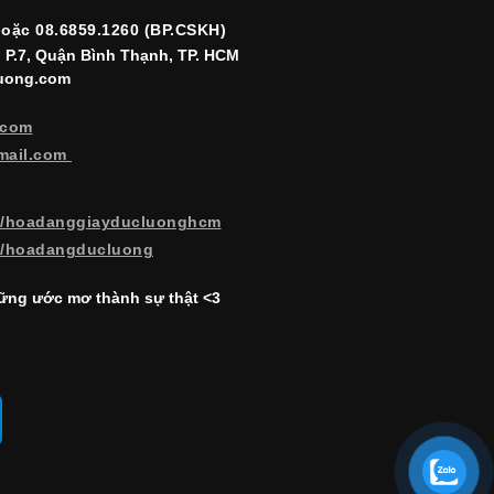
hoặc 08.6859.1260 (BP.CSKH)
, P.7, Quận Bình Thạnh, TP. HCM
luong.com
.com
mail.com
m/hoadanggiayducluonghcm
m/hoadangducluong
ng ước mơ thành sự thật <3