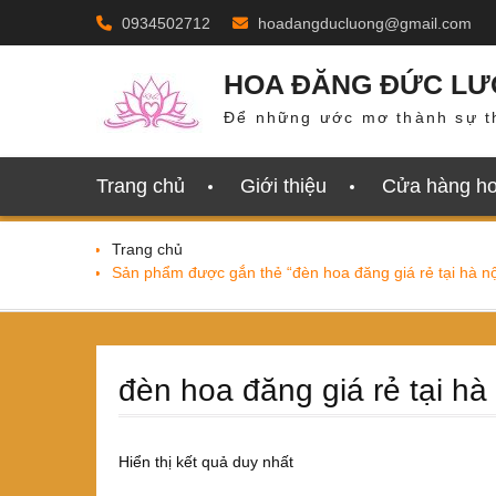
Skip
0934502712
hoadangducluong@gmail.com
to
content
HOA ĐĂNG ĐỨC L
Để những ước mơ thành sự t
Trang chủ
Giới thiệu
Cửa hàng h
Trang chủ
Sản phẩm được gắn thẻ “đèn hoa đăng giá rẻ tại hà nộ
đèn hoa đăng giá rẻ tại hà
Hiển thị kết quả duy nhất