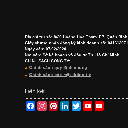
Địa chỉ trụ sở: 8/29 Hoàng Hoa Thám, P.7, Quận Bìn
Giấy chứng nhận đăng ký kinh doanh số: 03161307
Ngày cấp: 07/02/2020
Nới cấp: Sở kế hoạch và đầu tư Tp. Hồ Chí Minh
CHÍNH SÁCH CÔNG TY:
Chính sách quy định chung
Chính sách bảo mật thông tin
Liên kết
F
In
Pi
Li
T
Y
Y
a
st
nt
n
wi
o
o
c
a
er
k
tt
u
u