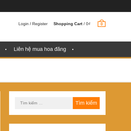
Login / Register
Shopping Cart
/
0
₫
0
Liên hệ mua hoa đăng
Tìm
kiếm
cho: