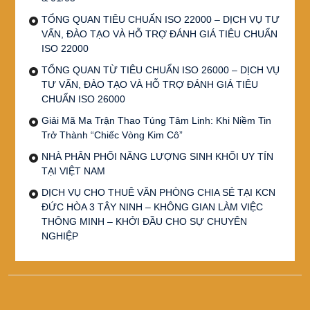
TỔNG QUAN TIÊU CHUẨN ISO 22000 – DỊCH VỤ TƯ
VẤN, ĐÀO TẠO VÀ HỖ TRỢ ĐÁNH GIÁ TIÊU CHUẨN
ISO 22000
TỔNG QUAN TỪ TIÊU CHUẨN ISO 26000 – DỊCH VỤ
TƯ VẤN, ĐÀO TẠO VÀ HỖ TRỢ ĐÁNH GIÁ TIÊU
CHUẨN ISO 26000
Giải Mã Ma Trận Thao Túng Tâm Linh: Khi Niềm Tin
Trở Thành “Chiếc Vòng Kim Cô”
NHÀ PHÂN PHỐI NĂNG LƯỢNG SINH KHỐI UY TÍN
TẠI VIỆT NAM
DỊCH VỤ CHO THUÊ VĂN PHÒNG CHIA SẺ TẠI KCN
ĐỨC HÒA 3 TÂY NINH – KHÔNG GIAN LÀM VIỆC
THÔNG MINH – KHỞI ĐẦU CHO SỰ CHUYÊN
NGHIỆP