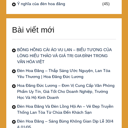
Ý nghĩa của đèn hoa đăng
(45)
Bài viết mới
BÔNG HỒNG CÀI ÁO VU LAN – BIỂU TƯỢNG CỦA
LÒNG HIẾU THẢO VÀ GIÁ TRỊ GIA ĐÌNH TRONG
VĂN HÓA VIỆT
Đèn Hoa Đăng – Thắp Sáng Ước Nguyện, Lan Tỏa
Yêu Thương | Hoa Đăng Đức Lương
Hoa Đăng Đức Lương – Đơn Vị Cung Cấp Văn Phòng
Phẩm Uy Tín, Giá Tốt Cho Doanh Nghiệp, Trường
Học Và Hộ Kinh Doanh
Đèn Hoa Đăng Và Đèn Lồng Hội An – Vẻ Đẹp Truyền
Thống Lan Tỏa Từ Chùa Đến Khách Sạn
Đèn Hoa Đăng – Sáng Bừng Không Gian Dịp Lễ 30/4
& 01/05