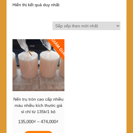
Hiển thị kết quả duy nhất
GIẢM GIÁ!
Nến trụ tròn cao cấp nhiều
màu nhiều kích thước giá
sỉ chỉ từ 135k/1 bộ
Khoảng
135,000
₫
–
474,000
₫
giá:
Sản