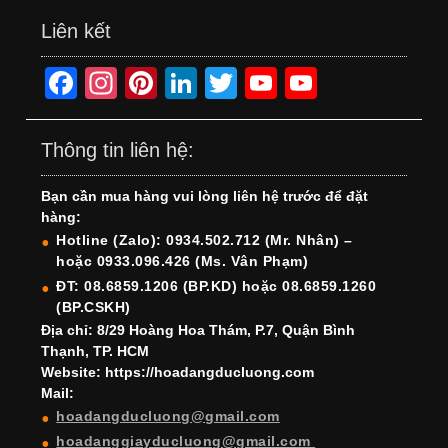
Liên kết
F
In
Pi
Li
T
Y
Y
a
st
nt
n
wi
o
o
c
a
er
k
tt
u
u
Thông tin liên hệ:
e
gr
e
e
er
T
T
Bạn cần mua hàng vui lòng liên hệ trước để đặt
b
a
st
dI
u
u
hàng:
o
m
n
b
b
Hotline (Zalo): 0934.502.712 (Mr. Nhân) –
hoặc 0933.096.426 (Ms. Vân Phạm)
o
e
e
ĐT: 08.6859.1206 (BP.KD) hoặc 08.6859.1260
k
C
(BP.CSKH)
h
Địa chỉ: 8/29 Hoàng Hoa Thám, P.7, Quận Bình
Thạnh, TP. HCM
a
Website: https://hoadangducluong.com
Mail:
n
hoadangducluong@gmail.com
n
hoadanggiayducluong@gmail.com