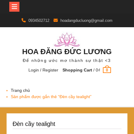
Skip
0934502712
hoadangducluong@gmail.com
to
content
HOA ĐĂNG ĐỨC LƯƠNG
Để những ước mơ thành sự thật <3
Login / Register
Shopping Cart
/
0
₫
0
Trang chủ
Sản phẩm được gắn thẻ “Đèn cầy tealight”
Đèn cầy tealight