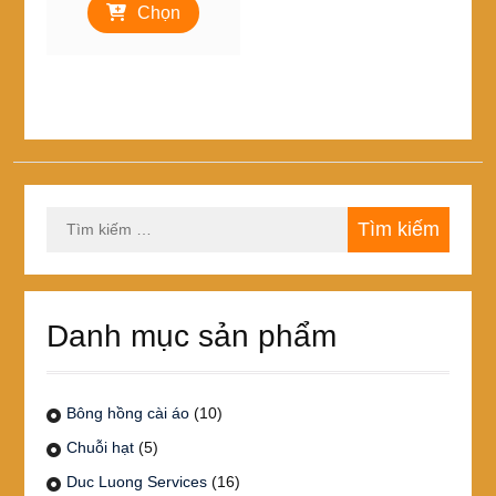
từ
Chọn
phẩm
135,000₫
này
đến
có
474,000₫
nhiều
biến
thể.
Các
tùy
chọn
Tìm
có
kiếm
thể
cho:
được
chọn
trên
Danh mục sản phẩm
trang
sản
phẩm
Bông hồng cài áo
(10)
Chuỗi hạt
(5)
Duc Luong Services
(16)