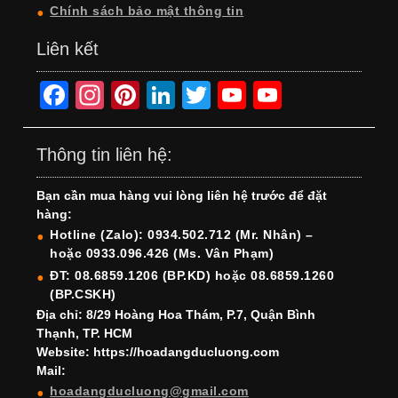
Chính sách bảo mật thông tin
Liên kết
F
In
Pi
Li
T
Y
Y
a
st
nt
n
wi
o
o
c
a
er
k
tt
u
u
Thông tin liên hệ:
e
gr
e
e
er
T
T
Bạn cần mua hàng vui lòng liên hệ trước để đặt
b
a
st
dI
u
u
hàng:
o
m
n
b
b
Hotline (Zalo): 0934.502.712 (Mr. Nhân) –
hoặc 0933.096.426 (Ms. Vân Phạm)
o
e
e
ĐT: 08.6859.1206 (BP.KD) hoặc 08.6859.1260
k
C
(BP.CSKH)
h
Địa chỉ: 8/29 Hoàng Hoa Thám, P.7, Quận Bình
Thạnh, TP. HCM
a
Website: https://hoadangducluong.com
Mail:
n
hoadangducluong@gmail.com