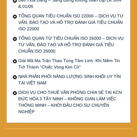
& 01/05
TỔNG QUAN TIÊU CHUẨN ISO 22000 – DỊCH VỤ TƯ
VẤN, ĐÀO TẠO VÀ HỖ TRỢ ĐÁNH GIÁ TIÊU CHUẨN
ISO 22000
TỔNG QUAN TỪ TIÊU CHUẨN ISO 26000 – DỊCH VỤ
TƯ VẤN, ĐÀO TẠO VÀ HỖ TRỢ ĐÁNH GIÁ TIÊU
CHUẨN ISO 26000
Giải Mã Ma Trận Thao Túng Tâm Linh: Khi Niềm Tin
Trở Thành “Chiếc Vòng Kim Cô”
NHÀ PHÂN PHỐI NĂNG LƯỢNG SINH KHỐI UY TÍN
TẠI VIỆT NAM
DỊCH VỤ CHO THUÊ VĂN PHÒNG CHIA SẺ TẠI KCN
ĐỨC HÒA 3 TÂY NINH – KHÔNG GIAN LÀM VIỆC
THÔNG MINH – KHỞI ĐẦU CHO SỰ CHUYÊN
NGHIỆP