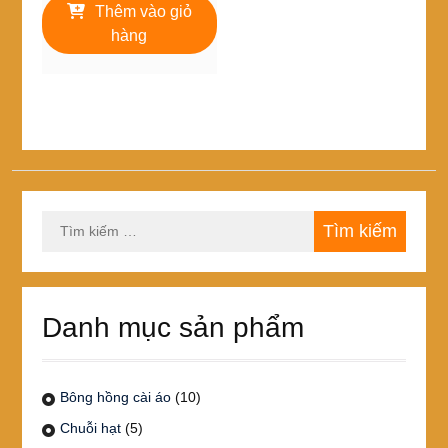
là:
tại
Thêm vào giỏ
10,000₫.
là:
hàng
8,000₫.
Tìm
kiếm
cho:
Danh mục sản phẩm
Bông hồng cài áo
(10)
Chuỗi hạt
(5)