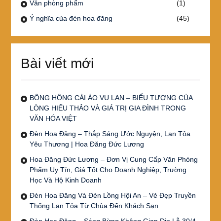
Văn phòng phẩm
(1)
Ý nghĩa của đèn hoa đăng
(45)
Bài viết mới
BÔNG HỒNG CÀI ÁO VU LAN – BIỂU TƯỢNG CỦA
LÒNG HIẾU THẢO VÀ GIÁ TRỊ GIA ĐÌNH TRONG
VĂN HÓA VIỆT
Đèn Hoa Đăng – Thắp Sáng Ước Nguyện, Lan Tỏa
Yêu Thương | Hoa Đăng Đức Lương
Hoa Đăng Đức Lương – Đơn Vị Cung Cấp Văn Phòng
Phẩm Uy Tín, Giá Tốt Cho Doanh Nghiệp, Trường
Học Và Hộ Kinh Doanh
Đèn Hoa Đăng Và Đèn Lồng Hội An – Vẻ Đẹp Truyền
Thống Lan Tỏa Từ Chùa Đến Khách Sạn
Đèn Hoa Đăng – Sáng Bừng Không Gian Dịp Lễ 30/4