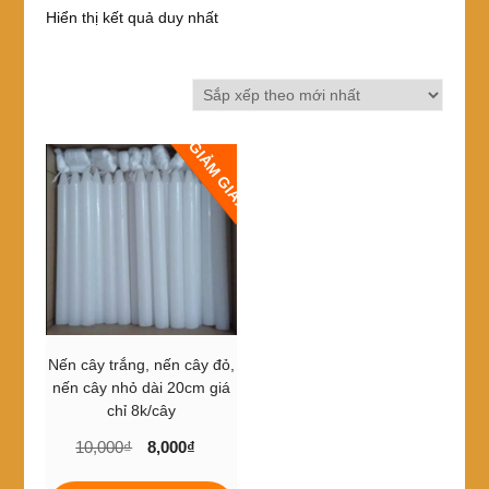
Hiển thị kết quả duy nhất
GIẢM GIÁ!
Nến cây trắng, nến cây đỏ,
nến cây nhỏ dài 20cm giá
chỉ 8k/cây
Giá
Giá
10,000
₫
8,000
₫
gốc
hiện