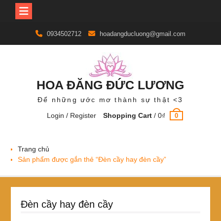
Skip
0934502712
hoadangducluong@gmail.com
to
content
HOA ĐĂNG ĐỨC LƯƠNG
Để những ước mơ thành sự thật <3
Login / Register
Shopping Cart
/
0
₫
0
Trang chủ
Sản phẩm được gắn thẻ “Đèn cầy hay đèn cầy”
Đèn cầy hay đèn cầy