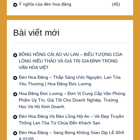
Ý nghĩa của đèn hoa đăng
(45)
Bài viết mới
BÔNG HỒNG CÀI ÁO VU LAN – BIỂU TƯỢNG CỦA
LÒNG HIẾU THẢO VÀ GIÁ TRỊ GIA ĐÌNH TRONG
VĂN HÓA VIỆT
Đèn Hoa Đăng – Thắp Sáng Ước Nguyện, Lan Tỏa
Yêu Thương | Hoa Đăng Đức Lương
Hoa Đăng Đức Lương – Đơn Vị Cung Cấp Văn Phòng
Phẩm Uy Tín, Giá Tốt Cho Doanh Nghiệp, Trường
Học Và Hộ Kinh Doanh
Đèn Hoa Đăng Và Đèn Lồng Hội An – Vẻ Đẹp Truyền
Thống Lan Tỏa Từ Chùa Đến Khách Sạn
Đèn Hoa Đăng – Sáng Bừng Không Gian Dịp Lễ 30/4
& 01/05