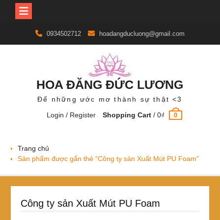
Skip
0934502712
hoadangducluong@gmail.com
to
content
HOA ĐĂNG ĐỨC LƯƠNG
Để những ước mơ thành sự thật <3
Login / Register
Shopping Cart
/
0
₫
0
Trang chủ
Sản phẩm được gắn thẻ “Công ty sản Xuất Mút PU Foam”
Công ty sản Xuất Mút PU Foam