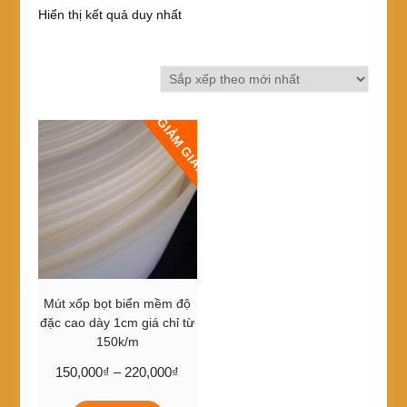
Hiển thị kết quả duy nhất
GIẢM GIÁ!
Mút xốp bọt biển mềm độ
đặc cao dày 1cm giá chỉ từ
150k/m
Khoảng
150,000
₫
–
220,000
₫
giá:
Sản