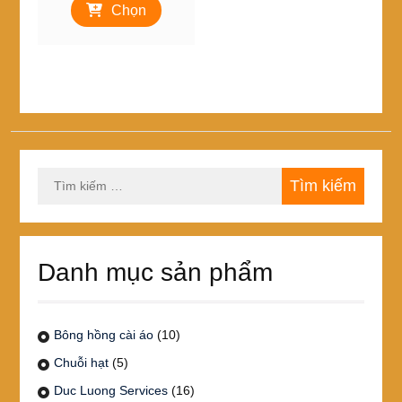
từ
Chọn
phẩm
150,000₫
này
đến
có
220,000₫
nhiều
biến
thể.
Các
tùy
chọn
Tìm
có
kiếm
thể
cho:
được
chọn
trên
Danh mục sản phẩm
trang
sản
phẩm
Bông hồng cài áo
(10)
Chuỗi hạt
(5)
Duc Luong Services
(16)