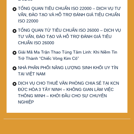
TỔNG QUAN TIÊU CHUẨN ISO 22000 – DỊCH VỤ TƯ
VẤN, ĐÀO TẠO VÀ HỖ TRỢ ĐÁNH GIÁ TIÊU CHUẨN
ISO 22000
TỔNG QUAN TỪ TIÊU CHUẨN ISO 26000 – DỊCH VỤ
TƯ VẤN, ĐÀO TẠO VÀ HỖ TRỢ ĐÁNH GIÁ TIÊU
CHUẨN ISO 26000
Giải Mã Ma Trận Thao Túng Tâm Linh: Khi Niềm Tin
Trở Thành “Chiếc Vòng Kim Cô”
NHÀ PHÂN PHỐI NĂNG LƯỢNG SINH KHỐI UY TÍN
TẠI VIỆT NAM
DỊCH VỤ CHO THUÊ VĂN PHÒNG CHIA SẺ TẠI KCN
ĐỨC HÒA 3 TÂY NINH – KHÔNG GIAN LÀM VIỆC
THÔNG MINH – KHỞI ĐẦU CHO SỰ CHUYÊN
NGHIỆP