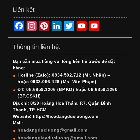
Liên kết
F
In
Pi
Li
T
Y
Y
a
st
nt
n
wi
o
o
c
a
er
k
tt
u
u
Thông tin liên hệ:
e
gr
e
e
er
T
T
Bạn cần mua hàng vui lòng liên hệ trước để đặt
b
a
st
dI
u
u
hàng:
o
m
n
b
b
Hotline (Zalo): 0934.502.712 (Mr. Nhân) –
hoặc 0933.096.426 (Ms. Vân Phạm)
o
e
e
ĐT: 08.6859.1206 (BP.KD) hoặc 08.6859.1260
k
C
(BP.CSKH)
h
Địa chỉ: 8/29 Hoàng Hoa Thám, P.7, Quận Bình
Thạnh, TP. HCM
a
Website: https://hoadangducluong.com
Mail:
n
hoadangducluong@gmail.com
n
hoadanggiayducluong@gmail.com