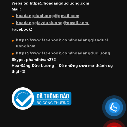
a
Website: https://hoadangducluong.com
Mail:
n
hoadangducluong@gmail.com
n
hoadanggiayducluong@gmail.com
el
Facebook:
https://www.facebook.com/hoadanggiayducl
uonghcm
https://www.facebook.com/hoadangducluong
Skype: phamthivan272
Hoa Đăng Đức Lương – Để những ước mơ thành sự
thật <3