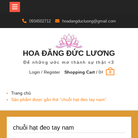
Skip
0934502712
hoadangducluong@gmail.com
to
content
HOA ĐĂNG ĐỨC LƯƠNG
Để những ước mơ thành sự thật <3
Login / Register
Shopping Cart
/
0
₫
0
Trang chủ
Sản phẩm được gắn thẻ “chuỗi hạt đeo tay nam”
chuỗi hạt đeo tay nam