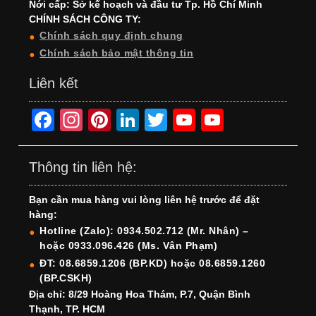
Nới cấp: Sở kế hoạch và đầu tư Tp. Hồ Chí Minh
CHÍNH SÁCH CÔNG TY:
Chính sách quy định chung
Chính sách bảo mật thông tin
Liên kết
F
In
Pi
Li
T
Y
Y
a
st
nt
n
wi
o
o
c
a
er
k
tt
u
u
Thông tin liên hệ:
e
gr
e
e
er
T
T
Bạn cần mua hàng vui lòng liên hệ trước để đặt
b
a
st
dI
u
u
hàng:
o
m
n
b
b
Hotline (Zalo): 0934.502.712 (Mr. Nhân) –
hoặc 0933.096.426 (Ms. Vân Phạm)
o
e
e
ĐT: 08.6859.1206 (BP.KD) hoặc 08.6859.1260
k
C
(BP.CSKH)
h
Địa chỉ: 8/29 Hoàng Hoa Thám, P.7, Quận Bình
Thạnh, TP. HCM