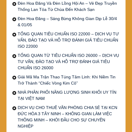
Đèn Hoa Đăng Và Đèn Lồng Hội An – Vẻ Đẹp Truyền
Thống Lan Tỏa Từ Chùa Đến Khách Sạn
Đèn Hoa Đăng – Sáng Bừng Không Gian Dịp Lễ 30/4
& 01/05
TỔNG QUAN TIÊU CHUẨN ISO 22000 – DỊCH VỤ TƯ
VẤN, ĐÀO TẠO VÀ HỖ TRỢ ĐÁNH GIÁ TIÊU CHUẨN
ISO 22000
TỔNG QUAN TỪ TIÊU CHUẨN ISO 26000 – DỊCH VỤ
TƯ VẤN, ĐÀO TẠO VÀ HỖ TRỢ ĐÁNH GIÁ TIÊU
CHUẨN ISO 26000
Giải Mã Ma Trận Thao Túng Tâm Linh: Khi Niềm Tin
Trở Thành “Chiếc Vòng Kim Cô”
NHÀ PHÂN PHỐI NĂNG LƯỢNG SINH KHỐI UY TÍN
TẠI VIỆT NAM
DỊCH VỤ CHO THUÊ VĂN PHÒNG CHIA SẺ TẠI KCN
ĐỨC HÒA 3 TÂY NINH – KHÔNG GIAN LÀM VIỆC
THÔNG MINH – KHỞI ĐẦU CHO SỰ CHUYÊN
NGHIỆP