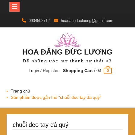
Skip
0934502712
hoadangducluong@gmail.com
to
content
HOA ĐĂNG ĐỨC LƯƠNG
Để những ước mơ thành sự thật <3
Login / Register
Shopping Cart
/
0
₫
0
Trang chủ
Sản phẩm được gắn thẻ “chuỗi đeo tay đá quý”
chuỗi đeo tay đá quý