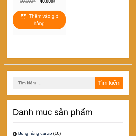
Giá
Giá
60,000
₫
40,000
₫
gốc
hiện
là:
tại
Thêm vào giỏ
60,000₫.
là:
hàng
40,000₫.
Tìm
kiếm
cho:
Danh mục sản phẩm
Bông hồng cài áo
(10)