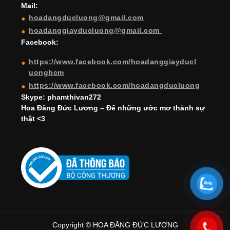
Mail:
n
hoadangducluong@gmail.com
n
hoadanggiayducluong@gmail.com
el
Facebook:
https://www.facebook.com/hoadanggiayducl
uonghcm
https://www.facebook.com/hoadangducluong
Skype: phamthivan272
Hoa Đăng Đức Lương – Để những ước mơ thành sự
thật <3
Copyright © HOA ĐĂNG ĐỨC LƯƠNG