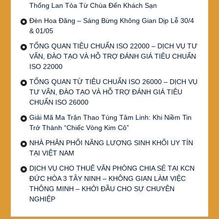
Thống Lan Tỏa Từ Chùa Đến Khách Sạn
Đèn Hoa Đăng – Sáng Bừng Không Gian Dịp Lễ 30/4
& 01/05
TỔNG QUAN TIÊU CHUẨN ISO 22000 – DỊCH VỤ TƯ
VẤN, ĐÀO TẠO VÀ HỖ TRỢ ĐÁNH GIÁ TIÊU CHUẨN
ISO 22000
TỔNG QUAN TỪ TIÊU CHUẨN ISO 26000 – DỊCH VỤ
TƯ VẤN, ĐÀO TẠO VÀ HỖ TRỢ ĐÁNH GIÁ TIÊU
CHUẨN ISO 26000
Giải Mã Ma Trận Thao Túng Tâm Linh: Khi Niềm Tin
Trở Thành “Chiếc Vòng Kim Cô”
NHÀ PHÂN PHỐI NĂNG LƯỢNG SINH KHỐI UY TÍN
TẠI VIỆT NAM
DỊCH VỤ CHO THUÊ VĂN PHÒNG CHIA SẺ TẠI KCN
ĐỨC HÒA 3 TÂY NINH – KHÔNG GIAN LÀM VIỆC
THÔNG MINH – KHỞI ĐẦU CHO SỰ CHUYÊN
NGHIỆP