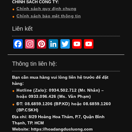
CHÍNH SÁCH CÔNG TY:
Chính sách quy định chung
Chính sách bảo mật thông tin
Liên kết
F
In
Pi
Li
T
Y
Y
a
st
nt
n
wi
o
o
c
a
er
k
tt
u
u
Thông tin liên hệ:
e
gr
e
e
er
T
T
Bạn cần mua hàng vui lòng liên hệ trước để đặt
b
a
st
dI
u
u
hàng:
o
m
n
b
b
Hotline (Zalo): 0934.502.712 (Mr. Nhân) –
hoặc 0933.096.426 (Ms. Vân Phạm)
o
e
e
ĐT: 08.6859.1206 (BP.KD) hoặc 08.6859.1260
k
C
(BP.CSKH)
h
Địa chỉ: 8/29 Hoàng Hoa Thám, P.7, Quận Bình
Thạnh, TP. HCM
a
Website: https://hoadangducluong.com