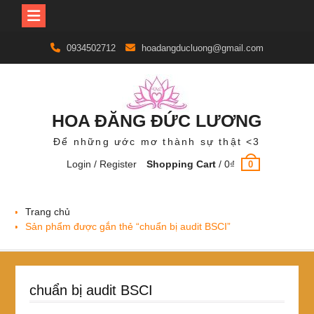
Skip
0934502712
hoadangducluong@gmail.com
to
content
HOA ĐĂNG ĐỨC LƯƠNG
Để những ước mơ thành sự thật <3
Login / Register
Shopping Cart
/
0
₫
0
Trang chủ
Sản phẩm được gắn thẻ “chuẩn bị audit BSCI”
chuẩn bị audit BSCI