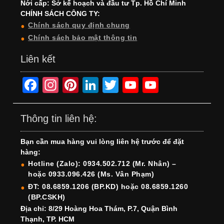
Nới cấp: Sở kế hoạch và đầu tư Tp. Hồ Chí Minh
CHÍNH SÁCH CÔNG TY:
Chính sách quy định chung
Chính sách bảo mật thông tin
Liên kết
F
In
Pi
Li
T
Y
Y
a
st
nt
n
wi
o
o
c
a
er
k
tt
u
u
Thông tin liên hệ:
e
gr
e
e
er
T
T
Bạn cần mua hàng vui lòng liên hệ trước để đặt
b
a
st
dI
u
u
hàng:
o
m
n
b
b
Hotline (Zalo): 0934.502.712 (Mr. Nhân) –
hoặc 0933.096.426 (Ms. Vân Phạm)
o
e
e
ĐT: 08.6859.1206 (BP.KD) hoặc 08.6859.1260
k
C
(BP.CSKH)
h
Địa chỉ: 8/29 Hoàng Hoa Thám, P.7, Quận Bình
Thạnh, TP. HCM