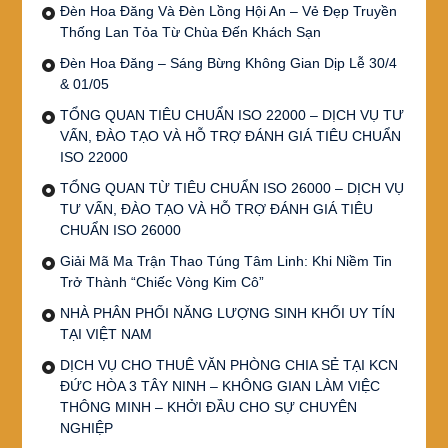
Đèn Hoa Đăng Và Đèn Lồng Hội An – Vẻ Đẹp Truyền
Thống Lan Tỏa Từ Chùa Đến Khách Sạn
Đèn Hoa Đăng – Sáng Bừng Không Gian Dịp Lễ 30/4
& 01/05
TỔNG QUAN TIÊU CHUẨN ISO 22000 – DỊCH VỤ TƯ
VẤN, ĐÀO TẠO VÀ HỖ TRỢ ĐÁNH GIÁ TIÊU CHUẨN
ISO 22000
TỔNG QUAN TỪ TIÊU CHUẨN ISO 26000 – DỊCH VỤ
TƯ VẤN, ĐÀO TẠO VÀ HỖ TRỢ ĐÁNH GIÁ TIÊU
CHUẨN ISO 26000
Giải Mã Ma Trận Thao Túng Tâm Linh: Khi Niềm Tin
Trở Thành “Chiếc Vòng Kim Cô”
NHÀ PHÂN PHỐI NĂNG LƯỢNG SINH KHỐI UY TÍN
TẠI VIỆT NAM
DỊCH VỤ CHO THUÊ VĂN PHÒNG CHIA SẺ TẠI KCN
ĐỨC HÒA 3 TÂY NINH – KHÔNG GIAN LÀM VIỆC
THÔNG MINH – KHỞI ĐẦU CHO SỰ CHUYÊN
NGHIỆP