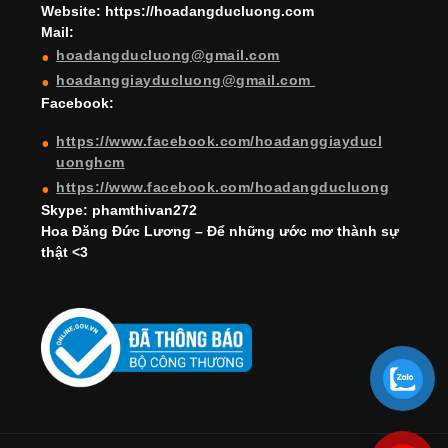
a
Website: https://hoadangducluong.com
Mail:
n
hoadangducluong@gmail.com
n
hoadanggiayducluong@gmail.com
el
Facebook:
https://www.facebook.com/hoadanggiayducl
uonghcm
https://www.facebook.com/hoadangducluong
Skype: phamthivan272
Hoa Đăng Đức Lương – Để những ước mơ thành sự
thật <3