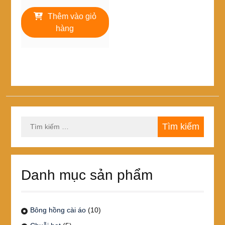
gốc
hiện
là:
tại
Thêm vào giỏ
250,000₫.
là:
hàng
150,000₫.
Tìm
kiếm
cho:
Danh mục sản phẩm
Bông hồng cài áo
(10)