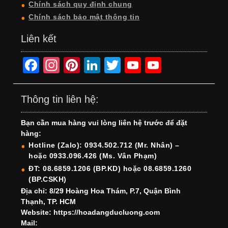
Chính sách quy định chung
Chính sách bảo mật thông tin
Liên kết
F
In
Pi
Li
T
Y
Y
a
st
nt
n
wi
o
o
c
a
er
k
tt
u
u
Thông tin liên hệ:
e
gr
e
e
er
T
T
Bạn cần mua hàng vui lòng liên hệ trước để đặt
b
a
st
dI
u
u
hàng:
o
m
n
b
b
Hotline (Zalo): 0934.502.712 (Mr. Nhân) –
hoặc 0933.096.426 (Ms. Vân Phạm)
o
e
e
ĐT: 08.6859.1206 (BP.KD) hoặc 08.6859.1260
k
C
(BP.CSKH)
h
Địa chỉ: 8/29 Hoàng Hoa Thám, P.7, Quận Bình
Thạnh, TP. HCM
a
Website: https://hoadangducluong.com
Mail:
n