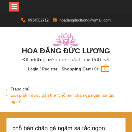
Skip
0934502712
hoadangducluong@gmail.com
to
content
HOA ĐĂNG ĐỨC LƯƠNG
Để những ước mơ thành sự thật <3
Login / Register
Shopping Cart
/
0
₫
0
Trang chủ
Sản phẩm được gắn thẻ “chỗ bán chân gà ngâm sả tắc
ngon”
chỗ bán chân gà ngâm sả tắc ngon