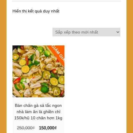
Hiển thị kết quả duy nhất
GIẢM GIÁ!
Bán chân gà sả tắc ngon
nhà làm ăn là ghiền chỉ
150k/hũ 10 chân hơn 1kg
Giá
Giá
250,000
₫
150,000
₫