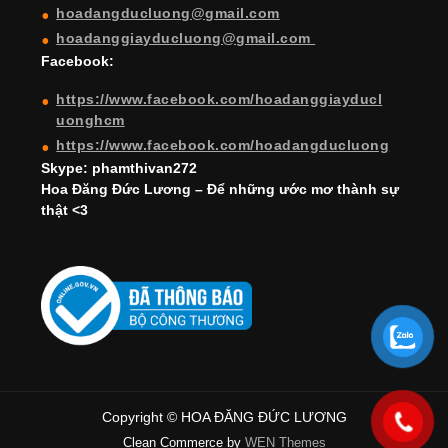
hoadangducluong@gmail.com
n
hoadanggiayducluong@gmail.com
el
Facebook:
https://www.facebook.com/hoadanggiayducl
uonghcm
https://www.facebook.com/hoadangducluong
Skype: phamthivan272
Hoa Đăng Đức Lương – Để những ước mơ thành sự
thật <3
Copyright © HOA ĐĂNG ĐỨC LƯƠNG
Clean Commerce by
WEN Themes