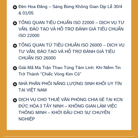
Đèn Hoa Đăng – Sáng Bừng Không Gian Dịp Lễ 30/4
& 01/05
TỔNG QUAN TIÊU CHUẨN ISO 22000 – DỊCH VỤ TƯ
VẤN, ĐÀO TẠO VÀ HỖ TRỢ ĐÁNH GIÁ TIÊU CHUẨN
ISO 22000
TỔNG QUAN TỪ TIÊU CHUẨN ISO 26000 – DỊCH VỤ
TƯ VẤN, ĐÀO TẠO VÀ HỖ TRỢ ĐÁNH GIÁ TIÊU
CHUẨN ISO 26000
Giải Mã Ma Trận Thao Túng Tâm Linh: Khi Niềm Tin
Trở Thành “Chiếc Vòng Kim Cô”
NHÀ PHÂN PHỐI NĂNG LƯỢNG SINH KHỐI UY TÍN
TẠI VIỆT NAM
DỊCH VỤ CHO THUÊ VĂN PHÒNG CHIA SẺ TẠI KCN
ĐỨC HÒA 3 TÂY NINH – KHÔNG GIAN LÀM VIỆC
THÔNG MINH – KHỞI ĐẦU CHO SỰ CHUYÊN
NGHIỆP