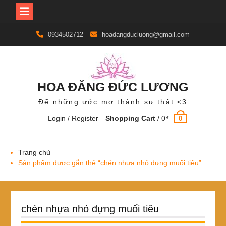
Skip
0934502712
hoadangducluong@gmail.com
to
content
HOA ĐĂNG ĐỨC LƯƠNG
Để những ước mơ thành sự thật <3
Login / Register
Shopping Cart
/
0
₫
0
Trang chủ
Sản phẩm được gắn thẻ “chén nhựa nhỏ đựng muối tiêu”
chén nhựa nhỏ đựng muối tiêu