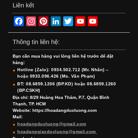
Liên kết
F
In
Pi
Li
T
Y
Y
a
st
nt
n
wi
o
o
c
a
er
k
tt
u
u
Thông tin liên hệ:
e
gr
e
e
er
T
T
Bạn cần mua hàng vui lòng liên hệ trước để đặt
b
a
st
dI
u
u
hàng:
o
m
n
b
b
Hotline (Zalo): 0934.502.712 (Mr. Nhân) –
hoặc 0933.096.426 (Ms. Vân Phạm)
o
e
e
ĐT: 08.6859.1206 (BP.KD) hoặc 08.6859.1260
k
C
(BP.CSKH)
h
Địa chỉ: 8/29 Hoàng Hoa Thám, P.7, Quận Bình
Thạnh, TP. HCM
a
Website: https://hoadangducluong.com
Mail:
n
hoadangducluong@gmail.com
n
hoadanggiayducluong@gmail.com