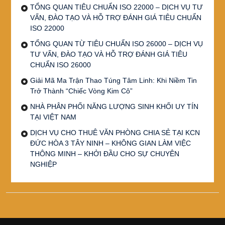
TỔNG QUAN TIÊU CHUẨN ISO 22000 – DỊCH VỤ TƯ
VẤN, ĐÀO TẠO VÀ HỖ TRỢ ĐÁNH GIÁ TIÊU CHUẨN
ISO 22000
TỔNG QUAN TỪ TIÊU CHUẨN ISO 26000 – DỊCH VỤ
TƯ VẤN, ĐÀO TẠO VÀ HỖ TRỢ ĐÁNH GIÁ TIÊU
CHUẨN ISO 26000
Giải Mã Ma Trận Thao Túng Tâm Linh: Khi Niềm Tin
Trở Thành “Chiếc Vòng Kim Cô”
NHÀ PHÂN PHỐI NĂNG LƯỢNG SINH KHỐI UY TÍN
TẠI VIỆT NAM
DỊCH VỤ CHO THUÊ VĂN PHÒNG CHIA SẺ TẠI KCN
ĐỨC HÒA 3 TÂY NINH – KHÔNG GIAN LÀM VIỆC
THÔNG MINH – KHỞI ĐẦU CHO SỰ CHUYÊN
NGHIỆP