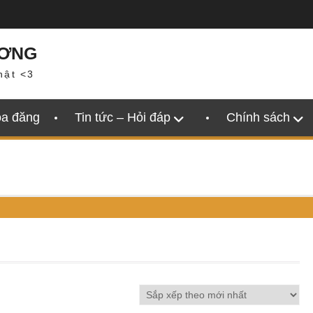
ƯƠNG
hật <3
oa đăng
Tin tức – Hỏi đáp
Chính sách