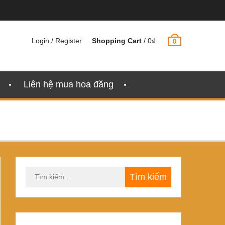
Login / Register
Shopping Cart
/
0
₫
0
Liên hệ mua hoa đăng
Tìm
kiếm
cho: