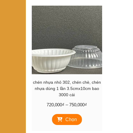
chén nhựa nhỏ 302, chén chè, chén
nhựa dùng 1 lần 3.5cmx10cm bao
3000 cái
Khoảng
720,000
₫
–
750,000
₫
giá:
Sản
từ
Chọn
phẩm
720,000₫
này
đến
có