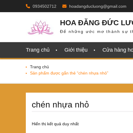
Skip
0934502712
hoadangducluong@gmail.com
to
content
HOA ĐĂNG ĐỨC L
Để những ước mơ thành sự t
Trang chủ
Giới thiệu
Cửa hàng h
Trang chủ
Sản phẩm được gắn thẻ “chén nhựa nhỏ”
chén nhựa nhỏ
Hiển thị kết quả duy nhất