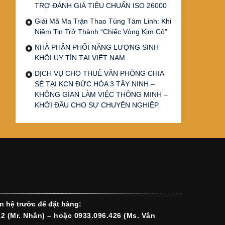
TRỢ ĐÁNH GIÁ TIÊU CHUẨN ISO 26000
Giải Mã Ma Trận Thao Túng Tâm Linh: Khi
Niềm Tin Trở Thành “Chiếc Vòng Kim Cô”
NHÀ PHÂN PHỐI NĂNG LƯỢNG SINH
KHỐI UY TÍN TẠI VIỆT NAM
DỊCH VỤ CHO THUÊ VĂN PHÒNG CHIA
SẺ TẠI KCN ĐỨC HÒA 3 TÂY NINH –
KHÔNG GIAN LÀM VIỆC THÔNG MINH –
KHỞI ĐẦU CHO SỰ CHUYÊN NGHIỆP
n hệ trước để đặt hàng:
12 (Mr. Nhân) – hoặc 0933.096.426 (Ms. Vân