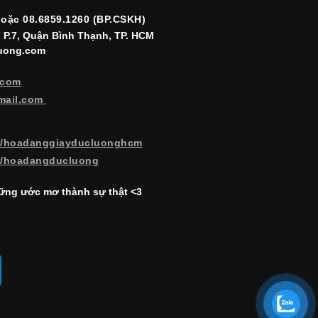
hoặc 08.6859.1260 (BP.CSKH)
, P.7, Quận Bình Thạnh, TP. HCM
luong.com
.com
mail.com
m/hoadanggiayducluonghcm
m/hoadangducluong
ng ước mơ thành sự thật <3