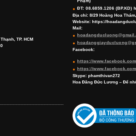
Phạm)
ĐT: 08.6859.1206 (BP.KD) 
Địa chỉ: 8/29 Hoàng Hoa Thám
Website: https://hoadangduc
Mail:
hoadangducluong@gmail
h Thạnh, TP. HCM
hoadanggiayducluong@g
10
Facebook:
https://www.facebook.co
https://www.facebook.co
Skype: phamthivan272
Hoa Đăng Đức Lương – Để nhữ