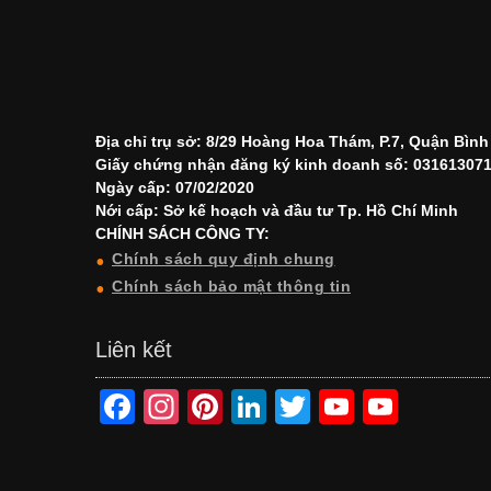
Địa chỉ trụ sở: 8/29 Hoàng Hoa Thám, P.7, Quận Bìn
Giấy chứng nhận đăng ký kinh doanh số: 03161307
Ngày cấp: 07/02/2020
Nới cấp: Sở kế hoạch và đầu tư Tp. Hồ Chí Minh
CHÍNH SÁCH CÔNG TY:
Chính sách quy định chung
Chính sách bảo mật thông tin
Liên kết
F
In
Pi
Li
T
Y
Y
a
st
nt
n
wi
o
o
c
a
er
k
tt
u
u