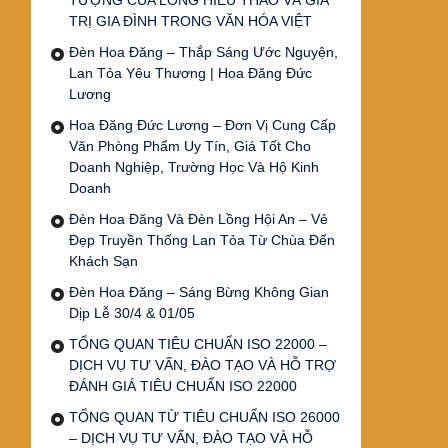
TƯỢNG CỦA LÒNG HIẾU THẢO VÀ GIÁ
TRỊ GIA ĐÌNH TRONG VĂN HÓA VIỆT
Đèn Hoa Đăng – Thắp Sáng Ước Nguyện,
Lan Tỏa Yêu Thương | Hoa Đăng Đức
Lương
Hoa Đăng Đức Lương – Đơn Vị Cung Cấp
Văn Phòng Phẩm Uy Tín, Giá Tốt Cho
Doanh Nghiệp, Trường Học Và Hộ Kinh
Doanh
Đèn Hoa Đăng Và Đèn Lồng Hội An – Vẻ
Đẹp Truyền Thống Lan Tỏa Từ Chùa Đến
Khách Sạn
Đèn Hoa Đăng – Sáng Bừng Không Gian
Dịp Lễ 30/4 & 01/05
TỔNG QUAN TIÊU CHUẨN ISO 22000 –
DỊCH VỤ TƯ VẤN, ĐÀO TẠO VÀ HỖ TRỢ
ĐÁNH GIÁ TIÊU CHUẨN ISO 22000
TỔNG QUAN TỪ TIÊU CHUẨN ISO 26000
– DỊCH VỤ TƯ VẤN, ĐÀO TẠO VÀ HỖ