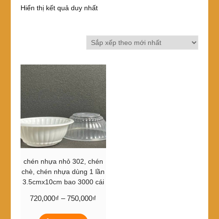
Hiển thị kết quả duy nhất
chén nhựa nhỏ 302, chén
chè, chén nhựa dùng 1 lần
3.5cmx10cm bao 3000 cái
Khoảng
720,000
₫
–
750,000
₫
giá:
Sản