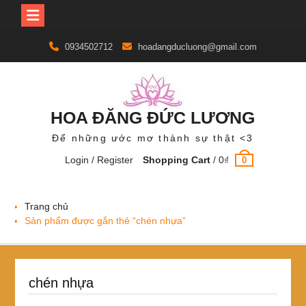
Skip
0934502712
hoadangducluong@gmail.com
to
content
HOA ĐĂNG ĐỨC LƯƠNG
Để những ước mơ thành sự thật <3
Login / Register
Shopping Cart
/
0
₫
0
Trang chủ
Sản phẩm được gắn thẻ “chén nhựa”
chén nhựa