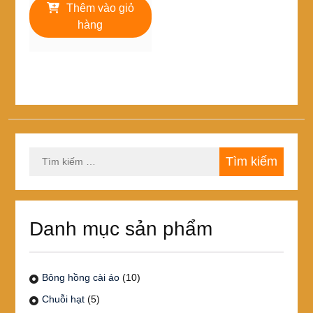
là:
tại
Thêm vào giỏ
250,000₫.
là:
hàng
150,000₫.
Tìm
kiếm
cho:
Danh mục sản phẩm
Bông hồng cài áo
(10)
Chuỗi hạt
(5)