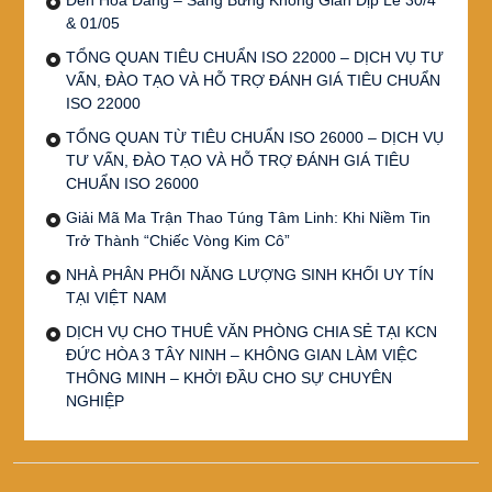
& 01/05
TỔNG QUAN TIÊU CHUẨN ISO 22000 – DỊCH VỤ TƯ
VẤN, ĐÀO TẠO VÀ HỖ TRỢ ĐÁNH GIÁ TIÊU CHUẨN
ISO 22000
TỔNG QUAN TỪ TIÊU CHUẨN ISO 26000 – DỊCH VỤ
TƯ VẤN, ĐÀO TẠO VÀ HỖ TRỢ ĐÁNH GIÁ TIÊU
CHUẨN ISO 26000
Giải Mã Ma Trận Thao Túng Tâm Linh: Khi Niềm Tin
Trở Thành “Chiếc Vòng Kim Cô”
NHÀ PHÂN PHỐI NĂNG LƯỢNG SINH KHỐI UY TÍN
TẠI VIỆT NAM
DỊCH VỤ CHO THUÊ VĂN PHÒNG CHIA SẺ TẠI KCN
ĐỨC HÒA 3 TÂY NINH – KHÔNG GIAN LÀM VIỆC
THÔNG MINH – KHỞI ĐẦU CHO SỰ CHUYÊN
NGHIỆP