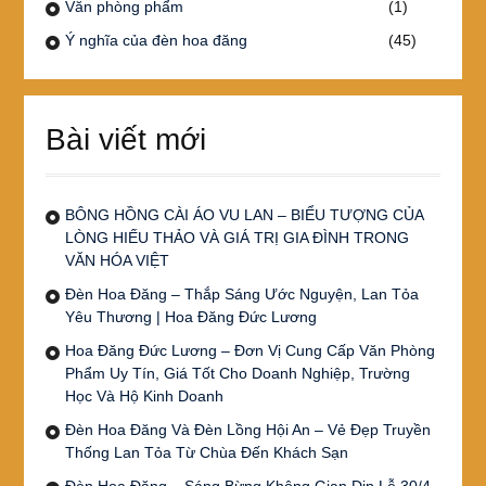
Văn phòng phẩm
(1)
Ý nghĩa của đèn hoa đăng
(45)
Bài viết mới
BÔNG HỒNG CÀI ÁO VU LAN – BIỂU TƯỢNG CỦA
LÒNG HIẾU THẢO VÀ GIÁ TRỊ GIA ĐÌNH TRONG
VĂN HÓA VIỆT
Đèn Hoa Đăng – Thắp Sáng Ước Nguyện, Lan Tỏa
Yêu Thương | Hoa Đăng Đức Lương
Hoa Đăng Đức Lương – Đơn Vị Cung Cấp Văn Phòng
Phẩm Uy Tín, Giá Tốt Cho Doanh Nghiệp, Trường
Học Và Hộ Kinh Doanh
Đèn Hoa Đăng Và Đèn Lồng Hội An – Vẻ Đẹp Truyền
Thống Lan Tỏa Từ Chùa Đến Khách Sạn
Đèn Hoa Đăng – Sáng Bừng Không Gian Dịp Lễ 30/4