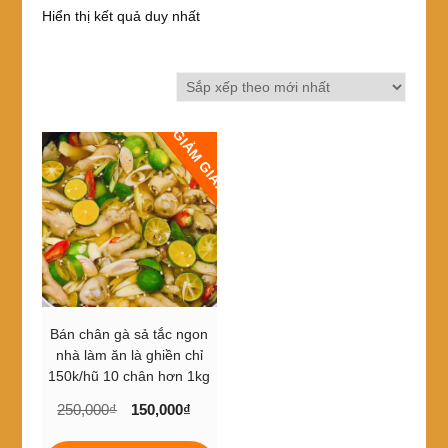
Hiển thị kết quả duy nhất
GIẢM GIÁ!
Bán chân gà sả tắc ngon
nhà làm ăn là ghiền chỉ
150k/hũ 10 chân hơn 1kg
Giá
Giá
250,000
₫
150,000
₫
gốc
hiện