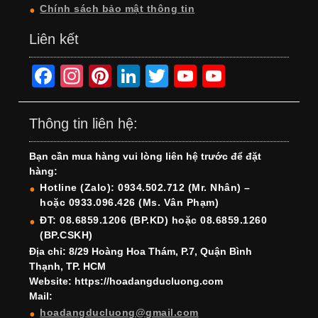
Chính sách bảo mật thông tin
Liên kết
F
In
Pi
Li
T
Y
Y
a
st
nt
n
wi
o
o
c
a
er
k
tt
u
u
Thông tin liên hệ:
e
gr
e
e
er
T
T
Bạn cần mua hàng vui lòng liên hệ trước để đặt
b
a
st
dI
u
u
hàng:
o
m
n
b
b
Hotline (Zalo): 0934.502.712 (Mr. Nhân) –
hoặc 0933.096.426 (Ms. Vân Phạm)
o
e
e
ĐT: 08.6859.1206 (BP.KD) hoặc 08.6859.1260
k
C
(BP.CSKH)
h
Địa chỉ: 8/29 Hoàng Hoa Thám, P.7, Quận Bình
Thạnh, TP. HCM
a
Website: https://hoadangducluong.com
Mail:
n
hoadangducluong@gmail.com