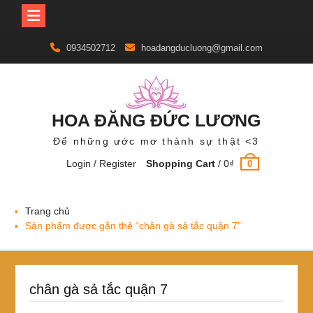
Skip
0934502712
hoadangducluong@gmail.com
to
content
HOA ĐĂNG ĐỨC LƯƠNG
Để những ước mơ thành sự thật <3
Login / Register
Shopping Cart
/
0
₫
0
Trang chủ
Sản phẩm được gắn thẻ “chân gà sả tắc quận 7”
chân gà sả tắc quận 7