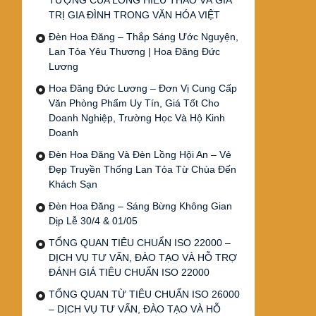
TƯỢNG CỦA LÒNG HIẾU THẢO VÀ GIÁ
TRỊ GIA ĐÌNH TRONG VĂN HÓA VIỆT
Đèn Hoa Đăng – Thắp Sáng Ước Nguyện,
Lan Tỏa Yêu Thương | Hoa Đăng Đức
Lương
Hoa Đăng Đức Lương – Đơn Vị Cung Cấp
Văn Phòng Phẩm Uy Tín, Giá Tốt Cho
Doanh Nghiệp, Trường Học Và Hộ Kinh
Doanh
Đèn Hoa Đăng Và Đèn Lồng Hội An – Vẻ
Đẹp Truyền Thống Lan Tỏa Từ Chùa Đến
Khách Sạn
Đèn Hoa Đăng – Sáng Bừng Không Gian
Dịp Lễ 30/4 & 01/05
TỔNG QUAN TIÊU CHUẨN ISO 22000 –
DỊCH VỤ TƯ VẤN, ĐÀO TẠO VÀ HỖ TRỢ
ĐÁNH GIÁ TIÊU CHUẨN ISO 22000
TỔNG QUAN TỪ TIÊU CHUẨN ISO 26000
– DỊCH VỤ TƯ VẤN, ĐÀO TẠO VÀ HỖ