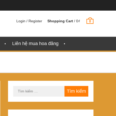
Login / Register
Shopping Cart
/
0
₫
0
Liên hệ mua hoa đăng
Tìm
kiếm
cho: