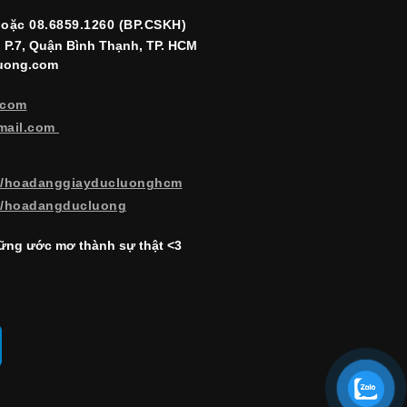
hoặc 08.6859.1260 (BP.CSKH)
, P.7, Quận Bình Thạnh, TP. HCM
luong.com
.com
mail.com
m/hoadanggiayducluonghcm
m/hoadangducluong
ng ước mơ thành sự thật <3