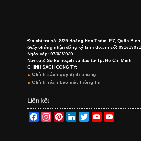
Địa chỉ trụ sở: 8/29 Hoàng Hoa Thám, P.7, Quận Bìn
Giấy chứng nhận đăng ký kinh doanh số: 03161307
Ngày cấp: 07/02/2020
Nới cấp: Sở kế hoạch và đầu tư Tp. Hồ Chí Minh
CHÍNH SÁCH CÔNG TY:
Chính sách quy định chung
Chính sách bảo mật thông tin
Liên kết
F
In
Pi
Li
T
Y
Y
a
st
nt
n
wi
o
o
c
a
er
k
tt
u
u