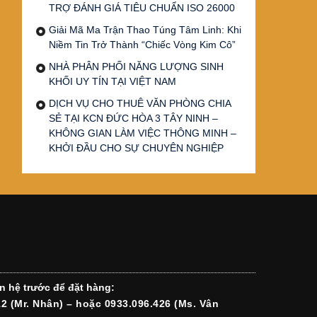
TRỢ ĐÁNH GIÁ TIÊU CHUẨN ISO 26000
Giải Mã Ma Trận Thao Túng Tâm Linh: Khi
Niềm Tin Trở Thành “Chiếc Vòng Kim Cô”
NHÀ PHÂN PHỐI NĂNG LƯỢNG SINH
KHỐI UY TÍN TẠI VIỆT NAM
DỊCH VỤ CHO THUÊ VĂN PHÒNG CHIA
SẺ TẠI KCN ĐỨC HÒA 3 TÂY NINH –
KHÔNG GIAN LÀM VIỆC THÔNG MINH –
KHỞI ĐẦU CHO SỰ CHUYÊN NGHIỆP
n hệ trước để đặt hàng:
12 (Mr. Nhân) – hoặc 0933.096.426 (Ms. Vân