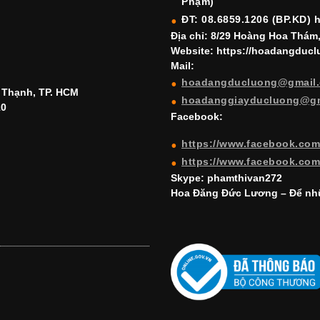
Phạm)
ĐT: 08.6859.1206 (BP.KD) 
Địa chỉ: 8/29 Hoàng Hoa Thám
Website: https://hoadangduc
Mail:
hoadangducluong@gmail
h Thạnh, TP. HCM
hoadanggiayducluong@g
10
Facebook:
https://www.facebook.co
https://www.facebook.co
Skype: phamthivan272
Hoa Đăng Đức Lương – Để nhữ