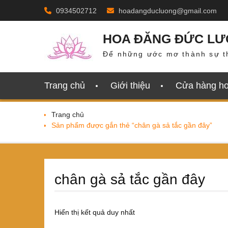
Skip
0934502712
hoadangducluong@gmail.com
to
content
HOA ĐĂNG ĐỨC L
Để những ước mơ thành sự t
Trang chủ
Giới thiệu
Cửa hàng h
Trang chủ
Sản phẩm được gắn thẻ “chân gà sả tắc gần đây”
chân gà sả tắc gần đây
Hiển thị kết quả duy nhất