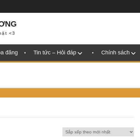
ƯƠNG
hật <3
oa đăng
Tin tức – Hỏi đáp
Chính sách