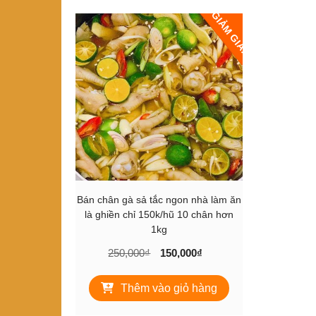
GIẢM GIÁ!
Bán chân gà sả tắc ngon nhà làm ăn
là ghiền chỉ 150k/hũ 10 chân hơn
1kg
Giá
Giá
250,000
₫
150,000
₫
gốc
hiện
là:
tại
Thêm vào giỏ hàng
250,000₫.
là:
150,000₫.