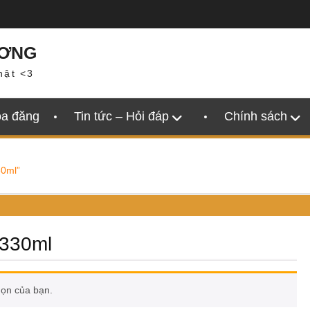
ƯƠNG
hật <3
oa đăng
Tin tức – Hỏi đáp
Chính sách
30ml”
 330ml
họn của bạn.