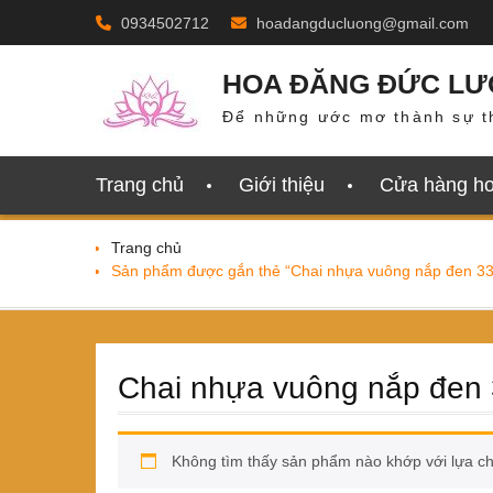
Skip
0934502712
hoadangducluong@gmail.com
to
content
HOA ĐĂNG ĐỨC L
Để những ước mơ thành sự t
Trang chủ
Giới thiệu
Cửa hàng h
Trang chủ
Sản phẩm được gắn thẻ “Chai nhựa vuông nắp đen 3
Chai nhựa vuông nắp đen
Không tìm thấy sản phẩm nào khớp với lựa c