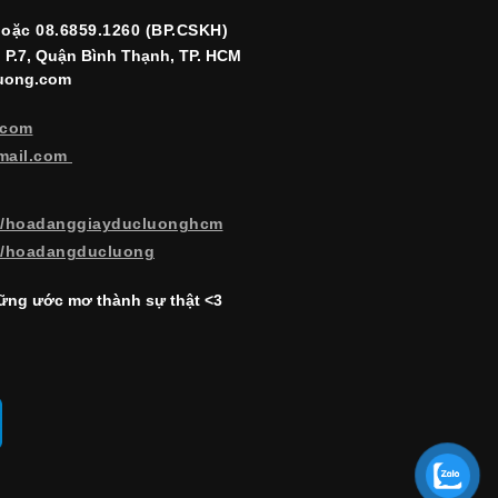
hoặc 08.6859.1260 (BP.CSKH)
, P.7, Quận Bình Thạnh, TP. HCM
luong.com
.com
mail.com
m/hoadanggiayducluonghcm
m/hoadangducluong
ng ước mơ thành sự thật <3