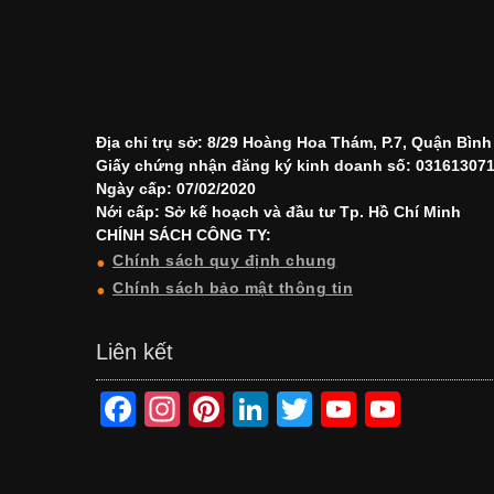
Địa chỉ trụ sở: 8/29 Hoàng Hoa Thám, P.7, Quận Bìn
Giấy chứng nhận đăng ký kinh doanh số: 03161307
Ngày cấp: 07/02/2020
Nới cấp: Sở kế hoạch và đầu tư Tp. Hồ Chí Minh
CHÍNH SÁCH CÔNG TY:
Chính sách quy định chung
Chính sách bảo mật thông tin
Liên kết
F
In
Pi
Li
T
Y
Y
a
st
nt
n
wi
o
o
c
a
er
k
tt
u
u