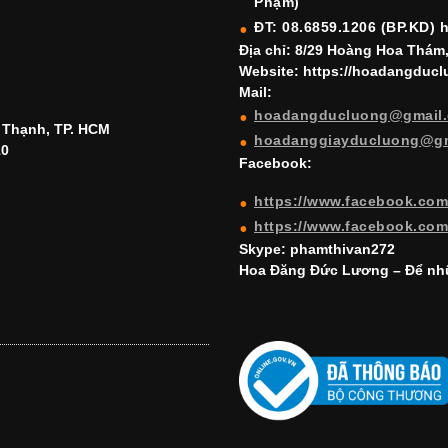
Phạm)
ĐT: 08.6859.1206 (BP.KD) 
Địa chỉ: 8/29 Hoàng Hoa Thám
Website: https://hoadangduc
Mail:
hoadangducluong@gmail
h Thạnh, TP. HCM
hoadanggiayducluong@g
10
Facebook:
https://www.facebook.co
https://www.facebook.co
Skype: phamthivan272
Hoa Đăng Đức Lương – Để nhữ