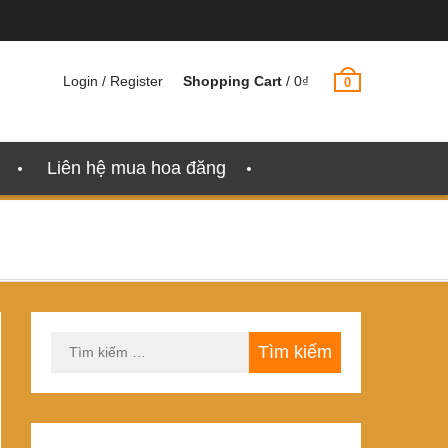
Login / Register
Shopping Cart
/
0
₫
0
Liên hệ mua hoa đăng
Tìm
kiếm
cho: