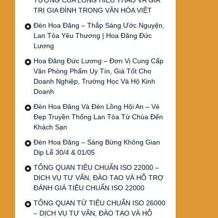
TƯỢNG CỦA LÒNG HIẾU THẢO VÀ GIÁ
TRỊ GIA ĐÌNH TRONG VĂN HÓA VIỆT
Đèn Hoa Đăng – Thắp Sáng Ước Nguyện,
Lan Tỏa Yêu Thương | Hoa Đăng Đức
Lương
Hoa Đăng Đức Lương – Đơn Vị Cung Cấp
Văn Phòng Phẩm Uy Tín, Giá Tốt Cho
Doanh Nghiệp, Trường Học Và Hộ Kinh
Doanh
Đèn Hoa Đăng Và Đèn Lồng Hội An – Vẻ
Đẹp Truyền Thống Lan Tỏa Từ Chùa Đến
Khách Sạn
Đèn Hoa Đăng – Sáng Bừng Không Gian
Dịp Lễ 30/4 & 01/05
TỔNG QUAN TIÊU CHUẨN ISO 22000 –
DỊCH VỤ TƯ VẤN, ĐÀO TẠO VÀ HỖ TRỢ
ĐÁNH GIÁ TIÊU CHUẨN ISO 22000
TỔNG QUAN TỪ TIÊU CHUẨN ISO 26000
– DỊCH VỤ TƯ VẤN, ĐÀO TẠO VÀ HỖ