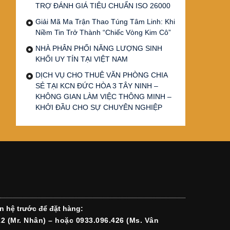
TRỢ ĐÁNH GIÁ TIÊU CHUẨN ISO 26000
Giải Mã Ma Trận Thao Túng Tâm Linh: Khi
Niềm Tin Trở Thành “Chiếc Vòng Kim Cô”
NHÀ PHÂN PHỐI NĂNG LƯỢNG SINH
KHỐI UY TÍN TẠI VIỆT NAM
DỊCH VỤ CHO THUÊ VĂN PHÒNG CHIA
SẺ TẠI KCN ĐỨC HÒA 3 TÂY NINH –
KHÔNG GIAN LÀM VIỆC THÔNG MINH –
KHỞI ĐẦU CHO SỰ CHUYÊN NGHIỆP
n hệ trước để đặt hàng:
12 (Mr. Nhân) – hoặc 0933.096.426 (Ms. Vân