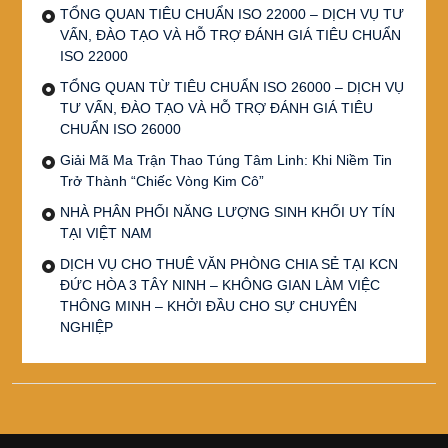
TỔNG QUAN TIÊU CHUẨN ISO 22000 – DỊCH VỤ TƯ
VẤN, ĐÀO TẠO VÀ HỖ TRỢ ĐÁNH GIÁ TIÊU CHUẨN
ISO 22000
TỔNG QUAN TỪ TIÊU CHUẨN ISO 26000 – DỊCH VỤ
TƯ VẤN, ĐÀO TẠO VÀ HỖ TRỢ ĐÁNH GIÁ TIÊU
CHUẨN ISO 26000
Giải Mã Ma Trận Thao Túng Tâm Linh: Khi Niềm Tin
Trở Thành “Chiếc Vòng Kim Cô”
NHÀ PHÂN PHỐI NĂNG LƯỢNG SINH KHỐI UY TÍN
TẠI VIỆT NAM
DỊCH VỤ CHO THUÊ VĂN PHÒNG CHIA SẺ TẠI KCN
ĐỨC HÒA 3 TÂY NINH – KHÔNG GIAN LÀM VIỆC
THÔNG MINH – KHỞI ĐẦU CHO SỰ CHUYÊN
NGHIỆP