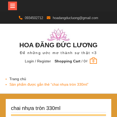
Skip
0934502712
hoadangducluong@gmail.com
to
content
HOA ĐĂNG ĐỨC LƯƠNG
Để những ước mơ thành sự thật <3
Login / Register
Shopping Cart
/
0
₫
0
Trang chủ
Sản phẩm được gắn thẻ “chai nhựa tròn 330ml”
chai nhựa tròn 330ml