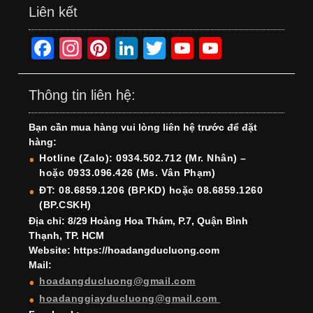
Liên kết
F
In
Pi
Li
T
Y
Y
a
st
nt
n
wi
o
o
c
a
er
k
tt
u
u
Thông tin liên hệ:
e
gr
e
e
er
T
T
Bạn cần mua hàng vui lòng liên hệ trước để đặt
b
a
st
dI
u
u
hàng:
o
m
n
b
b
Hotline (Zalo): 0934.502.712 (Mr. Nhân) –
hoặc 0933.096.426 (Ms. Vân Phạm)
o
e
e
ĐT: 08.6859.1206 (BP.KD) hoặc 08.6859.1260
k
C
(BP.CSKH)
h
Địa chỉ: 8/29 Hoàng Hoa Thám, P.7, Quận Bình
Thạnh, TP. HCM
a
Website: https://hoadangducluong.com
Mail:
n
hoadangducluong@gmail.com
n
hoadanggiayducluong@gmail.com