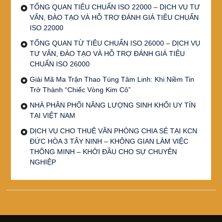
TỔNG QUAN TIÊU CHUẨN ISO 22000 – DỊCH VỤ TƯ
VẤN, ĐÀO TẠO VÀ HỖ TRỢ ĐÁNH GIÁ TIÊU CHUẨN
ISO 22000
TỔNG QUAN TỪ TIÊU CHUẨN ISO 26000 – DỊCH VỤ
TƯ VẤN, ĐÀO TẠO VÀ HỖ TRỢ ĐÁNH GIÁ TIÊU
CHUẨN ISO 26000
Giải Mã Ma Trận Thao Túng Tâm Linh: Khi Niềm Tin
Trở Thành “Chiếc Vòng Kim Cô”
NHÀ PHÂN PHỐI NĂNG LƯỢNG SINH KHỐI UY TÍN
TẠI VIỆT NAM
DỊCH VỤ CHO THUÊ VĂN PHÒNG CHIA SẺ TẠI KCN
ĐỨC HÒA 3 TÂY NINH – KHÔNG GIAN LÀM VIỆC
THÔNG MINH – KHỞI ĐẦU CHO SỰ CHUYÊN
NGHIỆP