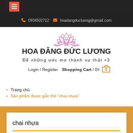
Skip
0934502712
hoadangducluong@gmail.com
to
content
HOA ĐĂNG ĐỨC LƯƠNG
Để những ước mơ thành sự thật <3
Login / Register
Shopping Cart
/
0
₫
0
Trang chủ
Sản phẩm được gắn thẻ “chai nhựa”
chai nhựa