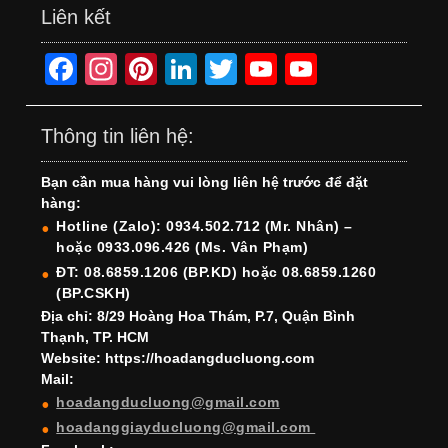
Liên kết
F
In
Pi
Li
T
Y
Y
a
st
nt
n
wi
o
o
c
a
er
k
tt
u
u
Thông tin liên hệ:
e
gr
e
e
er
T
T
Bạn cần mua hàng vui lòng liên hệ trước để đặt
b
a
st
dI
u
u
hàng:
o
m
n
b
b
Hotline (Zalo): 0934.502.712 (Mr. Nhân) –
hoặc 0933.096.426 (Ms. Vân Phạm)
o
e
e
ĐT: 08.6859.1206 (BP.KD) hoặc 08.6859.1260
k
C
(BP.CSKH)
h
Địa chỉ: 8/29 Hoàng Hoa Thám, P.7, Quận Bình
Thạnh, TP. HCM
a
Website: https://hoadangducluong.com
Mail:
n
hoadangducluong@gmail.com
n
hoadanggiayducluong@gmail.com