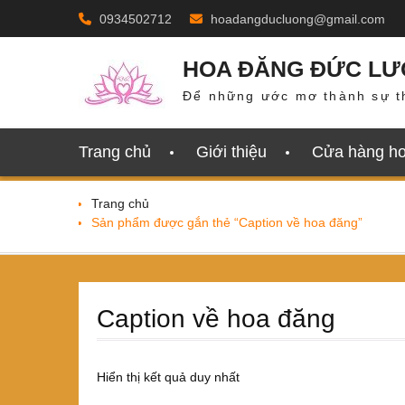
Skip
0934502712
hoadangducluong@gmail.com
to
content
HOA ĐĂNG ĐỨC L
Để những ước mơ thành sự t
Trang chủ
Giới thiệu
Cửa hàng h
Trang chủ
Sản phẩm được gắn thẻ “Caption về hoa đăng”
Caption về hoa đăng
Hiển thị kết quả duy nhất