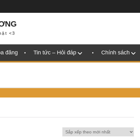
ƯƠNG
hật <3
oa đăng
Tin tức – Hỏi đáp
Chính sách