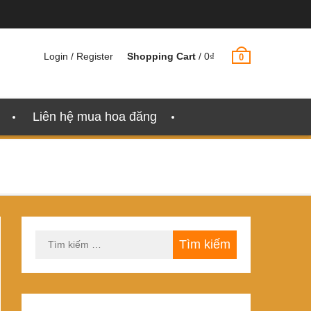
Login / Register
Shopping Cart
/
0
₫
0
Liên hệ mua hoa đăng
Tìm
kiếm
cho: