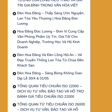
TƯỢNG CỦA LÒNG HIẾU THẢO VÀ GIÁ
TRỊ GIA ĐÌNH TRONG VĂN HÓA VIỆT
Đèn Hoa Đăng – Thắp Sáng Ước Nguyện,
Lan Tỏa Yêu Thương | Hoa Đăng Đức
Lương
Hoa Đăng Đức Lương – Đơn Vị Cung Cấp
Văn Phòng Phẩm Uy Tín, Giá Tốt Cho
Doanh Nghiệp, Trường Học Và Hộ Kinh
Doanh
Đèn Hoa Đăng Và Đèn Lồng Hội An – Vẻ
Đẹp Truyền Thống Lan Tỏa Từ Chùa Đến
Khách Sạn
Đèn Hoa Đăng – Sáng Bừng Không Gian
Dịp Lễ 30/4 & 01/05
TỔNG QUAN TIÊU CHUẨN ISO 22000 –
DỊCH VỤ TƯ VẤN, ĐÀO TẠO VÀ HỖ TRỢ
ĐÁNH GIÁ TIÊU CHUẨN ISO 22000
TỔNG QUAN TỪ TIÊU CHUẨN ISO 26000
– DỊCH VỤ TƯ VẤN, ĐÀO TẠO VÀ HỖ