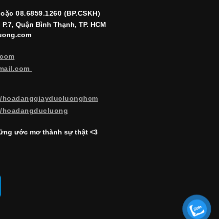
hoặc 08.6859.1260 (BP.CSKH)
, P.7, Quận Bình Thạnh, TP. HCM
luong.com
.com
mail.com
m/hoadanggiayducluonghcm
m/hoadangducluong
ng ước mơ thành sự thật <3