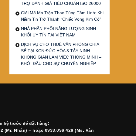
TRỢ ĐÁNH GIÁ TIÊU CHUẨN ISO 26000
Giải Mã Ma Trận Thao Túng Tâm Linh: Khi
Niềm Tin Trở Thành “Chiếc Vòng Kim Cô”
NHÀ PHÂN PHỐI NĂNG LƯỢNG SINH
KHỐI UY TÍN TẠI VIỆT NAM
DỊCH VỤ CHO THUÊ VĂN PHÒNG CHIA
SẺ TẠI KCN ĐỨC HÒA 3 TÂY NINH –
KHÔNG GIAN LÀM VIỆC THÔNG MINH –
KHỞI ĐẦU CHO SỰ CHUYÊN NGHIỆP
n hệ trước để đặt hàng:
12 (Mr. Nhân) – hoặc 0933.096.426 (Ms. Vân