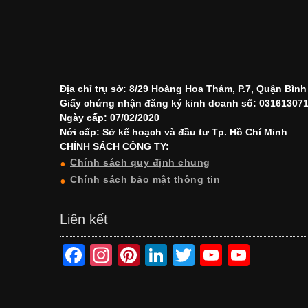
Địa chỉ trụ sở: 8/29 Hoàng Hoa Thám, P.7, Quận Bìn
Giấy chứng nhận đăng ký kinh doanh số: 03161307
Ngày cấp: 07/02/2020
Nới cấp: Sở kế hoạch và đầu tư Tp. Hồ Chí Minh
CHÍNH SÁCH CÔNG TY:
Chính sách quy định chung
Chính sách bảo mật thông tin
Liên kết
F
In
Pi
Li
T
Y
Y
a
st
nt
n
wi
o
o
c
a
er
k
tt
u
u