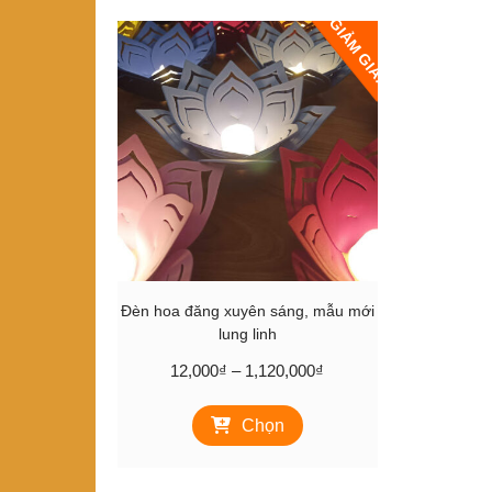
GIẢM GIÁ!
Đèn hoa đăng xuyên sáng, mẫu mới
lung linh
Khoảng
12,000
₫
–
1,120,000
₫
giá:
Sản
từ
Chọn
phẩm
12,000₫
này
đến
có
1,120,000₫