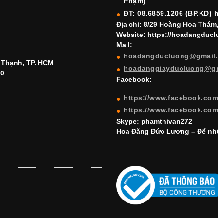
Phạm)
ĐT: 08.6859.1206 (BP.KD) 
Địa chỉ: 8/29 Hoàng Hoa Thám
Website: https://hoadangduc
Mail:
hoadangducluong@gmail
h Thạnh, TP. HCM
hoadanggiayducluong@g
10
Facebook:
https://www.facebook.co
https://www.facebook.co
Skype: phamthivan272
Hoa Đăng Đức Lương – Để nhữ