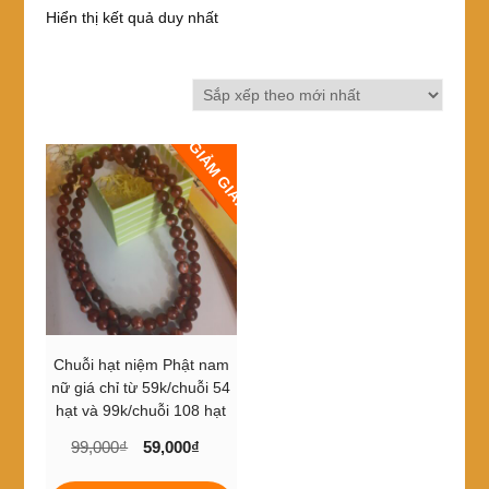
Hiển thị kết quả duy nhất
GIẢM GIÁ!
Chuỗi hạt niệm Phật nam
nữ giá chỉ từ 59k/chuỗi 54
hạt và 99k/chuỗi 108 hạt
Giá
Giá
99,000
₫
59,000
₫
gốc
hiện