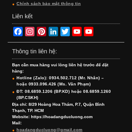
Chính sách bảo mật thông tin
Liên kết
F
In
Pi
Li
T
Y
Y
a
st
nt
n
wi
o
o
c
a
er
k
tt
u
u
Thông tin liên hệ:
e
gr
e
e
er
T
T
Bạn cần mua hàng vui lòng liên hệ trước để đặt
b
a
st
dI
u
u
hàng:
o
m
n
b
b
Hotline (Zalo): 0934.502.712 (Mr. Nhân) –
hoặc 0933.096.426 (Ms. Vân Phạm)
o
e
e
ĐT: 08.6859.1206 (BP.KD) hoặc 08.6859.1260
k
C
(BP.CSKH)
h
Địa chỉ: 8/29 Hoàng Hoa Thám, P.7, Quận Bình
Thạnh, TP. HCM
a
Website: https://hoadangducluong.com
Mail:
n
hoadangducluong@gmail.com