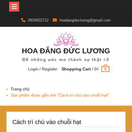
Skip
0934502712
hoadangducluong@gmail.com
to
content
HOA ĐĂNG ĐỨC LƯƠNG
Để những ước mơ thành sự thật <3
Login / Register
Shopping Cart
/
0
₫
0
Trang chủ
Sản phẩm được gắn thẻ “Cách trì chú vào chuỗi hạt”
Cách trì chú vào chuỗi hạt