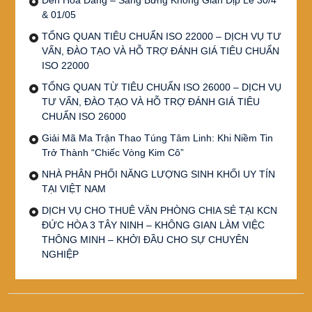
& 01/05
TỔNG QUAN TIÊU CHUẨN ISO 22000 – DỊCH VỤ TƯ
VẤN, ĐÀO TẠO VÀ HỖ TRỢ ĐÁNH GIÁ TIÊU CHUẨN
ISO 22000
TỔNG QUAN TỪ TIÊU CHUẨN ISO 26000 – DỊCH VỤ
TƯ VẤN, ĐÀO TẠO VÀ HỖ TRỢ ĐÁNH GIÁ TIÊU
CHUẨN ISO 26000
Giải Mã Ma Trận Thao Túng Tâm Linh: Khi Niềm Tin
Trở Thành “Chiếc Vòng Kim Cô”
NHÀ PHÂN PHỐI NĂNG LƯỢNG SINH KHỐI UY TÍN
TẠI VIỆT NAM
DỊCH VỤ CHO THUÊ VĂN PHÒNG CHIA SẺ TẠI KCN
ĐỨC HÒA 3 TÂY NINH – KHÔNG GIAN LÀM VIỆC
THÔNG MINH – KHỞI ĐẦU CHO SỰ CHUYÊN
NGHIỆP