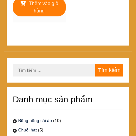
là:
tại
Thêm vào giỏ
99,000₫.
là:
hàng
59,000₫.
Tìm
kiếm
cho:
Danh mục sản phẩm
Bông hồng cài áo
(10)
Chuỗi hạt
(5)