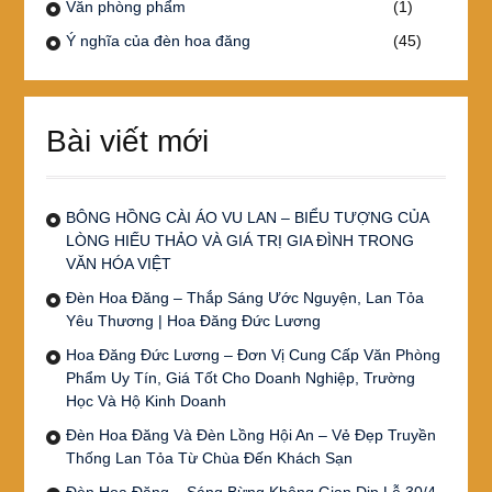
Văn phòng phẩm
(1)
Ý nghĩa của đèn hoa đăng
(45)
Bài viết mới
BÔNG HỒNG CÀI ÁO VU LAN – BIỂU TƯỢNG CỦA
LÒNG HIẾU THẢO VÀ GIÁ TRỊ GIA ĐÌNH TRONG
VĂN HÓA VIỆT
Đèn Hoa Đăng – Thắp Sáng Ước Nguyện, Lan Tỏa
Yêu Thương | Hoa Đăng Đức Lương
Hoa Đăng Đức Lương – Đơn Vị Cung Cấp Văn Phòng
Phẩm Uy Tín, Giá Tốt Cho Doanh Nghiệp, Trường
Học Và Hộ Kinh Doanh
Đèn Hoa Đăng Và Đèn Lồng Hội An – Vẻ Đẹp Truyền
Thống Lan Tỏa Từ Chùa Đến Khách Sạn
Đèn Hoa Đăng – Sáng Bừng Không Gian Dịp Lễ 30/4