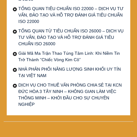
TỔNG QUAN TIÊU CHUẨN ISO 22000 – DỊCH VỤ TƯ
VẤN, ĐÀO TẠO VÀ HỖ TRỢ ĐÁNH GIÁ TIÊU CHUẨN
ISO 22000
TỔNG QUAN TỪ TIÊU CHUẨN ISO 26000 – DỊCH VỤ
TƯ VẤN, ĐÀO TẠO VÀ HỖ TRỢ ĐÁNH GIÁ TIÊU
CHUẨN ISO 26000
Giải Mã Ma Trận Thao Túng Tâm Linh: Khi Niềm Tin
Trở Thành “Chiếc Vòng Kim Cô”
NHÀ PHÂN PHỐI NĂNG LƯỢNG SINH KHỐI UY TÍN
TẠI VIỆT NAM
DỊCH VỤ CHO THUÊ VĂN PHÒNG CHIA SẺ TẠI KCN
ĐỨC HÒA 3 TÂY NINH – KHÔNG GIAN LÀM VIỆC
THÔNG MINH – KHỞI ĐẦU CHO SỰ CHUYÊN
NGHIỆP