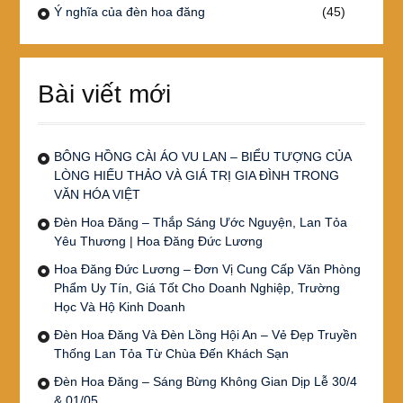
Ý nghĩa của đèn hoa đăng
(45)
Bài viết mới
BÔNG HỒNG CÀI ÁO VU LAN – BIỂU TƯỢNG CỦA
LÒNG HIẾU THẢO VÀ GIÁ TRỊ GIA ĐÌNH TRONG
VĂN HÓA VIỆT
Đèn Hoa Đăng – Thắp Sáng Ước Nguyện, Lan Tỏa
Yêu Thương | Hoa Đăng Đức Lương
Hoa Đăng Đức Lương – Đơn Vị Cung Cấp Văn Phòng
Phẩm Uy Tín, Giá Tốt Cho Doanh Nghiệp, Trường
Học Và Hộ Kinh Doanh
Đèn Hoa Đăng Và Đèn Lồng Hội An – Vẻ Đẹp Truyền
Thống Lan Tỏa Từ Chùa Đến Khách Sạn
Đèn Hoa Đăng – Sáng Bừng Không Gian Dịp Lễ 30/4
& 01/05