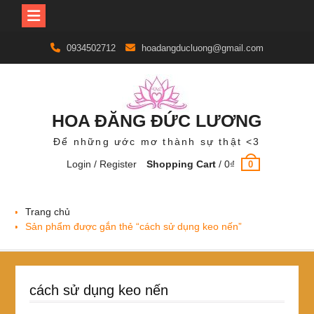
Skip
0934502712
hoadangducluong@gmail.com
to
content
HOA ĐĂNG ĐỨC LƯƠNG
Để những ước mơ thành sự thật <3
Login / Register
Shopping Cart
/
0
₫
0
Trang chủ
Sản phẩm được gắn thẻ “cách sử dụng keo nến”
cách sử dụng keo nến