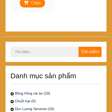
từ
Chọn
phẩm
15,000₫
này
đến
có
30,000₫
nhiều
biến
thể.
Các
tùy
chọn
Tìm
có
kiếm
thể
cho:
được
chọn
trên
Danh mục sản phẩm
trang
sản
phẩm
Bông hồng cài áo
(10)
Chuỗi hạt
(5)
Duc Luong Services
(16)