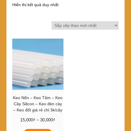
Hiển thị kết quả duy nhất
Keo Nến – Keo Tăm – Keo
Cây Silicon – Keo đèn cày
– Keo đốt giá rẻ chỉ 3k/cây
Khoảng
15,000
₫
–
30,000
₫
giá:
Sản