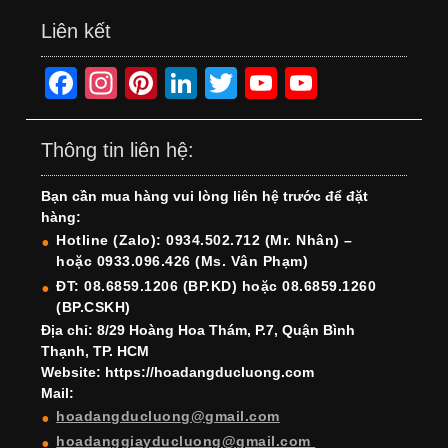
Liên kết
F
In
Pi
Li
T
Y
Y
a
st
nt
n
wi
o
o
c
a
er
k
tt
u
u
Thông tin liên hệ:
e
gr
e
e
er
T
T
Bạn cần mua hàng vui lòng liên hệ trước để đặt
b
a
st
dI
u
u
hàng:
o
m
n
b
b
Hotline (Zalo): 0934.502.712 (Mr. Nhân) –
hoặc 0933.096.426 (Ms. Vân Phạm)
o
e
e
ĐT: 08.6859.1206 (BP.KD) hoặc 08.6859.1260
k
C
(BP.CSKH)
h
Địa chỉ: 8/29 Hoàng Hoa Thám, P.7, Quận Bình
Thạnh, TP. HCM
a
Website: https://hoadangducluong.com
Mail:
n
hoadangducluong@gmail.com
n
hoadanggiayducluong@gmail.com