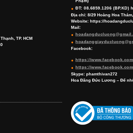
Phạm)
ĐT: 08.6859.1206 (BP.KD) 
Địa chỉ: 8/29 Hoàng Hoa Thám
Website: https://hoadangduc
Mail:
hoadangducluong@gmail
h Thạnh, TP. HCM
hoadanggiayducluong@g
10
Facebook:
https://www.facebook.co
https://www.facebook.co
Skype: phamthivan272
Hoa Đăng Đức Lương – Để nhữ