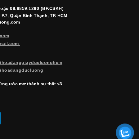
hoặc 08.6859.1260 (BP.CSKH)
, P.7, Quận Bình Thạnh, TP. HCM
luong.com
.com
mail.com
m/hoadanggiayducluonghcm
m/hoadangducluong
ng ước mơ thành sự thật <3