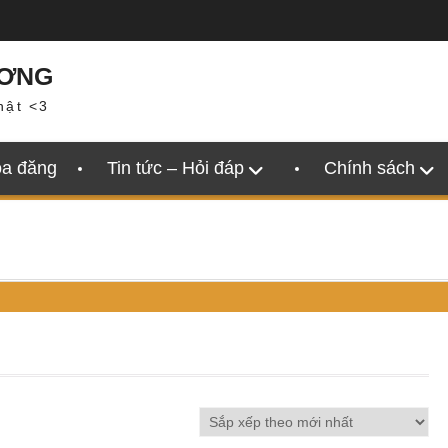
ƯƠNG
hật <3
oa đăng
Tin tức – Hỏi đáp
Chính sách