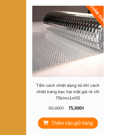
GIẢM GIÁ!
Tấm cách nhiệt dạng túi khí cách
nhiệt tráng bạc hai mặt giá rẻ chỉ
75k/mx1m55
Giá
Giá
80,000
₫
75,000
₫
gốc
hiện
là:
tại
Thêm vào giỏ hàng
80,000₫.
là:
75,000₫.