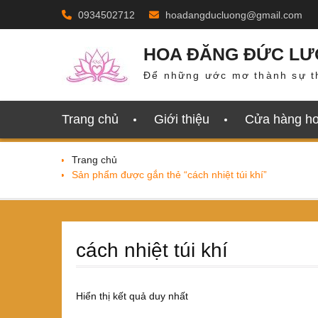
Skip
0934502712
hoadangducluong@gmail.com
to
content
HOA ĐĂNG ĐỨC L
Để những ước mơ thành sự t
Trang chủ
Giới thiệu
Cửa hàng h
Trang chủ
Sản phẩm được gắn thẻ “cách nhiệt túi khí”
cách nhiệt túi khí
Hiển thị kết quả duy nhất