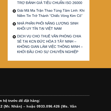
TRỢ ĐÁNH GIÁ TIÊU CHUẨN ISO 26000
Giải Mã Ma Trận Thao Túng Tâm Linh: Khi
Niềm Tin Trở Thành “Chiếc Vòng Kim Cô”
NHÀ PHÂN PHỐI NĂNG LƯỢNG SINH
KHỐI UY TÍN TẠI VIỆT NAM
DỊCH VỤ CHO THUÊ VĂN PHÒNG CHIA
SẺ TẠI KCN ĐỨC HÒA 3 TÂY NINH –
KHÔNG GIAN LÀM VIỆC THÔNG MINH –
KHỞI ĐẦU CHO SỰ CHUYÊN NGHIỆP
n hệ trước để đặt hàng:
12 (Mr. Nhân) – hoặc 0933.096.426 (Ms. Vân