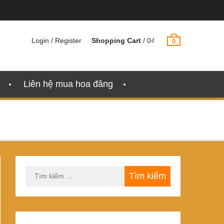
Login / Register
Shopping Cart
/
0
₫
0
Liên hệ mua hoa đăng
Tìm
kiếm
cho: