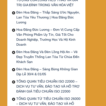
TƯỢNG CỦA LÒNG HIẾU THẢO VÀ GIÁ
TRỊ GIA ĐÌNH TRONG VĂN HÓA VIỆT
Đèn Hoa Đăng – Thắp Sáng Ước Nguyện,
Lan Tỏa Yêu Thương | Hoa Đăng Đức
Lương
Hoa Đăng Đức Lương – Đơn Vị Cung Cấp
Văn Phòng Phẩm Uy Tín, Giá Tốt Cho
Doanh Nghiệp, Trường Học Và Hộ Kinh
Doanh
Đèn Hoa Đăng Và Đèn Lồng Hội An – Vẻ
Đẹp Truyền Thống Lan Tỏa Từ Chùa Đến
Khách Sạn
Đèn Hoa Đăng – Sáng Bừng Không Gian
Dịp Lễ 30/4 & 01/05
TỔNG QUAN TIÊU CHUẨN ISO 22000 –
DỊCH VỤ TƯ VẤN, ĐÀO TẠO VÀ HỖ TRỢ
ĐÁNH GIÁ TIÊU CHUẨN ISO 22000
TỔNG QUAN TỪ TIÊU CHUẨN ISO 26000
– DỊCH VỤ TƯ VẤN, ĐÀO TẠO VÀ HỖ