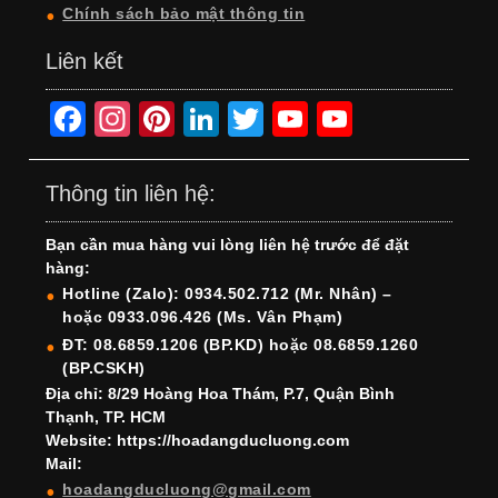
Chính sách bảo mật thông tin
Liên kết
F
In
Pi
Li
T
Y
Y
a
st
nt
n
wi
o
o
c
a
er
k
tt
u
u
Thông tin liên hệ:
e
gr
e
e
er
T
T
Bạn cần mua hàng vui lòng liên hệ trước để đặt
b
a
st
dI
u
u
hàng:
o
m
n
b
b
Hotline (Zalo): 0934.502.712 (Mr. Nhân) –
hoặc 0933.096.426 (Ms. Vân Phạm)
o
e
e
ĐT: 08.6859.1206 (BP.KD) hoặc 08.6859.1260
k
C
(BP.CSKH)
h
Địa chỉ: 8/29 Hoàng Hoa Thám, P.7, Quận Bình
Thạnh, TP. HCM
a
Website: https://hoadangducluong.com
Mail:
n
hoadangducluong@gmail.com