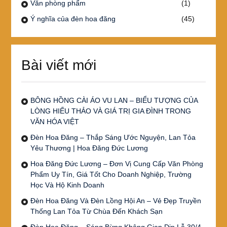
Văn phòng phẩm
(1)
Ý nghĩa của đèn hoa đăng
(45)
Bài viết mới
BÔNG HỒNG CÀI ÁO VU LAN – BIỂU TƯỢNG CỦA
LÒNG HIẾU THẢO VÀ GIÁ TRỊ GIA ĐÌNH TRONG
VĂN HÓA VIỆT
Đèn Hoa Đăng – Thắp Sáng Ước Nguyện, Lan Tỏa
Yêu Thương | Hoa Đăng Đức Lương
Hoa Đăng Đức Lương – Đơn Vị Cung Cấp Văn Phòng
Phẩm Uy Tín, Giá Tốt Cho Doanh Nghiệp, Trường
Học Và Hộ Kinh Doanh
Đèn Hoa Đăng Và Đèn Lồng Hội An – Vẻ Đẹp Truyền
Thống Lan Tỏa Từ Chùa Đến Khách Sạn
Đèn Hoa Đăng – Sáng Bừng Không Gian Dịp Lễ 30/4