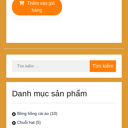
là:
tại
Thêm vào giỏ
440,000₫.
là:
hàng
395,000₫.
Tìm
kiếm
cho:
Danh mục sản phẩm
Bông hồng cài áo
(10)
Chuỗi hạt
(5)