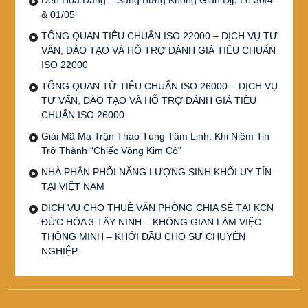
& 01/05
TỔNG QUAN TIÊU CHUẨN ISO 22000 – DỊCH VỤ TƯ
VẤN, ĐÀO TẠO VÀ HỖ TRỢ ĐÁNH GIÁ TIÊU CHUẨN
ISO 22000
TỔNG QUAN TỪ TIÊU CHUẨN ISO 26000 – DỊCH VỤ
TƯ VẤN, ĐÀO TẠO VÀ HỖ TRỢ ĐÁNH GIÁ TIÊU
CHUẨN ISO 26000
Giải Mã Ma Trận Thao Túng Tâm Linh: Khi Niềm Tin
Trở Thành “Chiếc Vòng Kim Cô”
NHÀ PHÂN PHỐI NĂNG LƯỢNG SINH KHỐI UY TÍN
TẠI VIỆT NAM
DỊCH VỤ CHO THUÊ VĂN PHÒNG CHIA SẺ TẠI KCN
ĐỨC HÒA 3 TÂY NINH – KHÔNG GIAN LÀM VIỆC
THÔNG MINH – KHỞI ĐẦU CHO SỰ CHUYÊN
NGHIỆP