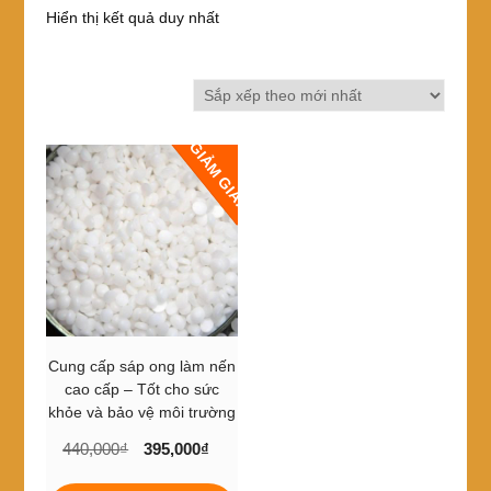
Hiển thị kết quả duy nhất
GIẢM GIÁ!
Cung cấp sáp ong làm nến
cao cấp – Tốt cho sức
khỏe và bảo vệ môi trường
Giá
Giá
440,000
₫
395,000
₫
gốc
hiện