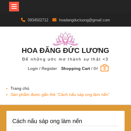
Skip
0934502712
hoadangducluong@gmail.com
to
content
HOA ĐĂNG ĐỨC LƯƠNG
Để những ước mơ thành sự thật <3
Login / Register
Shopping Cart
/
0
₫
0
Trang chủ
Sản phẩm được gắn thẻ “Cách nấu sáp ong làm nến”
Cách nấu sáp ong làm nến