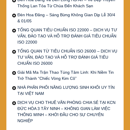
Thống Lan Tỏa Từ Chùa Đến Khách Sạn
Đèn Hoa Đăng – Sáng Bừng Không Gian Dịp Lễ 30/4
& 01/05
TỔNG QUAN TIÊU CHUẨN ISO 22000 – DỊCH VỤ TƯ
VẤN, ĐÀO TẠO VÀ HỖ TRỢ ĐÁNH GIÁ TIÊU CHUẨN
ISO 22000
TỔNG QUAN TỪ TIÊU CHUẨN ISO 26000 – DỊCH VỤ
TƯ VẤN, ĐÀO TẠO VÀ HỖ TRỢ ĐÁNH GIÁ TIÊU
CHUẨN ISO 26000
Giải Mã Ma Trận Thao Túng Tâm Linh: Khi Niềm Tin
Trở Thành “Chiếc Vòng Kim Cô”
NHÀ PHÂN PHỐI NĂNG LƯỢNG SINH KHỐI UY TÍN
TẠI VIỆT NAM
DỊCH VỤ CHO THUÊ VĂN PHÒNG CHIA SẺ TẠI KCN
ĐỨC HÒA 3 TÂY NINH – KHÔNG GIAN LÀM VIỆC
THÔNG MINH – KHỞI ĐẦU CHO SỰ CHUYÊN
NGHIỆP