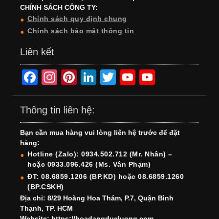
CHÍNH SÁCH CÔNG TY:
Chính sách quy định chung
Chính sách bảo mật thông tin
Liên kết
F
In
Pi
Li
T
Y
Y
a
st
nt
n
wi
o
o
c
a
er
k
tt
u
u
Thông tin liên hệ:
e
gr
e
e
er
T
T
Bạn cần mua hàng vui lòng liên hệ trước để đặt
b
a
st
dI
u
u
hàng:
o
m
n
b
b
Hotline (Zalo): 0934.502.712 (Mr. Nhân) –
hoặc 0933.096.426 (Ms. Vân Phạm)
o
e
e
ĐT: 08.6859.1206 (BP.KD) hoặc 08.6859.1260
k
C
(BP.CSKH)
h
Địa chỉ: 8/29 Hoàng Hoa Thám, P.7, Quận Bình
Thạnh, TP. HCM
a
Website: https://hoadangducluong.com