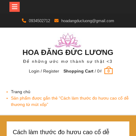
Skip
0934502712
hoadangducluong@gmail.com
to
content
HOA ĐĂNG ĐỨC LƯƠNG
Để những ước mơ thành sự thật <3
Login / Register
Shopping Cart
/
0
₫
0
Trang chủ
Sản phẩm được gắn thẻ “Cách làm thước đo hươu cao cổ dễ
thương từ mút xốp”
Cách làm thước đo hươu cao cổ dễ