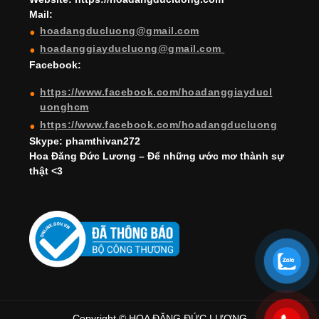
Mail:
n
hoadangducluong@gmail.com
n
hoadanggiayducluong@gmail.com
el
Facebook:
https://www.facebook.com/hoadanggiayducl
uonghcm
https://www.facebook.com/hoadangducluong
Skype: phamthivan272
Hoa Đăng Đức Lương – Để những ước mơ thành sự
thật <3
Copyright © HOA ĐĂNG ĐỨC LƯƠNG