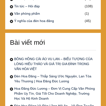
Tin tức – Hỏi đáp
(108)
Văn phòng phẩm
(1)
Ý nghĩa của đèn hoa đăng
(45)
Bài viết mới
BÔNG HỒNG CÀI ÁO VU LAN – BIỂU TƯỢNG CỦA
LÒNG HIẾU THẢO VÀ GIÁ TRỊ GIA ĐÌNH TRONG
VĂN HÓA VIỆT
Đèn Hoa Đăng – Thắp Sáng Ước Nguyện, Lan Tỏa
Yêu Thương | Hoa Đăng Đức Lương
Hoa Đăng Đức Lương – Đơn Vị Cung Cấp Văn Phòng
Phẩm Uy Tín, Giá Tốt Cho Doanh Nghiệp, Trường
Học Và Hộ Kinh Doanh
Đèn Hoa Đăng Và Đèn Lồng Hội An – Vẻ Đẹp Truyền