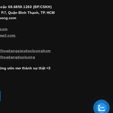
hoặc 08.6859.1260 (BP.CSKH)
, P.7, Quận Bình Thạnh, TP. HCM
luong.com
.com
mail.com
m/hoadanggiayducluonghcm
m/hoadangducluong
ng ước mơ thành sự thật <3