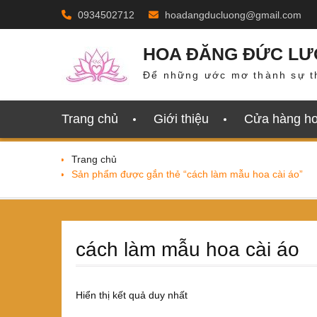
Skip
0934502712
hoadangducluong@gmail.com
to
content
HOA ĐĂNG ĐỨC L
Để những ước mơ thành sự t
Trang chủ
Giới thiệu
Cửa hàng h
Trang chủ
Sản phẩm được gắn thẻ “cách làm mẫu hoa cài áo”
cách làm mẫu hoa cài áo
Hiển thị kết quả duy nhất