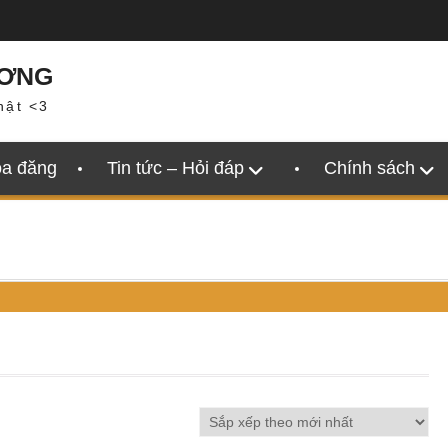
ƯƠNG
hật <3
oa đăng
Tin tức – Hỏi đáp
Chính sách