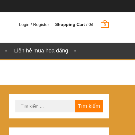
Login / Register
Shopping Cart
/
0
₫
0
Liên hệ mua hoa đăng
Tìm
kiếm
cho: