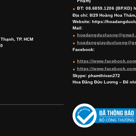
Phạm)
ĐT: 08.6859.1206 (BP.KD) 
Địa chỉ: 8/29 Hoàng Hoa Thám
Website: https://hoadangduc
Mail:
hoadangducluong@gmail
h Thạnh, TP. HCM
hoadanggiayducluong@g
10
Facebook:
https://www.facebook.co
https://www.facebook.co
Skype: phamthivan272
Hoa Đăng Đức Lương – Để nhữ