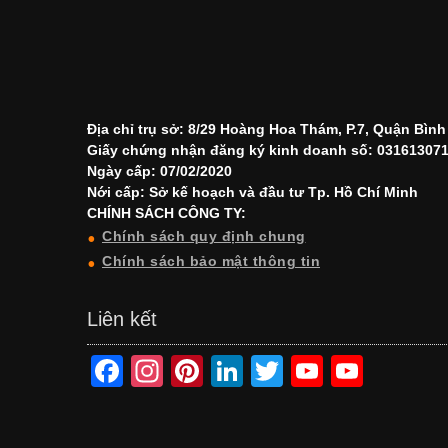
Địa chỉ trụ sở: 8/29 Hoàng Hoa Thám, P.7, Quận Bìn
Giấy chứng nhận đăng ký kinh doanh số: 03161307
Ngày cấp: 07/02/2020
Nới cấp: Sở kế hoạch và đầu tư Tp. Hồ Chí Minh
CHÍNH SÁCH CÔNG TY:
Chính sách quy định chung
Chính sách bảo mật thông tin
Liên kết
F
In
Pi
Li
T
Y
Y
a
st
nt
n
wi
o
o
c
a
er
k
tt
u
u