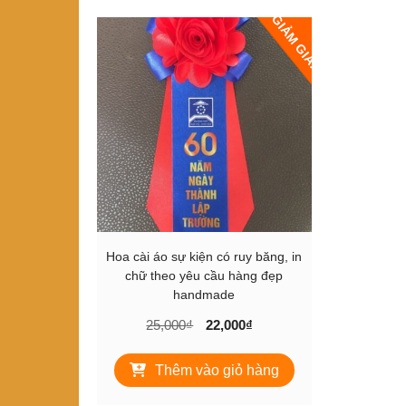
GIẢM GIÁ!
Hoa cài áo sự kiện có ruy băng, in
chữ theo yêu cầu hàng đẹp
handmade
Giá
Giá
25,000
₫
22,000
₫
gốc
hiện
là:
tại
Thêm vào giỏ hàng
25,000₫.
là:
22,000₫.