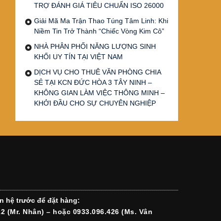
TRỢ ĐÁNH GIÁ TIÊU CHUẨN ISO 26000
Giải Mã Ma Trận Thao Túng Tâm Linh: Khi
Niềm Tin Trở Thành “Chiếc Vòng Kim Cô”
NHÀ PHÂN PHỐI NĂNG LƯỢNG SINH
KHỐI UY TÍN TẠI VIỆT NAM
DỊCH VỤ CHO THUÊ VĂN PHÒNG CHIA
SẺ TẠI KCN ĐỨC HÒA 3 TÂY NINH –
KHÔNG GIAN LÀM VIỆC THÔNG MINH –
KHỞI ĐẦU CHO SỰ CHUYÊN NGHIỆP
n hệ trước để đặt hàng:
12 (Mr. Nhân) – hoặc 0933.096.426 (Ms. Vân