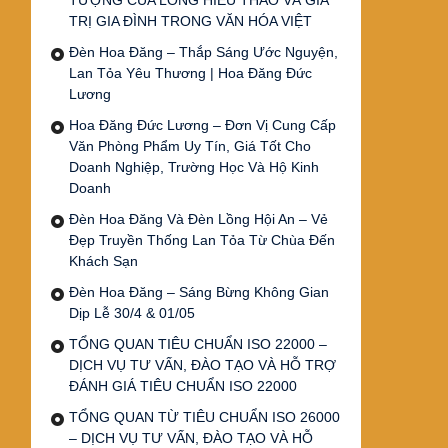
TƯỢNG CỦA LÒNG HIẾU THẢO VÀ GIÁ
TRỊ GIA ĐÌNH TRONG VĂN HÓA VIỆT
Đèn Hoa Đăng – Thắp Sáng Ước Nguyện,
Lan Tỏa Yêu Thương | Hoa Đăng Đức
Lương
Hoa Đăng Đức Lương – Đơn Vị Cung Cấp
Văn Phòng Phẩm Uy Tín, Giá Tốt Cho
Doanh Nghiệp, Trường Học Và Hộ Kinh
Doanh
Đèn Hoa Đăng Và Đèn Lồng Hội An – Vẻ
Đẹp Truyền Thống Lan Tỏa Từ Chùa Đến
Khách Sạn
Đèn Hoa Đăng – Sáng Bừng Không Gian
Dịp Lễ 30/4 & 01/05
TỔNG QUAN TIÊU CHUẨN ISO 22000 –
DỊCH VỤ TƯ VẤN, ĐÀO TẠO VÀ HỖ TRỢ
ĐÁNH GIÁ TIÊU CHUẨN ISO 22000
TỔNG QUAN TỪ TIÊU CHUẨN ISO 26000
– DỊCH VỤ TƯ VẤN, ĐÀO TẠO VÀ HỖ