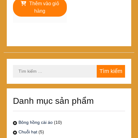
là:
tại
Thêm vào giỏ
110,000₫.
là:
hàng
77,000₫.
Tìm
kiếm
cho:
Danh mục sản phẩm
Bông hồng cài áo
(10)
Chuỗi hạt
(5)