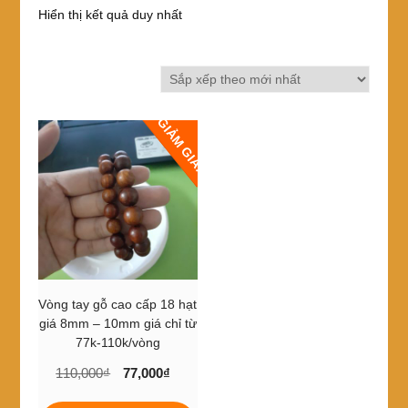
Hiển thị kết quả duy nhất
GIẢM GIÁ!
Vòng tay gỗ cao cấp 18 hạt
giá 8mm – 10mm giá chỉ từ
77k-110k/vòng
Giá
Giá
110,000
₫
77,000
₫
gốc
hiện