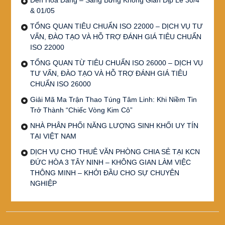
& 01/05
TỔNG QUAN TIÊU CHUẨN ISO 22000 – DỊCH VỤ TƯ
VẤN, ĐÀO TẠO VÀ HỖ TRỢ ĐÁNH GIÁ TIÊU CHUẨN
ISO 22000
TỔNG QUAN TỪ TIÊU CHUẨN ISO 26000 – DỊCH VỤ
TƯ VẤN, ĐÀO TẠO VÀ HỖ TRỢ ĐÁNH GIÁ TIÊU
CHUẨN ISO 26000
Giải Mã Ma Trận Thao Túng Tâm Linh: Khi Niềm Tin
Trở Thành “Chiếc Vòng Kim Cô”
NHÀ PHÂN PHỐI NĂNG LƯỢNG SINH KHỐI UY TÍN
TẠI VIỆT NAM
DỊCH VỤ CHO THUÊ VĂN PHÒNG CHIA SẺ TẠI KCN
ĐỨC HÒA 3 TÂY NINH – KHÔNG GIAN LÀM VIỆC
THÔNG MINH – KHỞI ĐẦU CHO SỰ CHUYÊN
NGHIỆP