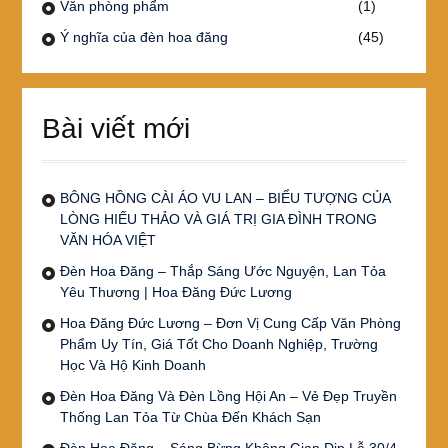
Văn phòng phẩm
(1)
Ý nghĩa của đèn hoa đăng
(45)
Bài viết mới
BÔNG HỒNG CÀI ÁO VU LAN – BIỂU TƯỢNG CỦA
LÒNG HIẾU THẢO VÀ GIÁ TRỊ GIA ĐÌNH TRONG
VĂN HÓA VIỆT
Đèn Hoa Đăng – Thắp Sáng Ước Nguyện, Lan Tỏa
Yêu Thương | Hoa Đăng Đức Lương
Hoa Đăng Đức Lương – Đơn Vị Cung Cấp Văn Phòng
Phẩm Uy Tín, Giá Tốt Cho Doanh Nghiệp, Trường
Học Và Hộ Kinh Doanh
Đèn Hoa Đăng Và Đèn Lồng Hội An – Vẻ Đẹp Truyền
Thống Lan Tỏa Từ Chùa Đến Khách Sạn
Đèn Hoa Đăng – Sáng Bừng Không Gian Dịp Lễ 30/4