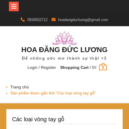
Skip
0934502712
hoadangducluong@gmail.com
to
content
HOA ĐĂNG ĐỨC LƯƠNG
Để những ước mơ thành sự thật <3
Login / Register
Shopping Cart
/
0
₫
0
Trang chủ
Sản phẩm được gắn thẻ “Các loại vòng tay gỗ”
Các loại vòng tay gỗ