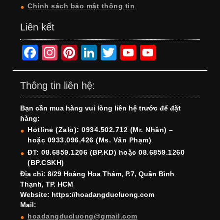
Chính sách bảo mật thông tin
Liên kết
F
In
Pi
Li
T
Y
Y
a
st
nt
n
wi
o
o
c
a
er
k
tt
u
u
Thông tin liên hệ:
e
gr
e
e
er
T
T
Bạn cần mua hàng vui lòng liên hệ trước để đặt
b
a
st
dI
u
u
hàng:
o
m
n
b
b
Hotline (Zalo): 0934.502.712 (Mr. Nhân) –
hoặc 0933.096.426 (Ms. Vân Phạm)
o
e
e
ĐT: 08.6859.1206 (BP.KD) hoặc 08.6859.1260
k
C
(BP.CSKH)
h
Địa chỉ: 8/29 Hoàng Hoa Thám, P.7, Quận Bình
Thạnh, TP. HCM
a
Website: https://hoadangducluong.com
Mail:
n
hoadangducluong@gmail.com