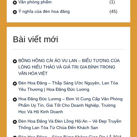
Văn phòng phẩm
(1)
Ý nghĩa của đèn hoa đăng
(45)
Bài viết mới
BÔNG HỒNG CÀI ÁO VU LAN – BIỂU TƯỢNG CỦA
LÒNG HIẾU THẢO VÀ GIÁ TRỊ GIA ĐÌNH TRONG
VĂN HÓA VIỆT
Đèn Hoa Đăng – Thắp Sáng Ước Nguyện, Lan Tỏa
Yêu Thương | Hoa Đăng Đức Lương
Hoa Đăng Đức Lương – Đơn Vị Cung Cấp Văn Phòng
Phẩm Uy Tín, Giá Tốt Cho Doanh Nghiệp, Trường
Học Và Hộ Kinh Doanh
Đèn Hoa Đăng Và Đèn Lồng Hội An – Vẻ Đẹp Truyền
Thống Lan Tỏa Từ Chùa Đến Khách Sạn
Đèn Hoa Đăng – Sáng Bừng Không Gian Dịp Lễ 30/4