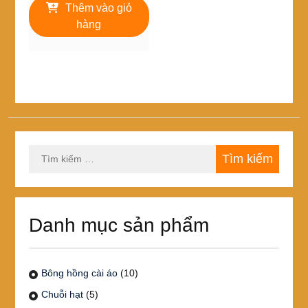
là:
tại
Thêm vào giỏ
10,000₫.
là:
hàng
8,000₫.
Tìm
kiếm
cho:
Danh mục sản phẩm
Bông hồng cài áo
(10)
Chuỗi hạt
(5)