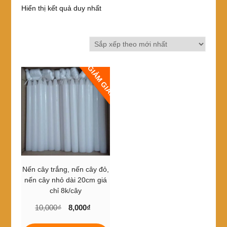
Hiển thị kết quả duy nhất
GIẢM GIÁ!
Nến cây trắng, nến cây đỏ,
nến cây nhỏ dài 20cm giá
chỉ 8k/cây
Giá
Giá
10,000
₫
8,000
₫
gốc
hiện