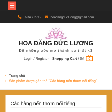
Skip
0934502712
hoadangducluong@gmail.com
to
content
HOA ĐĂNG ĐỨC LƯƠNG
Để những ước mơ thành sự thật <3
Login / Register
Shopping Cart
/
0
₫
0
Trang chủ
Sản phẩm được gắn thẻ “Các hàng nến thơm nổi tiếng”
Các hàng nến thơm nổi tiếng