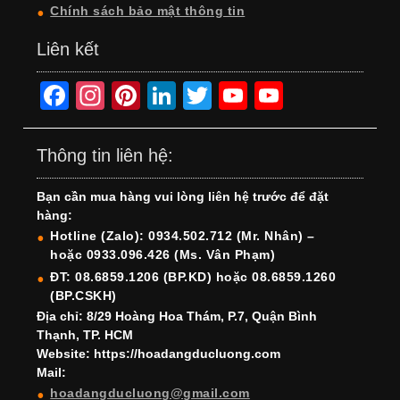
Chính sách bảo mật thông tin
Liên kết
F
In
Pi
Li
T
Y
Y
a
st
nt
n
wi
o
o
c
a
er
k
tt
u
u
Thông tin liên hệ:
e
gr
e
e
er
T
T
Bạn cần mua hàng vui lòng liên hệ trước để đặt
b
a
st
dI
u
u
hàng:
o
m
n
b
b
Hotline (Zalo): 0934.502.712 (Mr. Nhân) –
hoặc 0933.096.426 (Ms. Vân Phạm)
o
e
e
ĐT: 08.6859.1206 (BP.KD) hoặc 08.6859.1260
k
C
(BP.CSKH)
h
Địa chỉ: 8/29 Hoàng Hoa Thám, P.7, Quận Bình
Thạnh, TP. HCM
a
Website: https://hoadangducluong.com
Mail:
n
hoadangducluong@gmail.com