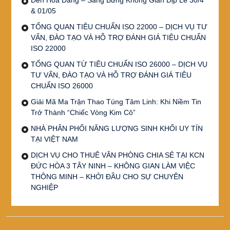
& 01/05
TỔNG QUAN TIÊU CHUẨN ISO 22000 – DỊCH VỤ TƯ
VẤN, ĐÀO TẠO VÀ HỖ TRỢ ĐÁNH GIÁ TIÊU CHUẨN
ISO 22000
TỔNG QUAN TỪ TIÊU CHUẨN ISO 26000 – DỊCH VỤ
TƯ VẤN, ĐÀO TẠO VÀ HỖ TRỢ ĐÁNH GIÁ TIÊU
CHUẨN ISO 26000
Giải Mã Ma Trận Thao Túng Tâm Linh: Khi Niềm Tin
Trở Thành “Chiếc Vòng Kim Cô”
NHÀ PHÂN PHỐI NĂNG LƯỢNG SINH KHỐI UY TÍN
TẠI VIỆT NAM
DỊCH VỤ CHO THUÊ VĂN PHÒNG CHIA SẺ TẠI KCN
ĐỨC HÒA 3 TÂY NINH – KHÔNG GIAN LÀM VIỆC
THÔNG MINH – KHỞI ĐẦU CHO SỰ CHUYÊN
NGHIỆP